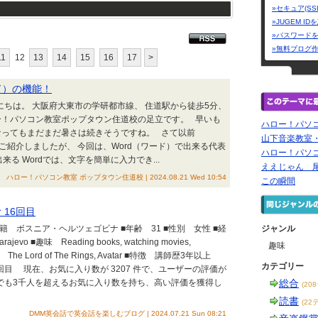
»セキュア(SS
»JUGEM I
»パスワード
»無料ブログ
11
12
13
14
15
16
17
>
ド）の機能！
にちは。 大阪府大東市の学研都市線、 住道駅から徒歩5分、
ー！パソコン教室ポップタウン住道校の足立です。 早いも
ハロー！パソ
なってもまだまだ暑さは続きそうですね。 さて以前
山下音楽教室・
をご紹介しましたが、 今回は、Word（ワード）で出来る代表
ハロー！パソ
る Wordでは、文字を簡単に入力でき...
ええじゃん 尾
ハロー！パソコン教室 ポップタウン住道校 | 2024.08.21 Wed 10:54
この瞬間
 16回目
籍 ボスニア・ヘルツェゴビナ ■年齢 31 ■性別 女性 ■経
ジャンル
ajevo ■趣味 Reading books, watching movies,
趣味
映画 The Lord of The Rings, Avatar ■特徴 講師歴3年以上
カテゴリー
7回目 現在、お気に入り数が 3207 件で、ユーザーの評価が
英会話の中でも3千人を超えるお気に入り数を持ち、高い評価を獲得し
総合
(20
読書
(22
DMM英会話で英会話を楽しむブログ | 2024.07.21 Sun 08:21