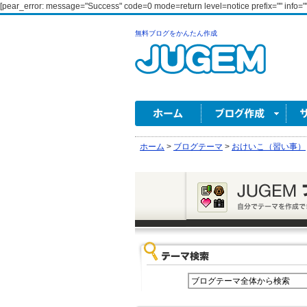
[pear_error: message="Success" code=0 mode=return level=notice prefix="" info=""
無料ブログをかんたん作成
ホーム
>
ブログテーマ
>
おけいこ（習い事）