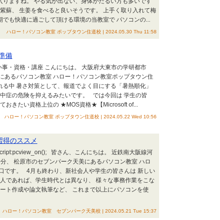
入りますね。 やる気が出ない、身体がだるい方も多いです
紫蘇、 生姜を食べると良いそうです。 上手く取り入れて梅
でも快適に過ごして頂ける環境の当教室で パソコンの...
ハロー！パソコン教室 ポップタウン住道校 | 2024.05.30 Thu 11:58
準備
EMテーマ：習い事・資格・講座 こんにちは。 大阪府大東市の学研都市
Fにあるパソコン教室 ハロー！パソコン教室ポップタウン住
れる中 暑さ対策として、報道でよく目にする「暑熱順化」
中症の危険を抑えるみたいです。 では今回は 学生の皆
い資格上位の ★MOS資格★【Microsoft of...
ハロー！パソコン教室 ポップタウン住道校 | 2024.05.22 Wed 10:56
ト習得のススメ
ript:pcview_on(); 皆さん、こんにちは。 近鉄南大阪線河
0分、 松原市のセブンパーク天美にあるパソコン教室 ハロ
口です。 4月も終わり、新社会人や学生の皆さんは 新しい
会人であれば、学生時代とは異なり、 様々な事務作業をこな
ポート作成や論文執筆など、 これまで以上にパソコンを使
ハロー！パソコン教室 セブンパーク天美校 | 2024.05.21 Tue 15:37