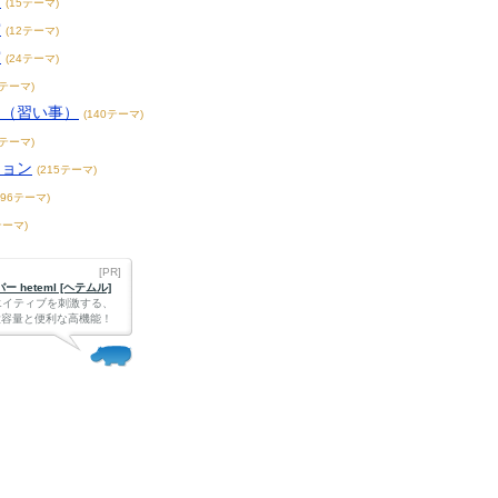
賞
(15テーマ)
賞
(12テーマ)
賞
(24テーマ)
3テーマ)
こ（習い事）
(140テーマ)
4テーマ)
ション
(215テーマ)
396テーマ)
テーマ)
[PR]
 heteml [ヘテムル]
エイティブを刺激する、
Bの大容量と便利な高機能！