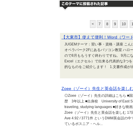
<
7
8
9
10
【大東市】使えて便利！Word（ワー
JUGEMテーマ：習い事・資格・講座 こん
オペラパーク2Fにあるパソコン教室 ハロ
ので8月ももうすぐ終わりですね。 9月に
Excel（エクセル）で出来る代表的な3つ
的なものをご紹介します！ 1.文書作成が出来
Zoee（ゾーイ）先生と英会話を楽しむ
◎Zoee（ゾーイ）先生の詳細はこちら ■国
歴 3年以上 ■出身校 University of East Sar
traveling, studying languages ■好きな
Zoee（ゾーイ）先生と英会話を楽しむ 1
Ave 4.92 / 3771件 というDMM
ているボスニア・ヘル...