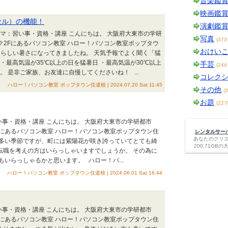
音楽鑑
映画鑑
セル）の機能！
演劇鑑
テーマ：習い事・資格・講座 こんにちは。 大阪府大東市の学研
写真
(37
ク2Fにあるパソコン教室 ハロー！パソコン教室ポップタウ
おけい
夏らしい暑さになってきましたね。 天気予報でよく聞く「猛
・最高気温が35℃以上の日を猛暑日 ・最高気温が30℃以上
手芸
(24
 是非ご家族、お友達に自慢してくださいね！ ...
コレク
ハロー！パソコン教室 ポップタウン住道校 | 2024.07.20 Sat 11:45
その他
(
お題
(22
EMテーマ：習い事・資格・講座 こんにちは。 大阪府大東市の学研都市
Fにあるパソコン教室 ハロー！パソコン教室ポップタウン住
レンタルサーバー
あなたのクリ
が多い季節ですが、町には紫陽花が咲き誇っていてとても綺
200.71G
転職を考えの方はいらっしゃいますでしょうか。 その為に
いらっしゃるかと思います。 ハロー！パ...
ハロー！パソコン教室 ポップタウン住道校 | 2024.06.01 Sat 16:44
EMテーマ：習い事・資格・講座 こんにちは。 大阪府大東市の学研都市
Fにあるパソコン教室 ハロー！パソコン教室ポップタウン住