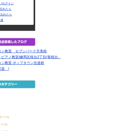
L)ログイン
Dを忘れたら
を忘れたら
作成
コン教室 セブンパーク天美校
ピアノ教室/練馬区桜台2丁目(新桜台...
コン教室 ポップタウン住道校
道 !
8テーマ)
テーマ)