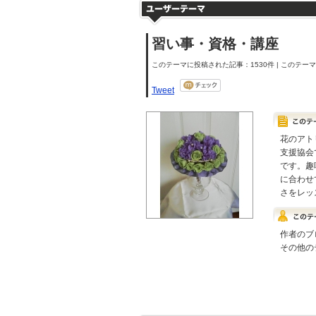
習い事・資格・講座
このテーマに投稿された記事：1530件 | このテーマの
Tweet
花のアト
支援協会
です。趣
に合わせ
さをレッ
作者のブ
その他の