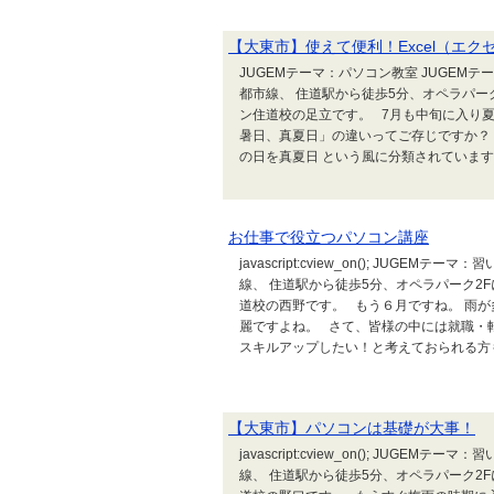
【大東市】使えて便利！Excel（エク
JUGEMテーマ：パソコン教室 JUGEM
都市線、 住道駅から徒歩5分、オペラパー
ン住道校の足立です。 7月も中旬に入り
暑日、真夏日」の違いってご存じですか？ 
の日を真夏日 という風に分類されています。
お仕事で役立つパソコン講座
javascript:cview_on(); JUG
線、 住道駅から徒歩5分、オペラパーク2
道校の西野です。 もう６月ですね。 雨
麗ですよね。 さて、皆様の中には就職・
スキルアップしたい！と考えておられる方も
【大東市】パソコンは基礎が大事！
javascript:cview_on(); JUG
線、 住道駅から徒歩5分、オペラパーク2