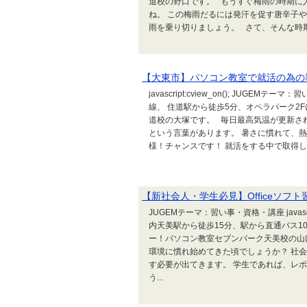
道校の野口です。 もうすぐ梅雨の時期に
ね。 この梅雨だるには発汗を促す唐辛子や
雨を乗り切りましょう。 さて、そんな時期
【大東市】パソコン教室で就活の為の
javascript:cview_on(); JUG
線、 住道駅から徒歩5分、オペラパーク2
道校の大塚です。 毎日最高気温が更新さ
という言葉があります。 暑さに慣れて、熱
様！チャンスです！ 就活をする中で取得しておきた
【新社会人・学生必見】Officeソフ
JUGEMテーマ：習い事・資格・講座 javasc
内天美駅から徒歩15分、駅から直通バス1
ー！パソコン教室セブンパーク天美校の山
環境に慣れ始めてきた頃でしょうか？ 社
す必要が出てきます。 学生であれば、レ
う...