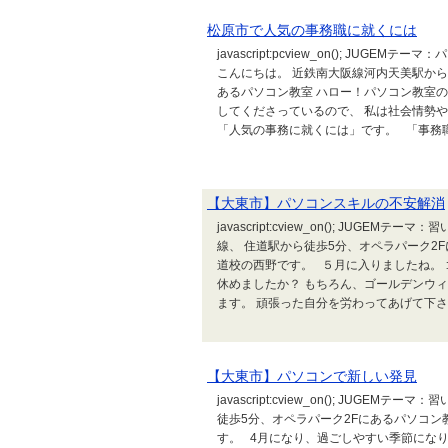
松原市で人気の事務職に就くには
javascript:pcview_on(); JU
こんにちは。 近鉄南大阪線河内天美駅から
あるパソコン教室 ハロー！パソコン教室
してくださっているので、 私は社会情勢
「人気の事務に就くには」です。 「事務職
【大東市】パソコンスキルの不安解消
javascript:cview_on(); JUG
線、 住道駅から徒歩5分、オペラパーク2
道校の西野です。 ５月に入りましたね。
休めましたか？ もちろん、ゴールデンウ
ます。 頑張った自分を労わってあげて下さ
【大東市】パソコンで新しい発見
javascript:cview_on(); JUG
徒歩5分、オペラパーク2Fにあるパソコン
す。 4月になり、過ごしやすい季節にな