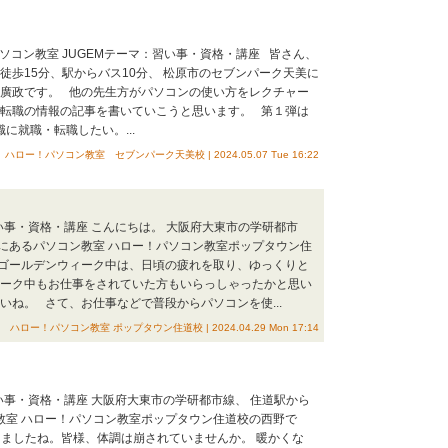
GEMテーマ：パソコン教室 JUGEMテーマ：習い事・資格・講座 皆さん、
徒歩15分、駅からバス10分、 松原市のセブンパーク天美に
の廣政です。 他の先生方がパソコンの使い方をレクチャー
や転職の情報の記事を書いていこうと思います。 第１弾は
に就職・転職したい。...
ハロー！パソコン教室 セブンパーク天美校 | 2024.05.07 Tue 16:22
EMテーマ：習い事・資格・講座 こんにちは。 大阪府大東市の学研都市
Fにあるパソコン教室 ハロー！パソコン教室ポップタウン住
 ゴールデンウィーク中は、日頃の疲れを取り、ゆっくりと
ィーク中もお仕事をされていた方もいらっしゃったかと思い
いね。 さて、お仕事などで普段からパソコンを使...
ハロー！パソコン教室 ポップタウン住道校 | 2024.04.29 Mon 17:14
EMテーマ：習い事・資格・講座 大阪府大東市の学研都市線、 住道駅から
教室 ハロー！パソコン教室ポップタウン住道校の西野で
りましたね。皆様、体調は崩されていませんか。 暖かくな