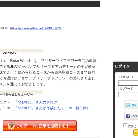
URL:
https://jugem.jp/theme/c143/10782/
リエ Rose Wood は、プリザーブドフラワー専門の教育
であるJPA(ジャパンプリザーブドアカデミー）の認定教室
味で楽しく始められるコースから資格取得コースまで目的
JUGEM ID
てお選び頂けます。プリザーブドフラワーの美しさと楽し
スンを通じてお伝えします。
パスワード
ログへ：
「figaro33」さんのブログ
テーマ：
「figaro33」さんが作成したテーマ一覧(1件)
次回か