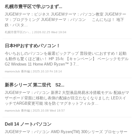
札幌市豊平区で学ぶつまず...
JUGEMテーマ：ビジネス JUGEMテーマ：パソコン教室 JUGEMテー
マ：プログラミング JUGEMテーマ：パソコン こんにちは！ 地下
鉄・バスタ...
札幌市豊平区のハ... | 2026.02.25 Wed 19:04
日本HPおすすめパソコン！
今いちおしのパソコンを厳選ピックアップ 普段使いにおすすめ！起動
も動作も驚くほど速い！ HP 15-fc 【キャンペーン】 ベーシックモデル
G2 Windows 11 Home AMD Ryzen™ 3 7...
marronclub 番外編 | 2025.10.10 Fri 18:14
新界シリーズ 第二世代 S2...
JUGEMテーマ：パソコン 新界2 大型液晶簡易水冷搭載モデル 配線がマ
ザーボード背面に移動し表側の配線が目立たなくなりました LEDスイ
ッチでARGB変更可能 埃を防ぐマグネットフィルタ...
marronclub 番外編 | 2025.10.08 Wed 18:57
Dell 14 ノートパソコン
JUGEMテーマ：パソコン AMD Ryzen(TM) 300シリーズ プロセッサー