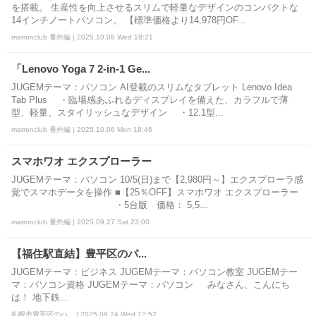
を搭載。 生産性を向上させるスリムで軽量なデザインのコンパクトな
14インチノートパソコン。 【標準価格より14,978円OF...
marronclub 番外編 | 2025.10.08 Wed 18:21
「Lenovo Yoga 7 2-in-1 Ge...
JUGEMテーマ：パソコン AI登載のスリムなタブレット Lenovo Idea
Tab Plus ・臨場感あふれるディスプレイを備えた、カラフルで薄
型、軽量、スタイリッシュなデザイン ・12.1型...
marronclub 番外編 | 2025.10.06 Mon 18:46
スマホワオ エクスプローラー
JUGEMテーマ：パソコン 10/5(日)まで【2,980円～】エクスプローラ感
覚でスマホデータを操作 ■【25％OFF】スマホワオ エクスプローラー
・5台版 価格： 5,5...
marronclub 番外編 | 2025.09.27 Sat 23:00
【福住駅直結】豊平区のパ...
JUGEMテーマ：ビジネス JUGEMテーマ：パソコン教室 JUGEMテー
マ：パソコン資格 JUGEMテーマ：パソコン みなさん、こんにち
は！ 地下鉄...
札幌市豊平区のハ... | 2025.09.24 Wed 12:52