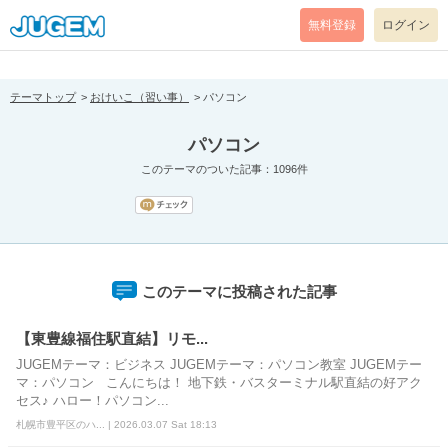
[pear_error: message="Success" code=0 mode=return level=notice
prefix="" info=""]
無料登録
ログイン
テーマトップ
おけいこ（習い事）
パソコン
パソコン
このテーマのついた記事：1096件
このテーマに投稿された記事
【東豊線福住駅直結】リモ...
JUGEMテーマ：ビジネス JUGEMテーマ：パソコン教室 JUGEMテー
マ：パソコン こんにちは！ 地下鉄・バスターミナル駅直結の好アク
セス♪ ハロー！パソコン...
札幌市豊平区のハ... | 2026.03.07 Sat 18:13