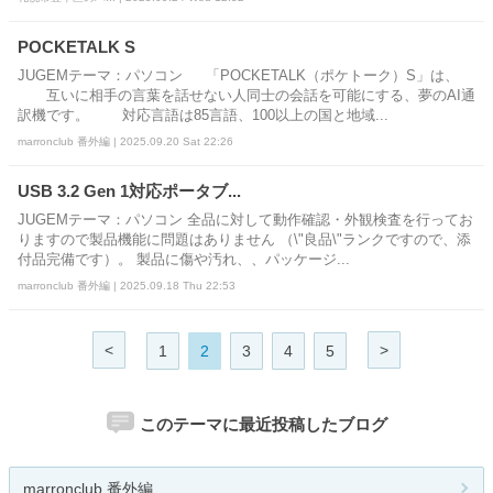
POCKETALK S
JUGEMテーマ：パソコン 「POCKETALK（ポケトーク）S」は、
互いに相手の言葉を話せない人同士の会話を可能にする、夢のAI通
訳機です。 対応言語は85言語、100以上の国と地域...
marronclub 番外編 | 2025.09.20 Sat 22:26
USB 3.2 Gen 1対応ポータブ...
JUGEMテーマ：パソコン 全品に対して動作確認・外観検査を行ってお
りますので製品機能に問題はありません （\"良品\"ランクですので、添
付品完備です）。 製品に傷や汚れ、、パッケージ...
marronclub 番外編 | 2025.09.18 Thu 22:53
<
>
1
2
3
4
5
このテーマに最近投稿したブログ
marronclub 番外編