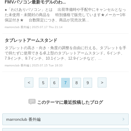
FMVパソコン最新モデルのわ...
●「わけありパソコン」とは 出荷準備時や手配中にキャンセルとなっ
た未使用・未開封の商品を 特別価格で販売しています★メーカー1年
保証付き★ 台数限定につき、商品が完売次第...
marronclub 番外編 | 2025.07.17 Thu 21:14
タブレットアームスタンド
タブレットの高さ・向き・角度の調整を自由に行える。タブレットを手
で持たずに使用できる卓上型のタブレットアームスタンド。6インチ、
7.9インチ、9.7インチ、10.1インチ、12.9インチなど、...
marronclub 番外編 | 2025.07.15 Tue 18:33
<
>
5
6
7
8
9
このテーマに最近投稿したブログ
marronclub 番外編