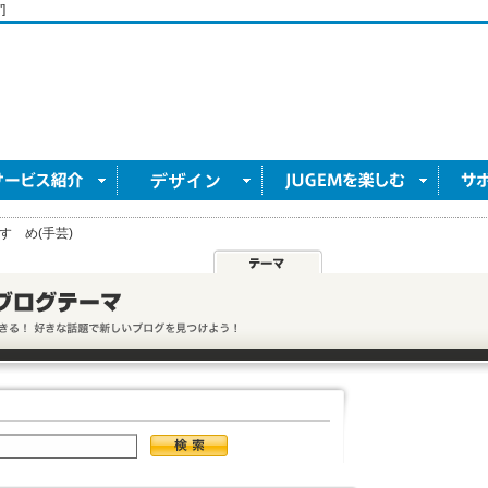
]
すゝめ(手芸)