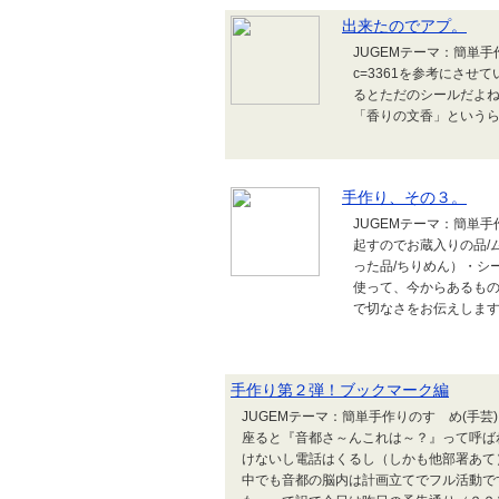
出来たのでアプ。
JUGEMテーマ：簡単手作りのすゝめ(
c=3361を参考にさ
るとただのシールだよ
「香りの文香」というら
手作り、その３。
JUGEMテーマ：簡単
起すのでお蔵入りの品/
った品/ちりめん）・シ
使って、今からあるも
で切なさをお伝えしま
手作り第２弾！ブックマーク編
JUGEMテーマ：簡単手作りのすゝめ(手
座ると『音都さ～んこれは～？』って呼ば
けないし電話はくるし（しかも他部署あて
中でも音都の脳内は計画立てでフル活動で