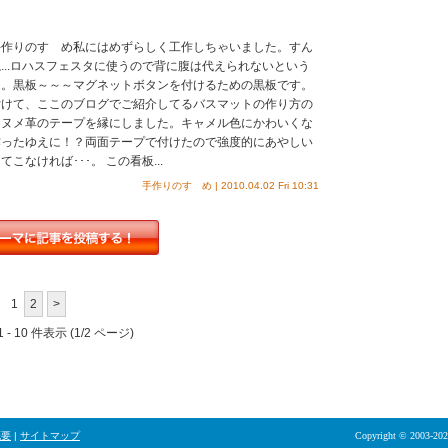
手作りのすゝめ私にはめずらしく工作しちゃいました。すん
...ロハスフェスタに使うので背に腹は代えられないという
た。黒板～～～マグネットボタンを付けるための黒板です。
付けて、ここのブログでご紹介してるバスマットの作り方の
、ヌメ革のテープを縁にしました。キャメル色にかわいくな
作ったゆえに！？両面テープで付けたので強度的にあやしい
こなければ･･･。 この看板...
手作りのすゝめ | 2010.04.02 Fri 10:31
1
2
>
 - 10 件表示 (1/2 ページ)
概要
|
サイトマップ
Copyright © 2003-