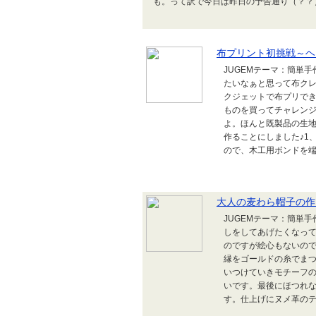
も。って訳で今日は昨日の予告通り（？？
布プリント初挑戦～ヘ
JUGEMテーマ：簡単
たいなぁと思って布ク
クジェットで布プリで
ものを買ってチャレン
よ。ほんと既製品の生
作ることにしました♪1
ので、木工用ボンドを端に
大人の麦わら帽子の作
JUGEMテーマ：簡単
しをしてあげたくなっ
のですが絵心もないので
縁をゴールドの糸でま
いつけていきモチーフ
いです。最後にほつれ
す。仕上げにヌメ革のテ