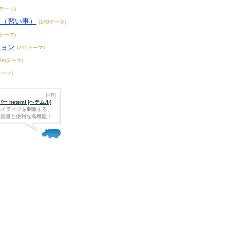
3テーマ)
こ（習い事）
(140テーマ)
4テーマ)
ション
(215テーマ)
396テーマ)
テーマ)
[PR]
 heteml [ヘテムル]
エイティブを刺激する、
Bの大容量と便利な高機能！