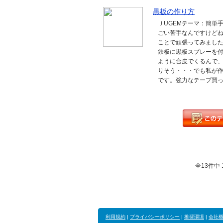
黒板の作り方
ＪUGEMテーマ：簡単
ごい苦手なんですけどね
ことで頑張ってみまし
鉄板に黒板スプレーを
ように合皮でくるんで
りそう・・・でも私が
です。強力なテープ買って
全13件中 1
利用規約
|
プライバシーポリシー
|
推奨環境
|
会社