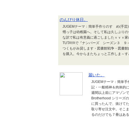
のんびり休日。
JUGEMテーマ：簡単手作りのすゝめ(手
甥っ子は幼稚園へ。そして私は久しぶりの
な訳で私は有意義に過ごしましたｖｖｖ家
TUTAYAで『ナンバーズ シーズン３ 
つくもがみ貸します・図書館戦争・図書館
を購入。今からまたちょっと工作しま～す
届いた。
JUGEMテーマ：簡単
記・一般精神＆肉体的に
週間以上前にアマゾンでお
Brotherhood シリ
に買ったんで、抜けてた2番
取り寄せ注文中。そこ
るのだけでも７冊はある