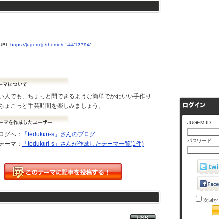
)
RL:
https://jugem.jp/theme/c144/13794/
い人でも、ちょっと間できるような簡単でかわいい手作り
ちょこっと手芸時間を楽しみましょう。
JUGEM ID
ログへ：
「tedukuri-s」さんのブログ
パスワード
テーマ：
「tedukuri-s」さんが作成したテーマ一覧(1件)
次回か