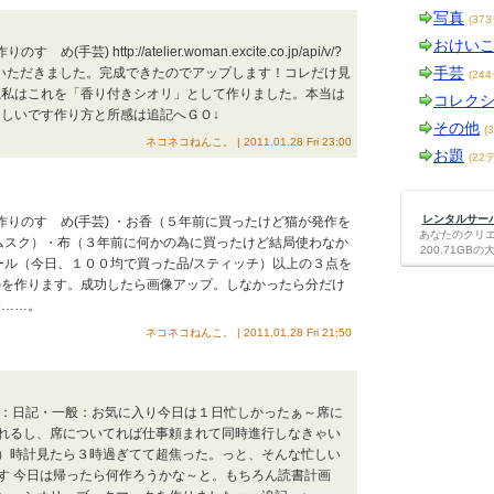
写真
(37
おけい
手芸) http://atelier.woman.excite.co.jp/api/v/?
手芸
せていただきました。完成できたのでアップします！コレだけ見
(24
ね私はこれを「香り付きシオリ」として作りました。本当は
コレク
しいです作り方と所感は追記へＧＯ↓
その他
(
ネコネコねんこ。 | 2011.01.28 Fri 23:00
お題
(22
レンタルサーバー
手作りのすゝめ(手芸) ・お香（５年前に買ったけど猫が発作を
あなたのクリ
ムスク）・布（３年前に何かの為に買ったけど結局使わなか
200.71G
ール（今日、１００均で買った品/スティッチ）以上の３点を
のを作ります。成功したら画像アップ。しなかったら分だけ
す……。
ネコネコねんこ。 | 2011.01.28 Fri 21:50
芸)：日記・一般：お気に入り今日は１日忙しかったぁ～席に
れるし、席についてれば仕事頼まれて同時進行しなきゃい
）時計見たら３時過ぎてて超焦った。っと、そんな忙しい
す 今日は帰ったら何作ろうかな～と。もちろん読書計画