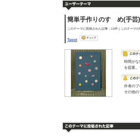
簡単手作りのすゝめ(手芸
このテーマに投稿された記事：13件 | このテーマのU
Tweet
時間がな
を提案。
作者のブ
その他の