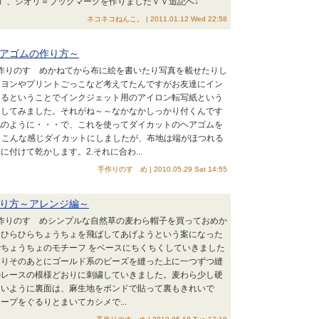
）、シオリ＝ブックマークを作りましたｖｖ追記へ↓
ネコネコねんこ。 | 2011.01.12 Wed 22:58
アゴムの作り方～
手作りのすゝめかねてから布に絵を書いたり写真を載せたりし
レヨンやプリントごっこなど考えてたんですがお友達にイン
きるということでインクジェット用のアイロン転写紙という
ジしてみました。それがね～～なかなかしっかり付くんです
地のように・・・で、これを使ってダイカットのヘアゴムを
、こんな感じダイカットにしましたが、布地は端がほつれる
付けて乾かします。2.それに合わ...
手作りのすゝめ | 2010.05.29 Sat 14:55
り方～アレンジ編～
手作りのすゝめシンプルな自然草の麦わら帽子を買っておめか
てひらひらちょうちょを飛ばしてあげようという案になった
ちょうちょのモチーフ をベースにちくちくしていきました
つりそのあとにゴールド系のビーズを縫った上に一つずつ縫
のレースの模様どおりに刺繍していきました。麦わら少し硬
ないように裏面は、麻生地をボンドで貼って裏もきれいで
ープをぐるりとまいてカシメで...