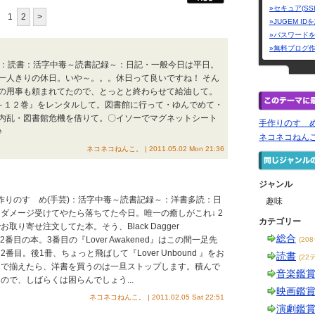
»セキュア(SS
1
2
>
»JUGEM I
»パスワード
»無料ブログ
芸)：読書：活字中毒～読書記録～：日記・一般今日は平日。
一人きりの休日。いや～。。。休日って良いですね！ そん
の用事も頼まれてたので、とっとと終わらせて給油して。
９～１２巻』をレンタルして。図書館に行って・ゆんでめて・
内乱・図書館危機を借りて。〇イソーでマグネットシート
手作りのすゝ
♪
ネコネコねん
ネコネコねんこ。 | 2011.05.02 Mon 21:36
ジャンル
手作りのすゝめ(手芸)：活字中毒～読書記録～：洋書多読：日
趣味
ダメージ受けてやたら落ちてた今日。唯一の癒しがこれ↓ 2
カテゴリー
取り寄せ注文してた本。そう、Black Dagger
総合
ーズの2番目の本。3番目の『Lover Awakened』はこの間一足先
(20
目。後1冊、ちょっと飛ばして『Lover Unbound 』をお
読書
(22
まで揃えたら、洋書を買うのは一旦ストップします。積んで
音楽鑑
ので、しばらくは困らんでしょう...
映画鑑
ネコネコねんこ。 | 2011.02.05 Sat 22:51
演劇鑑