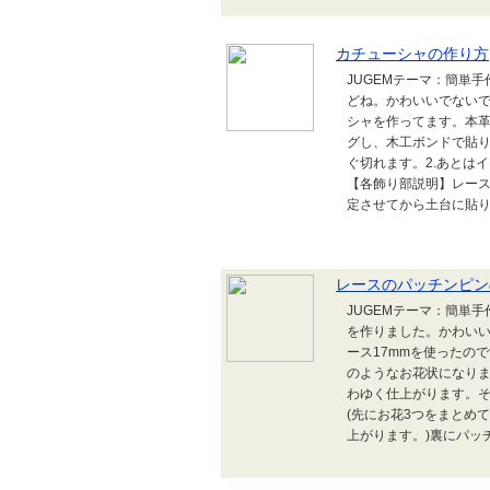
カチューシャの作り方
JUGEMテーマ：簡単
どね。かわいいでない
シャを作ってます。本革
グし、木工ボンドで貼
ぐ切れます。2.あとは
【各飾り部説明】レー
定させてから土台に貼り
レースのパッチンピン
JUGEMテーマ：簡単
を作りました。かわいい
ース17mmを使ったの
のようなお花状になり
わゆく仕上がります。
(先にお花3つをまとめ
上がります。)裏にパッチ