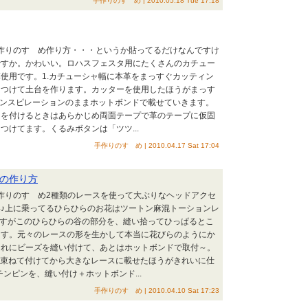
手作りのすゝめ | 2010.05.18 Tue 17:18
手作りのすゝめ作り方・・・というか貼ってるだけなんですけ
ですか。かわいい。ロハスフェスタ用にたくさんのカチュー
使用です。1.カチューシャ幅に本革をまっすぐカッティン
りつけて土台を作ります。カッターを使用したほうがまっす
インスピレーションのままホットボンドで載せていきます。
スを付けるときはあらかじめ両面テープで革のテープに仮固
つけてます。くるみボタンは「ツツ...
手作りのすゝめ | 2010.04.17 Sat 17:04
の作り方
手作りのすゝめ2種類のレースを使って大ぶりなヘッドアクセ
♪上に乗ってるひらひらのお花はツートン麻混トーションレ
ですがこのひらひらの谷の部分を、縫い拾ってひっぱるとこ
ます。元々のレースの形を生かして本当に花びらのようにか
それにビーズを縫い付けて、あとはホットボンドで取付～。
て束ねて付けてから大きなレースに載せたほうがきれいに仕
ンピンを、縫い付け＋ホットボンド...
手作りのすゝめ | 2010.04.10 Sat 17:23