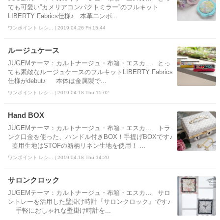
ても可愛い”カメリアコンパクトミラー”のフルキット
LIBERTY Fabrics仕様♪ 本革エンボ...
ワンポイント レシ... | 2019.04.26 Fri 15:44
ルージュケース
JUGEMテーマ：カルトナージュ・布箱・エスカ… とっ
ても素敵なルージュケースのフルキットLIBERTY Fabrics
仕様がdebut♪ 本体は金属製で...
ワンポイント レシ... | 2019.04.18 Thu 15:02
Hand BOX
JUGEMテーマ：カルトナージュ・布箱・エスカ… トラ
ンク口金を使った、ハンドル付きBOX！手提げBOXです♪
蓋用生地はSTOFの新柄リネン生地を使用！ ...
ワンポイント レシ... | 2019.04.18 Thu 14:20
サロンクロック
JUGEMテーマ：カルトナージュ・布箱・エスカ… サロ
ントレーを活用した壁掛け時計『サロンクロック』です♪
手軽におしゃれな壁掛け時計を...