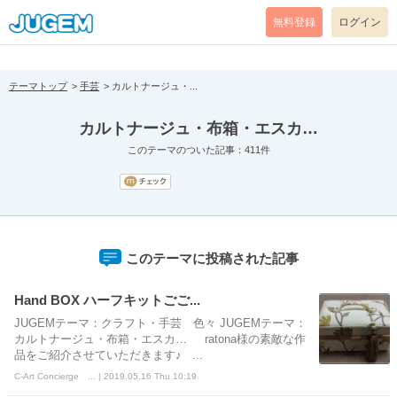
[pear_error: message="Success" code=0 mode=return level=notice
prefix="" info=""]
無料登録
ログイン
テーマトップ
手芸
カルトナージュ・...
カルトナージュ・布箱・エスカ…
このテーマのついた記事：411件
このテーマに投稿された記事
Hand BOX ハーフキットごご...
JUGEMテーマ：クラフト・手芸 色々 JUGEMテーマ：
カルトナージュ・布箱・エスカ… ratona様の素敵な作
品をご紹介させていただきます♪ ...
C-Art Concierge ... | 2019.05.16 Thu 10:19