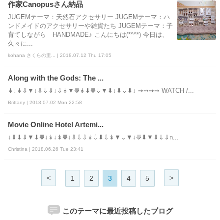
作家Canopusさん納品
JUGEMテーマ：天然石アクセサリー JUGEMテーマ：ハ
ンドメイドのアクセサリーや雑貨たち JUGEMテーマ：子
育てしながら HANDMADE♪ こんにちは(*^^*) 今日は、
久々に...
kohana さくらの里... | 2018.07.12 Thu 17:05
Along with the Gods: The ...
↡↓↡⇩▼↓⇩⇓⇓↓⇩↡▼⟱↡⬇⟱⇓▼⬇↓⬇⇓⬇↓ ➙➙➙➙ WATCH /...
Brittany | 2018.07.02 Mon 22:58
Movie Online Hotel Artemi...
↓⇓⬇⇓▼⬇⟱↓↡↓↡⟱↓⇩⇩⇩↡⇩⬇⇩↡▼⇓▼↓⟱⬇▼⇓⇓⇓n...
Christina | 2018.06.26 Tue 23:41
<
>
1
2
3
4
5
このテーマに最近投稿したブログ