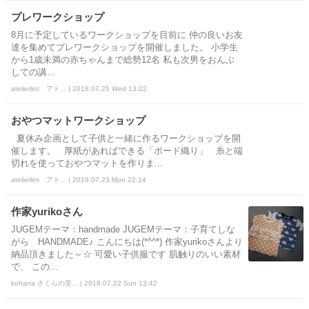
プレワークショップ
8月に予定しているワークショップを目前に 仲の良いお友
達を集めてプレワークショップを開催しました。 小学生
から1歳未満の赤ちゃんまで総勢12名 私も次男をおんぶ
しての講...
atelierlint アト... | 2018.07.25 Wed 13:22
おやつマットワークショップ
夏休み企画として子供と一緒に作るワークショップを開
催します。 厚紙があればできる「ボード織り」 糸と端
切れを使っておやつマットを作りま...
atelierlint アト... | 2018.07.23 Mon 22:14
作家yurikoさん
JUGEMテーマ：handmade JUGEMテーマ：子育てしな
がら HANDMADE♪ こんにちは(*^^*) 作家yurikoさんより
納品頂きました～☆ 可愛い子供服です 肌触りのいい素材
で、 この...
kohana さくらの里... | 2018.07.22 Sun 13:42