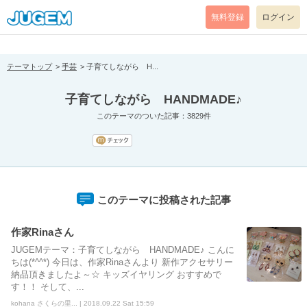
[pear_error: message="Success" code=0 mode=return level=notice
prefix="" info=""]
無料登録
ログイン
テーマトップ
手芸
子育てしながら H...
子育てしながら HANDMADE♪
このテーマのついた記事：3829件
このテーマに投稿された記事
作家Rinaさん
JUGEMテーマ：子育てしながら HANDMADE♪ こんに
ちは(*^^*) 今日は、作家Rinaさんより 新作アクセサリー
納品頂きましたよ～☆ キッズイヤリング おすすめで
す！！ そして、...
kohana さくらの里... | 2018.09.22 Sat 15:59