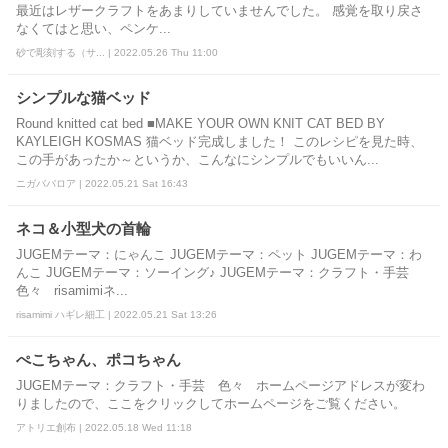
最近はレザークラフトをあまりしていませんでした。 感覚を取り戻さ
なくてはと思い、ペンケ...
砂で彫刻する（サ... | 2022.05.26 Thu 11:00
シンプルな猫ベッド
Round knitted cat bed ■MAKE YOUR OWN KNIT CAT BED BY
KAYLEIGH KOSMAS 猫ベッド完成しました！ このレシピを見た時、
この手があったか～というか、こんなにシンプルでもいいん...
ニガババロア | 2022.05.21 Sat 16:43
ネコ＆小型犬の首輪
JUGEMテーマ：にゃんこ JUGEMテーマ：ペット JUGEMテーマ：わ
んこ JUGEMテーマ：ソーイング♪ JUGEMテーマ：クラフト・手芸
色々 risamimiネ...
risamimi ハギレ細工 | 2022.05.21 Sat 13:26
ぺこちゃん、ポコちゃん
JUGEMテーマ：クラフト・手芸 色々 ホームページアドレスが変わ
りましたので、ここをクリックしてホームページをご覧ください。
アトリエ創布 | 2022.05.18 Wed 11:18