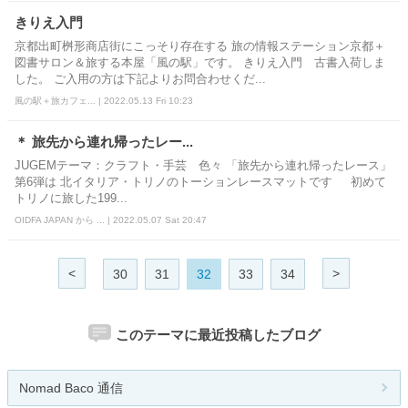
きりえ入門
京都出町桝形商店街にこっそり存在する 旅の情報ステーション京都＋
図書サロン＆旅する本屋「風の駅」です。 きりえ入門 古書入荷しま
した。 ご入用の方は下記よりお問合わせくだ...
風の駅＋旅カフェ... | 2022.05.13 Fri 10:23
＊ 旅先から連れ帰ったレー...
JUGEMテーマ：クラフト・手芸 色々 「旅先から連れ帰ったレース」
第6弾は 北イタリア・トリノのトーションレースマットです 初めて
トリノに旅した199...
OIDFA JAPAN から ... | 2022.05.07 Sat 20:47
<
>
30
31
32
33
34
このテーマに最近投稿したブログ
Nomad Baco 通信