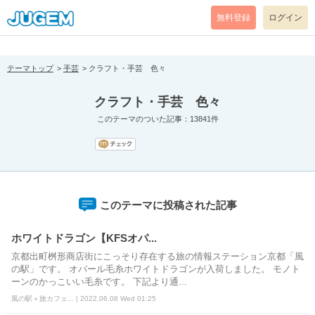
[pear_error: message="Success" code=0 mode=return level=notice
prefix="" info=""]
無料登録
ログイン
テーマトップ
手芸
クラフト・手芸 色々
クラフト・手芸 色々
このテーマのついた記事：13841件
このテーマに投稿された記事
ホワイトドラゴン【KFSオパ...
京都出町桝形商店街にこっそり存在する旅の情報ステーション京都「風
の駅」です。 オパール毛糸ホワイトドラゴンが入荷しました。 モノト
ーンのかっこいい毛糸です。 下記より通...
風の駅＋旅カフェ... | 2022.06.08 Wed 01:25