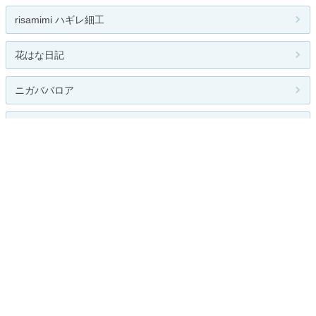
risamimi ハギレ細工
花はな日記
ニガババロア
SUMIのレース通信 (旧OIDFA JAPAN ...
関連カテゴリー
総合
読書
音楽鑑賞
映画鑑賞
演劇鑑賞
写真
おけいこ（習い事）
手芸
コレクション
その他
お題