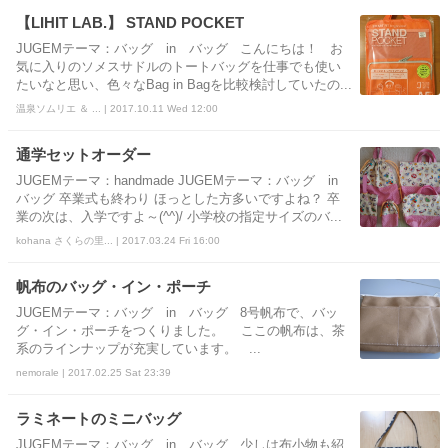
【LIHIT LAB.】 STAND POCKET
JUGEMテーマ：バッグ in バッグ こんにちは！ お
気に入りのソメスサドルのトートバッグを仕事でも使い
たいなと思い、色々なBag in Bagを比較検討していたの...
温泉ソムリエ ＆ ... | 2017.10.11 Wed 12:00
通学セットオーダー
JUGEMテーマ：handmade JUGEMテーマ：バッグ in
バッグ 卒業式も終わり ほっとした方多いですよね？ 卒
業の次は、入学ですよ～(^^)/ 小学校の指定サイズのバ...
kohana さくらの里... | 2017.03.24 Fri 16:00
帆布のバッグ・イン・ポーチ
JUGEMテーマ：バッグ in バッグ 8号帆布で、バッ
グ・イン・ポーチをつくりました。 ここの帆布は、茶
系のラインナップが充実しています。 ...
nemorale | 2017.02.25 Sat 23:39
ラミネートのミニバッグ
JUGEMテーマ：バッグ in バッグ 少しは布小物も紹