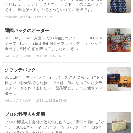
介せねば、、、ということで、 ラミネートのミニバッグ
です。 裏地が不要なのであっという間に完成です。 ...
nemorale | 2017.02.01 Wed 21:35
通園バックのオーダー
JUGEMテーマ：入園・入学準備について・・・ JUGEM
テーマ：handmade JUGEMテーマ：バッグ in バッグ
今日は、朝から霰が降ってましたね～寒い...
kohana さくらの里... | 2017.01.20 Fri 15:57
クラッチバック
JUGEMテーマ：バッグ in バッグ こんにちは、(^^)/ 今
日もいいお天気でしたね～ 今日は、気になっていたクラ
ッチバックを作りました～！ 迷彩柄に、デニム地やマス
ター...
kohana さくらの里... | 2016.11.12 Sat 14:03
プロの料理人も愛用
プロの料理人も食材の仕入れに使うこの“篠竹市場かご”で
す。 JUGEMテーマ：バッグ in バッグ マチにゆと
りがあるので、食材がつぶれる事...