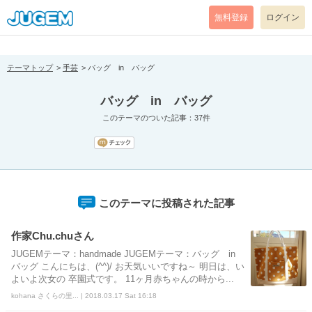
[pear_error: message="Success" code=0 mode=return level=notice
prefix="" info=""]
無料登録
ログイン
テーマトップ
手芸
バッグ in バッグ
バッグ in バッグ
このテーマのついた記事：37件
このテーマに投稿された記事
作家Chu.chuさん
JUGEMテーマ：handmade JUGEMテーマ：バッグ in
バッグ こんにちは、(^^)/ お天気いいですね～ 明日は、い
よいよ次女の 卒園式です。 11ヶ月赤ちゃんの時から...
kohana さくらの里... | 2018.03.17 Sat 16:18