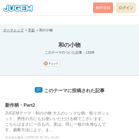
[pear_error: message="Success" code=0 mode=return level=notice
prefix="" info=""]
無料登録
ログイン
テーマトップ
手芸
和の小物
和の小物
このテーマのついた記事：132件
このテーマに投稿された記事
新作柄・Part2
JUGEMテーマ：和の小物 大人のシックな柄。祭りポシェ
ット。男性の方にもお使いいただける柄でございます。
こちらはまさに一点もの。実は、同じ一枚の生地なんで
す。裁断方法により、ま...
やまゆな毎日 | 2009.05.28 Thu 19:26