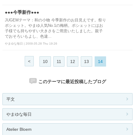
●●●今季新作●●●
JUGEMテーマ：和の小物 今季新作のお目見えです。祭り
ポシェット。やまゆ人気No.1の梅柄。ポシェットにはお
子様でも持ちやすい大きさをご用意いたしました。親子
でおそろいもよし、色違...
やまゆな毎日 | 2009.05.28 Thu 19:26
<
10
11
12
13
14
このテーマに最近投稿したブログ
平文
やまゆな毎日
Atelier Bloem