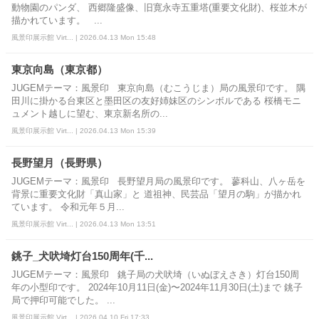
動物園のパンダ、 西郷隆盛像、旧寛永寺五重塔(重要文化財)、桜並木が
描かれています。 ...
風景印展示館 Virt... | 2026.04.13 Mon 15:48
東京向島（東京都）
JUGEMテーマ：風景印 東京向島（むこうじま）局の風景印です。 隅
田川に掛かる台東区と墨田区の友好姉妹区のシンボルである 桜橋モニ
ュメント越しに望む、東京新名所の...
風景印展示館 Virt... | 2026.04.13 Mon 15:39
長野望月（長野県）
JUGEMテーマ：風景印 長野望月局の風景印です。 蓼科山、八ヶ岳を
背景に重要文化財「真山家」と 道祖神、民芸品「望月の駒」が描かれ
ています。 令和元年５月...
風景印展示館 Virt... | 2026.04.13 Mon 13:51
銚子_犬吠埼灯台150周年(千...
JUGEMテーマ：風景印 銚子局の犬吠埼（いぬぼえさき）灯台150周
年の小型印です。 2024年10月11日(金)〜2024年11月30日(土)まで 銚子
局で押印可能でした。 ...
風景印展示館 Virt... | 2026.04.10 Fri 17:33