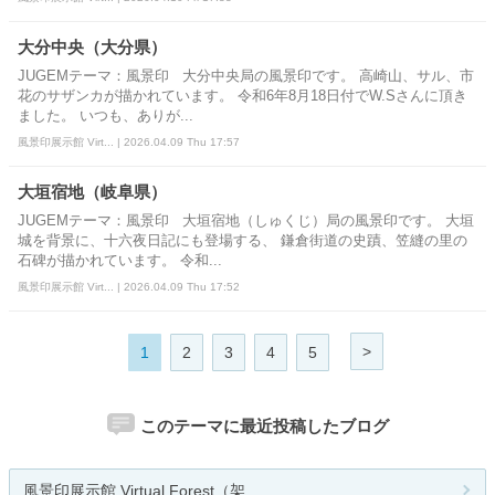
大分中央（大分県）
JUGEMテーマ：風景印 大分中央局の風景印です。 高崎山、サル、市
花のサザンカが描かれています。 令和6年8月18日付でW.Sさんに頂き
ました。 いつも、ありが...
風景印展示館 Virt... | 2026.04.09 Thu 17:57
大垣宿地（岐阜県）
JUGEMテーマ：風景印 大垣宿地（しゅくじ）局の風景印です。 大垣
城を背景に、十六夜日記にも登場する、 鎌倉街道の史蹟、笠縫の里の
石碑が描かれています。 令和...
風景印展示館 Virt... | 2026.04.09 Thu 17:52
>
1
2
3
4
5
このテーマに最近投稿したブログ
風景印展示館 Virtual Forest（架...