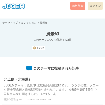
[pear_error: message="Success" code=0 mode=return level=notice
prefix="" info=""]
無料登録
ログイン
テーマトップ
コレクション
風景印
風景印
このテーマのついた記事：422件
このテーマに投稿された記事
北広島（北海道）
JUGEMテーマ：風景印 北広島局の風景印です。 ツツジの花、クラー
ク博士記念碑と島松駅逓跡が描かれています。 令和7年10月5日付で
G.Mさんから頂きました。 いつも、あ...
風景印展示館 Virt... | 2026.06.16 Tue 05:06