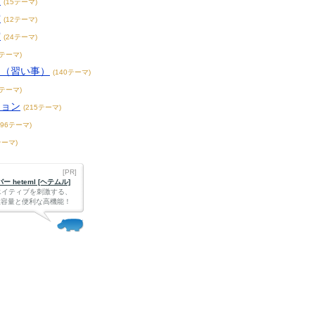
賞
(15テーマ)
賞
(12テーマ)
賞
(24テーマ)
3テーマ)
こ（習い事）
(140テーマ)
4テーマ)
ション
(215テーマ)
396テーマ)
テーマ)
[PR]
 heteml [ヘテムル]
エイティブを刺激する、
Bの大容量と便利な高機能！