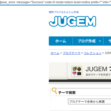
[pear_error: message="Success" code=0 mode=return level=notice prefix="" info=""
無料ブログをかんたん作成
ホーム
>
ブログテーマ
>
コレクション
>
100