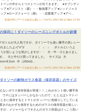
トーンの中から１つストーンが出てきます。 ●オブシディ
ップ ●アメジスト（紫）・・勉強運アップ ●レッドジャス
プ ●ローズクォーツ（桃）・・恋愛運アップ ●アベ...
生活の中にアートがあると楽しい！(^o^)/ | 2017.09.11 Mon 17:53
の保存に！ダイソーのシーズニングボトルが超優
ボトルが大人気ですが、ダイソーでも使い勝手の良いシー
れましたよ♪(^o^)/ ↓ ↓ ↓ ボトルというよ
ほうが近いような気がしますが・・ 大・中・小とありまし
です。 大と中だけ買ってきました。 サイズは 大
cm×8.5cm 中（260ml) ...
生活の中にアートがあると楽しい！(^o^)/ | 2017.09.11 Mon 15:58
ダイソーの耐熱ガラス食器（保存容器）のサイズ
思えないガラス保存容器が登場！！ これがホント使い勝手良
♪ ウチにはタッパーしかなかったので、たとえばトマトパ
たときに保存するとトマトがタッパーに色移りしてしていま
作り置きのおかずを保存するためのガラスの保存容器が欲しい
ですが、メジャーなイワキさんのガラス容器はけっこう高い