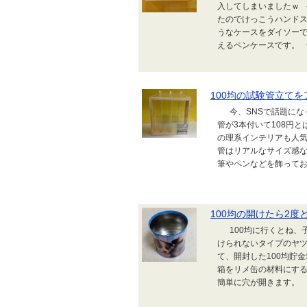
入してしまいましたｗ
たのでけっこうハンド
うなケースをダイソー
えるペンケースです。 サイ
100均の試験管立て
今、SNSで話題になって
管が3本付いて108円
の理系インテリアも人
管はリアルなサイズ感
筆やペンなどを飾ってお
100均の開けたら2
100均に行くとね、
けられないタイプのヤツ
て、開封した100均貯
箱をリメ缶の材料にす
簡単に穴が開きます。 .