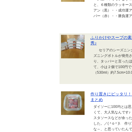
と、６種類のラッキース
アン（黒）・・成功運ア
パー（赤）・・勝負運アッ
ふりかけやスープの素
秀♪
セリアのシーズニング
ズニングボトルが発売さ
り、タッパーと言った
て、小は２個で100円
（530ml）約7.5cm×10.0
作り置きにピッタリ！
まとめ
ダイソーに100均とは
くて、大人気なんです
スタソースなどが余っ
した。／(＾o＾)\ 
な～、と思っていたん