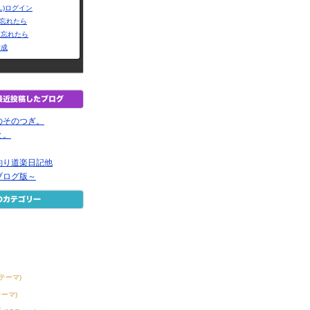
L)ログイン
Dを忘れたら
を忘れたら
作成
のそのつぎ。
と。
釣り道楽日記他
ブログ版～
8テーマ)
テーマ)