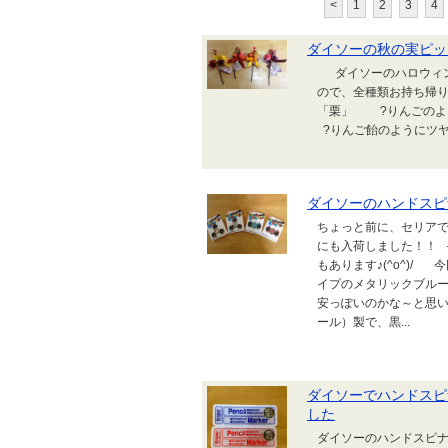
<
1
2
3
4
ダイソーの秋の実ピッ
ダイソーのハロウィン
ので、全種類お持ち帰り
「栗」 ?りんごの
?りんご飴のようにツヤ
ダイソーのハンドスピ
ちょっと前に、セリア
にも入荷しました！！
もあります♪(^o^)
イプのメタリックブル
安っぽいのかな～と思
ール）製で、黒...
ダイソーでハンドスピ
した
ダイソーのハンドスピナ