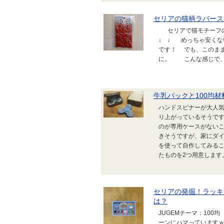
セリアの猫柄ラバース
セリアで猫モチーフ
↓ ↓ めっちゃ安くな
です！ でも、このま
に。 こんな感じで、
牛乳パックと100均
ハンドスピナーが大人
り上がっているそうで
のが専用ケースがないこと
きそうですが、家にダ
を使って自作してみるこ
たものを2つ用意します。
セリアの発掘！ラッキ
は？
JUGEMテーマ：10
ーンにハマっていますｗ