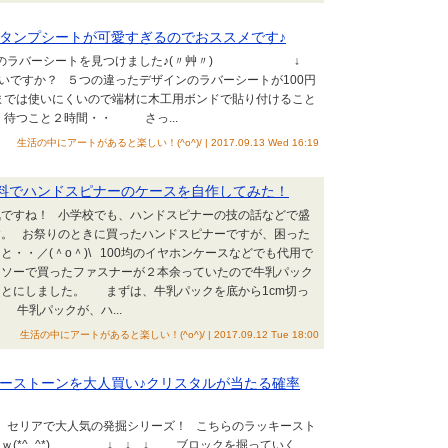
タンプシートが可愛すぎるのでおススメです♪
のラバーシートを見つけました♪(〃艸〃) ↓
いですか？ ５つの違ったデザインのラバーシートが100円
までは使いにくいので端材に木工用ボンドで貼り付けること
待つこと２時間・・ さっ...
生活の中にアートがあると楽しい！(^o^)/ | 2017.09.13 Wed 16:19
材料でハンドスピナーのケースを自作してみた！
気ですね！ 小学校でも、ハンドスピナーの技の話などで盛
す。 お祭りのときに買ったハンドスピナーですが、困った
・・／(＾o＾)\ 100均のイヤホンケースなどでも代用で
イソーで買ったファスナーが２本余っていたので牛乳パック
とにしました。 まずは、牛乳パックを底から1cm切っ
 牛乳パックが、ハ...
生活の中にアートがあると楽しい！(^o^)/ | 2017.09.12 Tue 18:00
ーストーンを大人買い♪クリスタルが当たる確率
0均 セリアで大人気の発掘シリーズ！ こちらのラッキースト
ｗ(*^_^*) ↓ ↓ ↓ ブロックを掘っていく