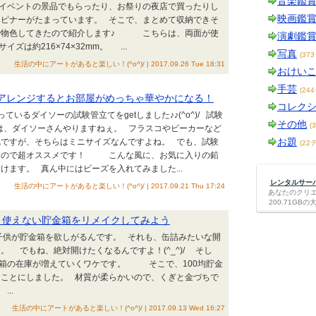
音楽鑑
 イベントの景品でもらったり、お祭りの夜店で買ったりし
映画鑑
スピナーがたまっています。 そこで、まとめて収納できそ
で物色してきたので紹介します♪ こちらは、両面が使
演劇鑑
ズは約216×74×32mm。 ...
写真
(37
生活の中にアートがあると楽しい！(^o^)/ | 2017.09.26 Tue 18:31
おけい
手芸
(24
をアレンジするとお部屋がめっちゃ華やかになる！
コレク
いるダイソーの試験管立てをgetしました♪♪(^o^)/ 試験
その他
(
とは、ダイソーさんやりますねぇ。 フラスコやビーカーなど
お題
気ですが、そちらはミニサイズなんですよね。 でも、試験
(22
なので超オススメです！ こんな風に、お気に入りの鉛
けます。 真ん中にはビーズを入れてみました...
レンタルサーバー
生活の中にアートがあると楽しい！(^o^)/ | 2017.09.21 Thu 17:24
あなたのクリ
200.71G
度と使えない貯金箱をリメイクしてみよう
子供が貯金箱を欲しがるんです。 それも、缶詰みたいな開
。 でもね、絶対開けたくなるんですよ！(^_^)/ そし
金箱の在庫が増えていくワケです。 そこで、100均貯金
ることにしました。 材質が柔らかいので、くぎと金づちで
..
生活の中にアートがあると楽しい！(^o^)/ | 2017.09.13 Wed 16:27