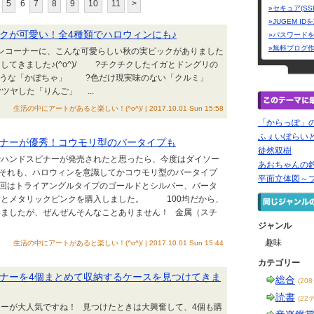
5
6
7
8
9
10
11
>
»セキュア(SS
»JUGEM I
クが可愛い！全4種類でハロウィンにも♪
»パスワード
»無料ブログ
コーナーに、こんな可愛らしい秋の実ピックがありました
してきました♪(^o^)/ ?チクチクしたイガとドングリの
ような「かぼちゃ」 ?色だけ現実味のない「クルミ」
ツヤした「りんご」 ...
生活の中にアートがあると楽しい！(^o^)/ | 2017.10.01 Sun 15:58
「からっぽ」
ふぇいぼらい
ナーが優秀！コウモリ型のバータイプも
徒然双樹
でハンドスピナーが発売されたと思ったら、今度はダイソー
あおちゃんの
 それも、ハロウィンを意識してかコウモリ型のバータイプ
平面立体図～
/ 今回はトライアングルタイプのゴールドとシルバー、バータ
ーとメタリックピンクを購入しました。 100均だから、
いましたが、ぜんぜんそんなことありません！ 金属（スチ
ジャンル
趣味
生活の中にアートがあると楽しい！(^o^)/ | 2017.10.01 Sun 15:44
カテゴリー
ナーを4個まとめて収納するケースを見つけてきま
総合
(20
読書
(22
ーが大人気ですね！ 見つけたときは大興奮して、4個も購