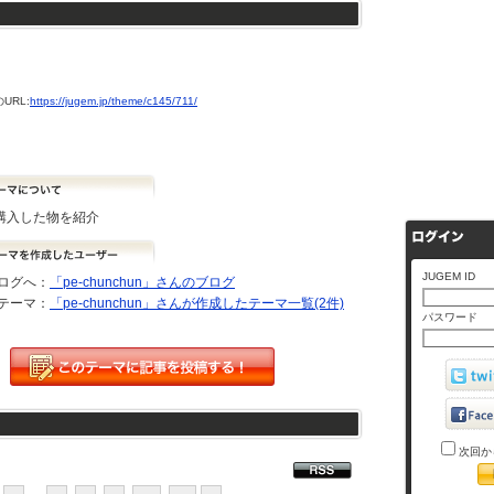
URL:
https://jugem.jp/theme/c145/711/
で購入した物を紹介
JUGEM ID
ログへ：
「pe-chunchun」さんのブログ
テーマ：
「pe-chunchun」さんが作成したテーマ一覧(2件)
パスワード
次回か