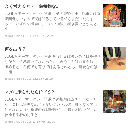
よく考えると・・集積物な...
JUGEMテーマ：占い・開運 ウチの愛染明王。記事には直
接関係ないようで実は関係している仏さまだったりす
る・・いずれの機会に。 いい加減、続き書いとかんと
ԁ...
chimyoのblog | 2019.12.19 Thu 22:57
何を占う？
JUGEMテーマ：占い・開運 そういえば占いの項目を作り
ながら、全然書いてなかった。 占うことは百事全般。
求めるところ何でも有りではあるけれども、肝要なのは
「相...
chimyoのblog | 2019.12.13 Fri 21:29
マメに来られたら(^_^;)？
JUGEMテーマ：占い・開運 この祈願はムチャだなァと
か、コレは無理な話じゃない？レベルの、叶わなくても
仕方ないような祈祷の成就報告がここ最近相次いだ。い
わゆる学校の先生と...
chimyoのblog | 2019.11.25 Mon 21:59