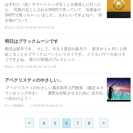
はずれた（涙）サマージャンボ宝くじを換金しに行った
ら、 写真の宝くじ入れが300円で売っていて、当選金の
300円で買っちゃっいました。 かわいいですよねー。 招
き猫がついて...
幸せ占い生活 | 2019.08.30 Fri 22:29
明日はブラックムーンです
明日は新月です。 そして、今月２度目の新月で、 新月が１ヶ月に２回
起こることをブラックムーンというそうです。 とてもパワーがありそ
うですよね。 星の小部屋のブレスレット...
幸せ占い生活 | 2019.08.29 Thu 21:39
アベクリスティのやさしい...
アベクリスティのやさしい風水気学入門教室 （鑑定＆カ
ウンセリング付き） 運勢を好転させるために 吉方位
へ出かけよう！ ...
占い 大阪梅田 ・... | 2019.08.03 Sat 01:31
<
>
4
5
6
7
8