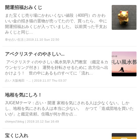
開運招福おみくじ
また宝くじ売り場にかわいくない値段（400円）の かわ
いい金の招き猫の置物が売ってたので、買ったら、 中に
開運招福おみくじが入っていました。 以前買った干支お
みくじと同じ...
幸せ占い生活 | 2019.11.10 Sun 22:50
アベクリスティのやさしい...
アベクリスティのやさしい風水気学入門教室 （鑑定＆カ
ウンセリング付き） 運勢を好転させるために 吉方位へ出
かけよう！ 世の中にあるものすべてに「流れ...
占い 大阪梅田 ・... | 2019.11.07 Thu 03:37
地相を気にしろ！
JUGEMテーマ：占い・開運 家相を気にされる人は少なくない。しか
し、地相を気にされる人は本当に少ない。 かつて「造成団地を買いた
いが」と鑑定依頼。住職が何か所か占...
chimyoのblog | 2019.10.12 Sat 16:49
宝くじ入れ