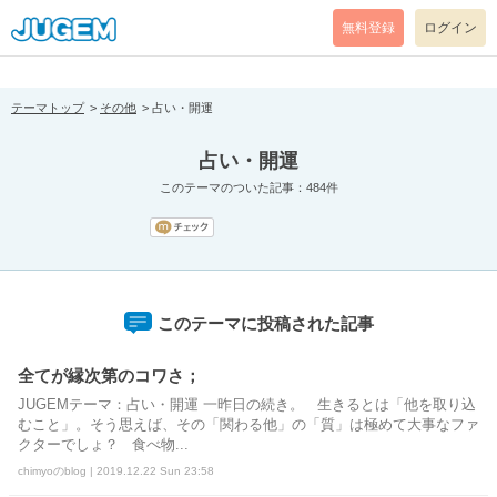
[pear_error: message="Success" code=0 mode=return level=notice
prefix="" info=""]
無料登録
ログイン
テーマトップ
その他
占い・開運
占い・開運
このテーマのついた記事：484件
このテーマに投稿された記事
全てが縁次第のコワさ；
JUGEMテーマ：占い・開運 一昨日の続き。 生きるとは「他を取り込
むこと」。そう思えば、その「関わる他」の「質」は極めて大事なファ
クターでしょ？ 食べ物...
chimyoのblog | 2019.12.22 Sun 23:58