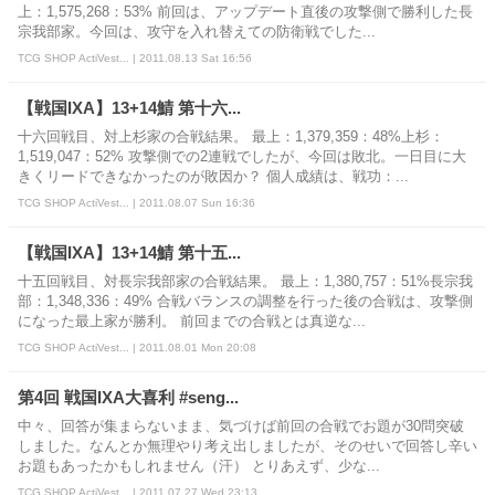
上：1,575,268：53% 前回は、アップデート直後の攻撃側で勝利した長
宗我部家。今回は、攻守を入れ替えての防衛戦でした...
TCG SHOP ActiVest... | 2011.08.13 Sat 16:56
【戦国IXA】13+14鯖 第十六...
十六回戦目、対上杉家の合戦結果。 最上：1,379,359：48%上杉：
1,519,047：52% 攻撃側での2連戦でしたが、今回は敗北。一日目に大
きくリードできなかったのが敗因か？ 個人成績は、戦功：...
TCG SHOP ActiVest... | 2011.08.07 Sun 16:36
【戦国IXA】13+14鯖 第十五...
十五回戦目、対長宗我部家の合戦結果。 最上：1,380,757：51%長宗我
部：1,348,336：49% 合戦バランスの調整を行った後の合戦は、攻撃側
になった最上家が勝利。 前回までの合戦とは真逆な...
TCG SHOP ActiVest... | 2011.08.01 Mon 20:08
第4回 戦国IXA大喜利 #seng...
中々、回答が集まらないまま、気づけば前回の合戦でお題が30問突破
しました。なんとか無理やり考え出しましたが、そのせいで回答し辛い
お題もあったかもしれません（汗） とりあえず、少な...
TCG SHOP ActiVest... | 2011.07.27 Wed 23:13