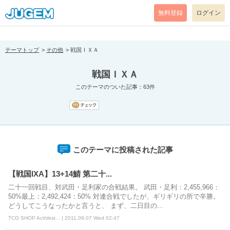
[pear_error: message="Success" code=0 mode=return level=notice
prefix="" info=""]
無料登録
ログイン
テーマトップ
その他
戦国ＩＸＡ
戦国ＩＸＡ
このテーマのついた記事：63件
このテーマに投稿された記事
【戦国IXA】13+14鯖 第二十...
二十一回戦目、対武田・足利家の合戦結果。 武田・足利：2,455,966：
50%最上：2,492,424：50% 対連合戦でしたが、ギリギリの所で辛勝。
どうしてこうなったかと言うと、 まず、二日目の...
TCG SHOP ActiVest... | 2011.09.07 Wed 02:47