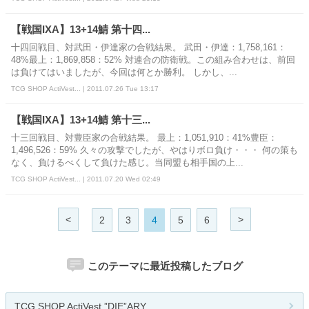
【戦国IXA】13+14鯖 第十四...
十四回戦目、対武田・伊達家の合戦結果。 武田・伊達：1,758,161：
48%最上：1,869,858：52% 対連合の防衛戦。この組み合わせは、前回
は負けてはいましたが、今回は何とか勝利。 しかし、...
TCG SHOP ActiVest... | 2011.07.26 Tue 13:17
【戦国IXA】13+14鯖 第十三...
十三回戦目、対豊臣家の合戦結果。 最上：1,051,910：41%豊臣：
1,496,526：59% 久々の攻撃でしたが、やはりボロ負け・・・ 何の策も
なく、負けるべくして負けた感じ。当同盟も相手国の上...
TCG SHOP ActiVest... | 2011.07.20 Wed 02:49
<
>
2
3
4
5
6
このテーマに最近投稿したブログ
TCG SHOP ActiVest ”DIE”ARY