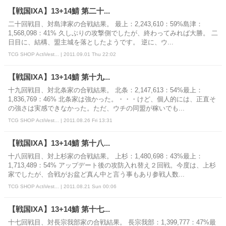
【戦国IXA】13+14鯖 第二十...
二十回戦目、対島津家の合戦結果。 最上：2,243,610：59%島津：
1,568,098：41% 久しぶりの攻撃側でしたが、終わってみれば大勝。 二
日目に、結構、盟主城を落としたようです。 逆に、ウ...
TCG SHOP ActiVest... | 2011.09.01 Thu 22:02
【戦国IXA】13+14鯖 第十九...
十九回戦目、対北条家の合戦結果。 北条：2,147,613：54%最上：
1,836,769：46% 北条家は強かった。・・・けど、個人的には、正直そ
の強さは実感できなかった。ただ、ウチの同盟が稼いでも...
TCG SHOP ActiVest... | 2011.08.26 Fri 13:31
【戦国IXA】13+14鯖 第十八...
十八回戦目、対上杉家の合戦結果。 上杉：1,480,698：43%最上：
1,713,489：54% アップデート後の攻防入れ替え２回戦。今度は、上杉
家でしたが、合戦がお盆ど真ん中と言う事もあり参戦人数...
TCG SHOP ActiVest... | 2011.08.21 Sun 00:06
【戦国IXA】13+14鯖 第十七...
十七回戦目、対長宗我部家の合戦結果。 長宗我部：1,399,777：47%最