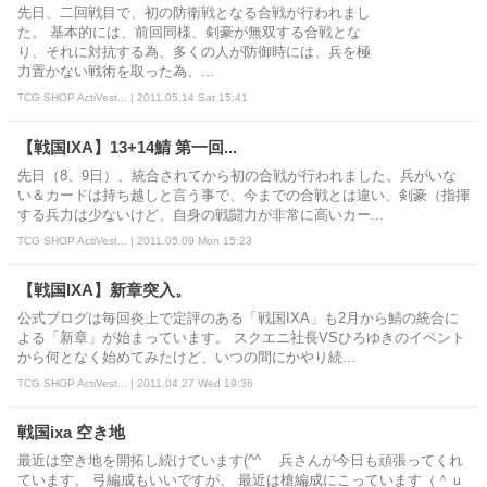
先日、二回戦目で、初の防衛戦となる合戦が行われまし
た。 基本的には、前回同様、剣豪が無双する合戦とな
り、それに対抗する為、多くの人が防御時には、兵を極
力置かない戦術を取った為、...
TCG SHOP ActiVest... | 2011.05.14 Sat 15:41
【戦国IXA】13+14鯖 第一回...
先日（8、9日）、統合されてから初の合戦が行われました。兵がいな
い＆カードは持ち越しと言う事で、今までの合戦とは違い、剣豪（指揮
する兵力は少ないけど、自身の戦闘力が非常に高いカー...
TCG SHOP ActiVest... | 2011.05.09 Mon 15:23
【戦国IXA】新章突入。
公式ブログは毎回炎上で定評のある「戦国IXA」も2月から鯖の統合に
よる「新章」が始まっています。 スクエニ社長VSひろゆきのイベント
から何となく始めてみたけど、いつの間にかやり続...
TCG SHOP ActiVest... | 2011.04.27 Wed 19:36
戦国ixa 空き地
最近は空き地を開拓し続けています(^^ゞ 兵さんが今日も頑張ってくれ
ています。 弓編成もいいですが、 最近は槍編成にこっています（＾ｕ