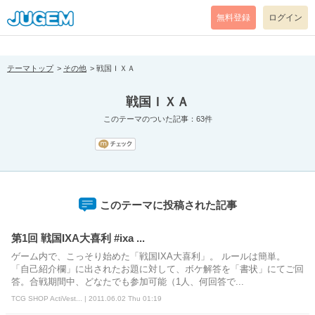
[pear_error: message="Success" code=0 mode=return level=notice
prefix="" info=""]
無料登録
ログイン
テーマトップ
その他
戦国ＩＸＡ
戦国ＩＸＡ
このテーマのついた記事：63件
このテーマに投稿された記事
第1回 戦国IXA大喜利 #ixa ...
ゲーム内で、こっそり始めた「戦国IXA大喜利」。 ルールは簡単。
「自己紹介欄」に出されたお題に対して、ボケ解答を「書状」にてご回
答。合戦期間中、どなたでも参加可能（1人、何回答で...
TCG SHOP ActiVest... | 2011.06.02 Thu 01:19