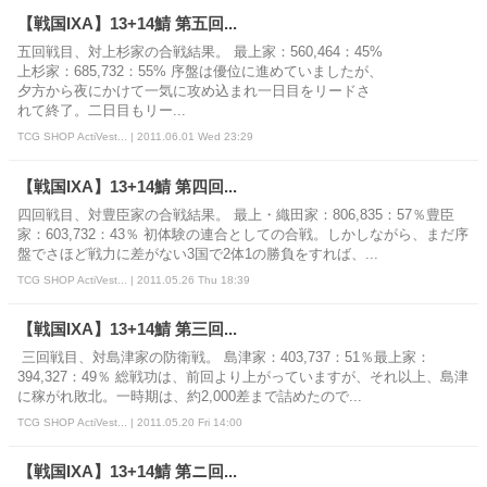
【戦国IXA】13+14鯖 第五回...
五回戦目、対上杉家の合戦結果。 最上家：560,464：45%
上杉家：685,732：55% 序盤は優位に進めていましたが、
夕方から夜にかけて一気に攻め込まれ一日目をリードさ
れて終了。二日目もリー...
TCG SHOP ActiVest... | 2011.06.01 Wed 23:29
【戦国IXA】13+14鯖 第四回...
四回戦目、対豊臣家の合戦結果。 最上・織田家：806,835：57％豊臣
家：603,732：43％ 初体験の連合としての合戦。しかしながら、まだ序
盤でさほど戦力に差がない3国で2体1の勝負をすれば、...
TCG SHOP ActiVest... | 2011.05.26 Thu 18:39
【戦国IXA】13+14鯖 第三回...
三回戦目、対島津家の防衛戦。 島津家：403,737：51％最上家：
394,327：49％ 総戦功は、前回より上がっていますが、それ以上、島津
に稼がれ敗北。一時期は、約2,000差まで詰めたので...
TCG SHOP ActiVest... | 2011.05.20 Fri 14:00
【戦国IXA】13+14鯖 第ニ回...