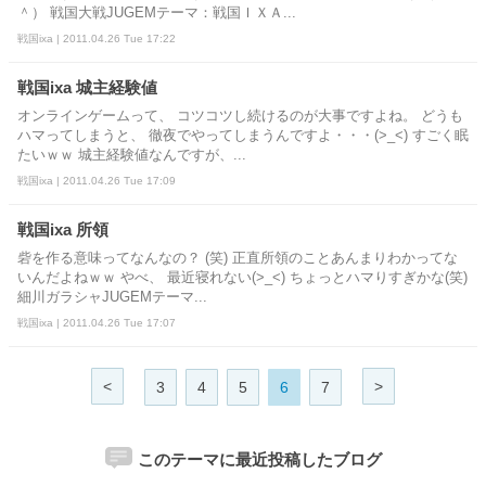
＾） 戦国大戦JUGEMテーマ：戦国ＩＸＡ...
戦国ixa | 2011.04.26 Tue 17:22
戦国ixa 城主経験値
オンラインゲームって、 コツコツし続けるのが大事ですよね。 どうも
ハマってしまうと、 徹夜でやってしまうんですよ・・・(>_<) すごく眠
たいｗｗ 城主経験値なんですが、...
戦国ixa | 2011.04.26 Tue 17:09
戦国ixa 所領
砦を作る意味ってなんなの？ (笑) 正直所領のことあんまりわかってな
いんだよねｗｗ やべ、 最近寝れない(>_<) ちょっとハマりすぎかな(笑)
細川ガラシャJUGEMテーマ...
戦国ixa | 2011.04.26 Tue 17:07
<
>
3
4
5
6
7
このテーマに最近投稿したブログ