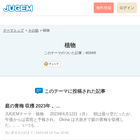
[pear_error: message="Success" code=0 mode=return level=notice
prefix="" info=""]
無料登録
ログイン
テーマトップ
その他
植物
植物
このテーマのついた記事：4034件
このテーマに投稿された記事
庭の青梅 収穫 2023年 。...
JUGEMテーマ：植物 2023年6月12日（月） 朝は曇り空だったが、
午後からは雷雨と予報され。 Okina は大急ぎで庭の青梅を収穫し
た。。。 いつも...
月に昇るその日まで | 2023.06.13 Tue 10:00