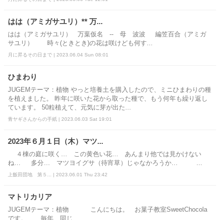
はは（アミガサユリ）** 万...
はは（アミガサユリ） 万葉仮名 -- 母 波波 編笠百合（アミガ
サユリ） 時々(ときとき)の花は咲けども何す...
月に昇るその日まで | 2023.06.04 Sun 08:01
ひまわり
JUGEMテーマ：植物 やっと培養土を購入したので、ミニひまわりの種
を植えました。 昨年に咲いた花から取った種で、もう何年も繰り返し
ています。 50粒植えて、元気に芽が出た...
青ヤギさんからの手紙 | 2023.06.03 Sat 19:01
2023年６月１日（木）マツ...
４棟の庭に咲く… この黄色い花… あんまり他では見かけない
ね… 多分… マツヨイグサ（待宵草）じゃなかろうか… ...
上飯田団地 第５... | 2023.06.01 Thu 23:42
マトリカリア
JUGEMテーマ：植物 こんにちは。 お菓子教室SweetChocola
です。 毎年、同じ...