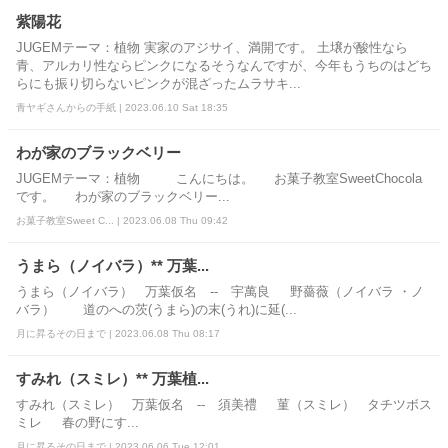
紫陽花
JUGEMテーマ：植物 実家のアジサイ、満開です。 土壌が酸性なら
青、アルカリ性ならピンクになるそうなんですが、今年もうちのはどち
らにも振り切らないピンクが混ざったムラサキ...
青ヤギさんからの手紙 | 2023.06.10 Sat 18:35
わが家のブラックベリー
JUGEMテーマ：植物 こんにちは。 お菓子教室SweetChocola
です。 わが家のブラックベリー...
お菓子教室Sweet C... | 2023.06.08 Thu 09:42
うまら（ノイバラ）** 万葉...
うまら（ノイバラ） 万葉仮名 -- 宇萬良 野薔薇（ノイバラ ・ノ
バラ） 道のへの茨(うまら)の末(うれ)に延(...
月に昇るその日まで | 2023.06.08 Thu 08:17
すみれ（スミレ）** 万葉植...
すみれ（スミレ） 万葉仮名 -- 須美禮 菫（スミレ） タチツボス
ミレ 春の野にす...
月に昇るその日まで | 2023.06.06 Tue 12:01