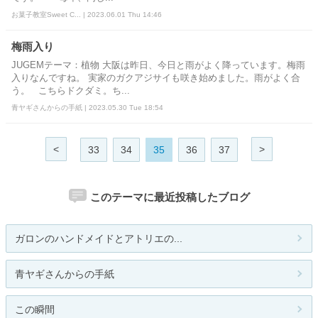
お菓子教室Sweet C... | 2023.06.01 Thu 14:46
梅雨入り
JUGEMテーマ：植物 大阪は昨日、今日と雨がよく降っています。梅雨
入りなんですね。 実家のガクアジサイも咲き始めました。雨がよく合
う。 こちらドクダミ。ち...
青ヤギさんからの手紙 | 2023.05.30 Tue 18:54
<
>
33
34
35
36
37
このテーマに最近投稿したブログ
ガロンのハンドメイドとアトリエの...
青ヤギさんからの手紙
この瞬間