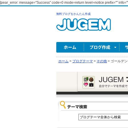
[pear_error: message="Success" code=0 mode=return level=notice prefix="" info=""
無料ブログをかんたん作成
ホーム
>
ブログテーマ
>
その他
>
ゴールデン