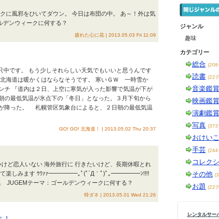
クに風邪をひいてダウン。 今日は布団の中。 あ～！外は気
ールデンウィークに何する？
ジャンル
疲れた心に花 | 2013.05.03 Fri 11:09
趣味
カテゴリー
総合
(20
只中です。 もう少しそれらしい天気でもいいと思うんです
読書
(22
、北海道は暖かくはならなそうです。 寒いＧＷ 一時雪か
音楽鑑
ンチ 『道内は２日、上空に寒気が入った影響で気温が下が
朝の最低気温が氷点下の「冬日」となった。３月下旬から
映画鑑
が降った。 札幌管区気象台によると、２日朝の最低気温
演劇鑑
写真
(37
GO! GO! 北海道！ | 2013.05.02 Thu 20:37
おけい
手芸
(24
コレク
いけど恋人いない 海外旅行に 行きたいけど、長期休暇とれ
ます ｳﾜｧｧ━━━━━｡ﾟ(ﾟ´Д｀ﾟ)ﾟ｡━━━━━ﾝ!!!!
その他
(
特集 JUGEMテーマ：ゴールデンウィークに何する？
お題
(22
特ダネ | 2013.05.01 Wed 21:26
レンタルサーバー
よ！