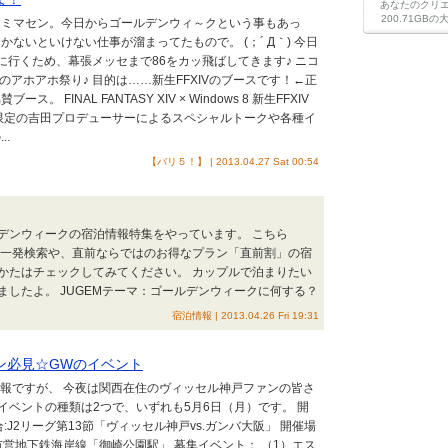
あなたのクリ
200.71G
スミマセン。今日からゴールデンウィ～クという事もあっ
ないといけない仕事が溜まってたもので。 (；´ Д｀) 今日
に行くため、幕張メッセまで86をカッ飛ばしてきます♪ ニコ
のアホアホ祭り♪ 目的は……新生FFXIVのブースです！←正
ース。 FINAL FANTASY XIV × Windows 8 新生FFXIV
限定の吉田プロデューサーによるスペシャルトークや各種イ
.
【バリ５！】 | 2013.04.27 Sat 00:54
デンウィークの宿泊情報特集をやっています。 こちら
室一発検索や、直前ならではのお得なプラン「直前割」の宿
かたはチェックしてみてください。 カップルで泊まりたい
したよ。 JUGEMテーマ：ゴールデンウィークに何する？
宿泊情報 | 2013.04.26 Fri 19:31
ン必見☆GWのイベント
予報ですが、 今夜は関西在住のヴィッセル神戸ファンの皆さ
 イベントの種類は2つで、いずれも5月6日（月）です。 開
試合:J2リーグ第13節「ヴィッセル神戸vs.ガンバ大阪」 開催場
市営地下鉄海岸線「御崎公園駅」 募集イベント： （1）エス