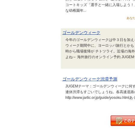
コートキッズ「選手と一緒に入場しよう！」 
な幼稚園年...
あなた
ゴールデンウィーク
今年のゴールデンウィークは中３日を加え
ウィーク期間中に、ヨーロッパ旅行とかも
時から職場復帰が チトツライ。近場の海
よね～ 海外旅行のオンライン予約 JUG
ゴールデンウィーク渋滞予測
JUGEMテーマ：ゴールデンウィークに何
連休渋滞もすごいでしょうね。各高速道路
http://www.jartic.or.jp/guide