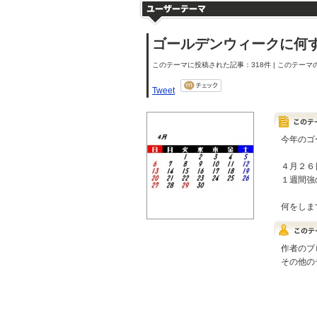
ゴールデンウィークに何
このテーマに投稿された記事：318件 | このテーマの
Tweet
今年のゴ
４月２６
１週間強
何をしま
作者のブ
その他の