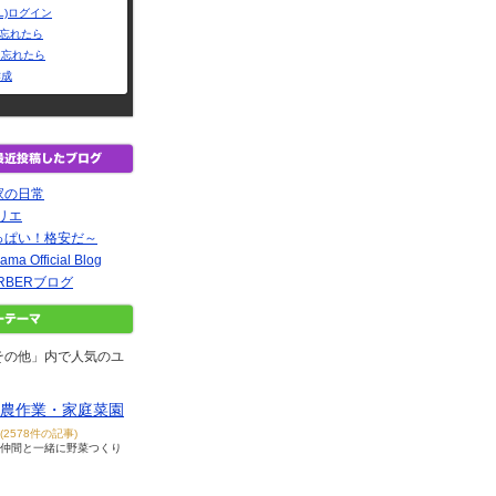
L)ログイン
Dを忘れたら
を忘れたら
作成
家の日常
ミトリエ
っぱい！格安だ～
ama Official Blog
BARBERブログ
その他」内で人気のユ
農作業・家庭菜園
(2578件の記事)
仲間と一緒に野菜つくり