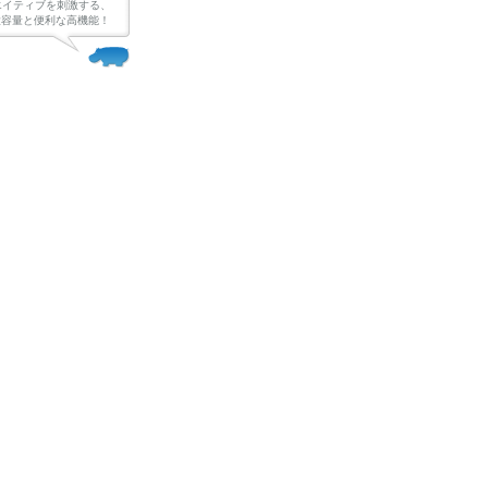
エイティブを刺激する、
Bの大容量と便利な高機能！