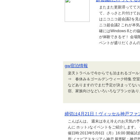
またまた更新滞ってて
て、さっさと片付けておか
はニコニコ超会議2を見
ニコ超会議2 これが本気
確にはWindows 8との協賛ブ
が体験できるぞ！ 会場
ベントが盛りだくさんの..
gw宿泊情報
楽天トラベルで今からでも泊まれるゴール
⇒ 春休み＆ゴールデンウィーク特集 空
などありますのでまだ予定が決まってない
宿、家族向けなどいろいろなプランがありま
締切は4月21日！ヴィッセル神戸ファ
こんばんは。 週末は冷え冷えのお天気の
んに ホット♪なイベントをご紹介します。
催日時:2013年5月6日（月）16:00 開催
所:ノエビアスタジアム神戸 最寄駅：神戸