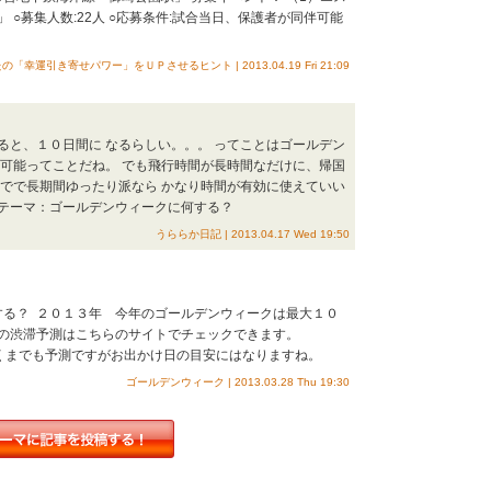
○募集人数:22人 ○応募条件:試合当日、保護者が同伴可能
の「幸運引き寄せパワー」をＵＰさせるヒント | 2013.04.19 Fri 21:09
ると、１０日間に なるらしい。。。 ってことはゴールデン
 可能ってことだね。 でも飛行時間が長時間なだけに、帰国
外でで長期間ゆったり派なら かなり時間が有効に使えていい
EMテーマ：ゴールデンウィークに何する？
うららか日記 | 2013.04.17 Wed 19:50
する？ ２０１３年 今年のゴールデンウィークは最大１０
の渋滞予測はこちらのサイトでチェックできます。
/yosoku.htmlあくまでも予測ですがお出かけ日の目安にはなりますね。
ゴールデンウィーク | 2013.03.28 Thu 19:30