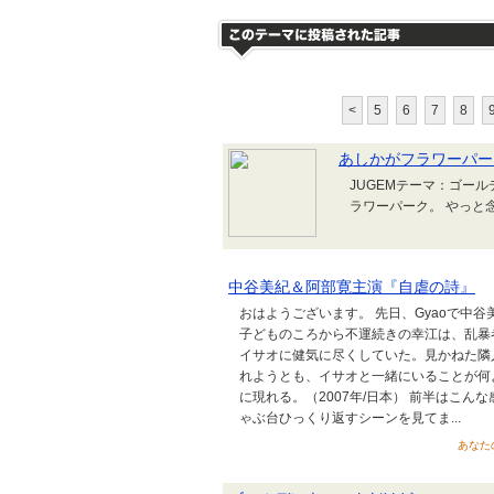
<
5
6
7
8
あしかがフラワーパー
JUGEMテーマ：ゴー
ラワーパーク。 やっと
中谷美紀＆阿部寛主演『自虐の詩』
おはようございます。 先日、Gyaoで中
子どものころから不運続きの幸江は、乱暴
イサオに健気に尽くしていた。見かねた隣
れようとも、イサオと一緒にいることが何
に現れる。（2007年/日本） 前半はこ
ゃぶ台ひっくり返すシーンを見てま...
あなたの