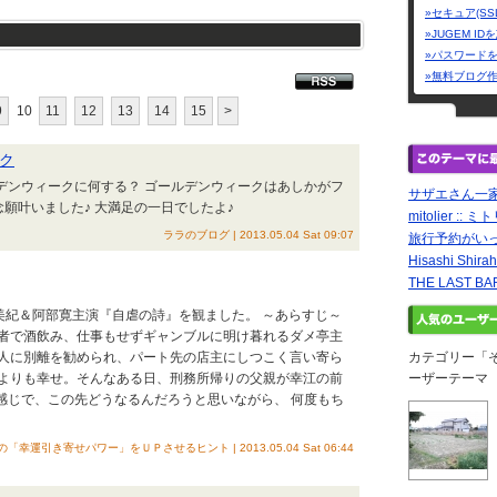
»セキュア(SS
»JUGEM I
»パスワード
»無料ブログ
9
10
11
12
13
14
15
>
ク
ルデンウィークに何する？ ゴールデンウィークはあしかがフ
サザエさん一
念願叶いました♪ 大満足の一日でしたよ♪
mitolier :: 
ララのブログ | 2013.05.04 Sat 09:07
旅行予約がい
Hisashi Shirah
THE LAST 
谷美紀＆阿部寛主演『自虐の詩』を観ました。 ～あらすじ～
者で酒飲み、仕事もせずギャンブルに明け暮れるダメ亭主
人に別離を勧められ、パート先の店主にしつこく言い寄ら
カテゴリー「
よりも幸せ。そんなある日、刑務所帰りの父親が幸江の前
ーザーテーマ
んな感じで、この先どうなるんだろうと思いながら、 何度もち
「幸運引き寄せパワー」をＵＰさせるヒント | 2013.05.04 Sat 06:44