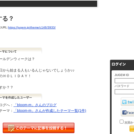
する？
URL:
https://jugem.jp/theme/c146/3933/
ールデンウィークは？
日から始まる人もいるんじゃないでしょうか♪♪
JUGEM ID
のＨＯＬＩＤＡＹ！
パスワード
すか？？
ログへ：
「bloom-m」さんのブログ
テーマ：
「bloom-m」さんが作成したテーマ一覧(1件)
次回か