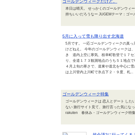
ゴールデンウィークだけど。
本日は晴天。 せっかくのゴールデンウィー
持ちいいだろうなー JUGEMテーマ：ゴ
5月に入って雪も降り出す北海道
5月です。 一応ゴールデンウィークの真っ
けどねえ。 今年のゴールデンウィークは
き 道内上空に寒気、枝幸町歌登で１７セ
り、全道１７３観測地点のうち５１地点で
４月上旬の寒さで、道東や道北を中心に雪
は上川管内上川町で氷点下２・９度、札...
ゴールデンウィーク特集
ゴールデンウィークは 恋人とデート した
ない 旅行サイト見て、旅行言った気になって楽しみ
rakuten 春休み・ゴールデンウィーク
超会議2に行ってくる