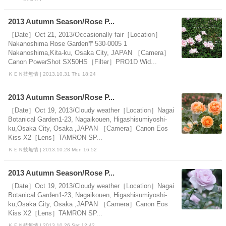
2013 Autumn Season/Rose P...
［Date］Oct 21, 2013/Occasionally fair［Location］
Nakanoshima Rose Garden〒530-0005 1
Nakanoshima,Kita-ku, Osaka City, JAPAN ［Camera］
Canon PowerShot SX50HS［Filter］PRO1D Wid...
ＫＥＮ技無情 | 2013.10.31 Thu 18:24
2013 Autumn Season/Rose P...
［Date］Oct 19, 2013/Cloudy weather［Location］Nagai
Botanical Garden1-23, Nagaikouen, Higashisumiyoshi-
ku,Osaka City, Osaka ,JAPAN ［Camera］Canon Eos
Kiss X2［Lens］TAMRON SP...
ＫＥＮ技無情 | 2013.10.28 Mon 16:52
2013 Autumn Season/Rose P...
［Date］Oct 19, 2013/Cloudy weather［Location］Nagai
Botanical Garden1-23, Nagaikouen, Higashisumiyoshi-
ku,Osaka City, Osaka ,JAPAN ［Camera］Canon Eos
Kiss X2［Lens］TAMRON SP...
ＫＥＮ技無情 | 2013.10.26 Sat 12:42