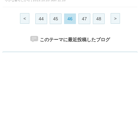
小さな暮らしから | 2013.10.20 Sun 11:16
<
>
44
45
46
47
48
このテーマに最近投稿したブログ
Know転記なブログ
佐渡の四季+α
*Cream en Rose*
てけてけ♪みにょんとコツブのほっ...
Chaos