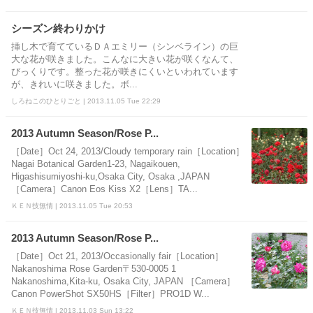
シーズン終わりかけ
挿し木で育てているＤＡエミリー（シンベライン）の巨
大な花が咲きました。こんなに大きい花が咲くなんて、
びっくりです。整った花が咲きにくいといわれています
が、きれいに咲きました。ボ...
しろねこのひとりごと | 2013.11.05 Tue 22:29
2013 Autumn Season/Rose P...
［Date］Oct 24, 2013/Cloudy temporary rain［Location］
Nagai Botanical Garden1-23, Nagaikouen,
Higashisumiyoshi-ku,Osaka City, Osaka ,JAPAN
［Camera］Canon Eos Kiss X2［Lens］TA...
ＫＥＮ技無情 | 2013.11.05 Tue 20:53
2013 Autumn Season/Rose P...
［Date］Oct 21, 2013/Occasionally fair［Location］
Nakanoshima Rose Garden〒530-0005 1
Nakanoshima,Kita-ku, Osaka City, JAPAN ［Camera］
Canon PowerShot SX50HS［Filter］PRO1D W...
ＫＥＮ技無情 | 2013.11.03 Sun 13:22