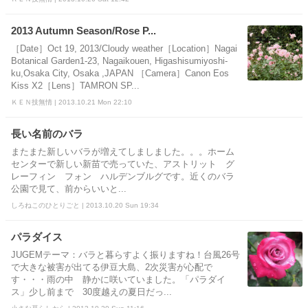
2013 Autumn Season/Rose P...
［Date］Oct 19, 2013/Cloudy weather［Location］Nagai
Botanical Garden1-23, Nagaikouen, Higashisumiyoshi-
ku,Osaka City, Osaka ,JAPAN ［Camera］Canon Eos
Kiss X2［Lens］TAMRON SP...
ＫＥＮ技無情 | 2013.10.21 Mon 22:10
長い名前のバラ
またまた新しいバラが増えてしましました。。。ホーム
センターで新しい新苗で売っていた、アストリット グ
レーフィン フォン ハルデンブルグです。近くのバラ
公園で見て、前からいいと...
しろねこのひとりごと | 2013.10.20 Sun 19:34
パラダイス
JUGEMテーマ：バラと暮らすよく振りますね！台風26号
で大きな被害が出てる伊豆大島、2次災害が心配で
す・・・雨の中 静かに咲いていました。「パラダイ
ス」少し前まで 30度越えの夏日だっ...