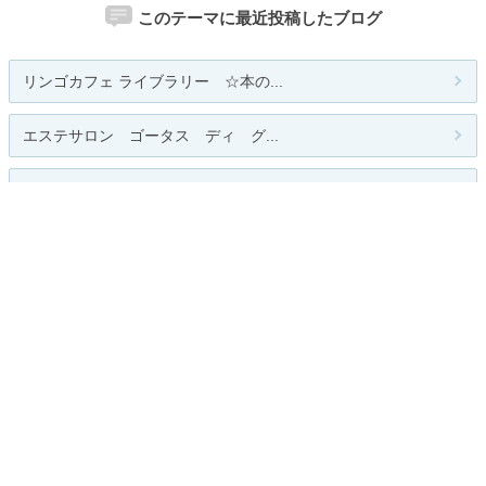
このテーマに最近投稿したブログ
リンゴカフェ ライブラリー ☆本の...
エステサロン ゴータス ディ グ...
pienikki*
少女とは
miracle 5 girl
人気のテーマ
競馬
園芸