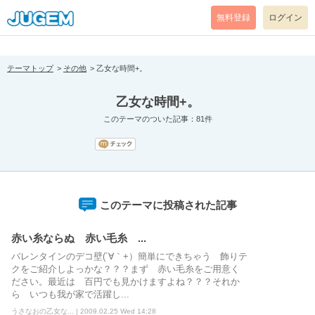
[pear_error: message="Success" code=0 mode=return level=notice
prefix="" info=""]
無料登録
ログイン
テーマトップ
その他
乙女な時間+。
乙女な時間+。
このテーマのついた記事：81件
このテーマに投稿された記事
赤い糸ならぬ 赤い毛糸 ...
バレンタインのデコ壁(´∀｀+）簡単にできちゃう 飾りテ
クをご紹介しよっかな？？？まず 赤い毛糸をご用意く
ださい。最近は 百円でも見かけますよね？？？それか
ら いつも我が家で活躍し...
うさなおの乙女な... | 2009.02.25 Wed 14:28