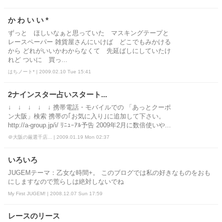
か わ い い *
ずっと ほしいなぁと思っていた マスキングテープと
レースペーパー 雑貨屋さんにいけば どこでもみかける
から どれがいいかわからなくて 先延ばしにしていたけ
れど ついに 買っ...
はちノート* | 2009.02.10 Tue 15:41
2ナインスター占いスタート...
↓ ↓ ↓ ↓ ↓ 携帯電話・モバイルでの 「あっとクーポ
ン大阪」検索 携帯の｢お気に入り｣に追加して下さい。
http://a-group.jp/i/ ﾘﾆｭｰｱﾙ予告 2009年2月に数倍使いや...
＠大阪の厳選千店... | 2009.01.19 Mon 02:37
いろいろ
JUGEMテーマ：乙女な時間+。 このブログでは私の好きなものをおも
にしますなので荒らしは絶対しないでね
My First JUGEM! | 2008.12.07 Sun 17:59
レースのリース