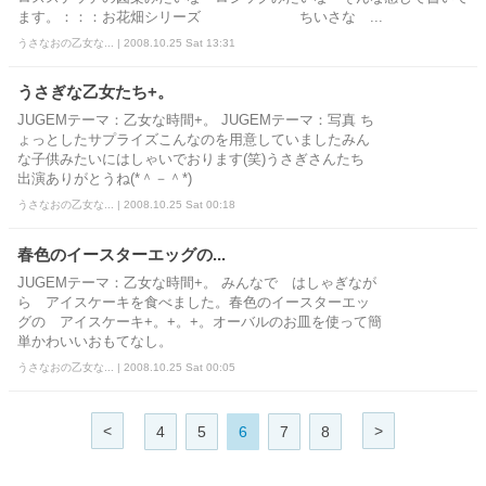
ます。：：：お花畑シリーズ ちいさな ...
うさなおの乙女な... | 2008.10.25 Sat 13:31
うさぎな乙女たち+。
JUGEMテーマ：乙女な時間+。 JUGEMテーマ：写真 ち
ょっとしたサプライズこんなのを用意していましたみん
な子供みたいにはしゃいでおります(笑)うさぎさんたち
出演ありがとうね(*＾－＾*)
うさなおの乙女な... | 2008.10.25 Sat 00:18
春色のイースターエッグの...
JUGEMテーマ：乙女な時間+。 みんなで はしゃぎなが
ら アイスケーキを食べました。春色のイースターエッ
グの アイスケーキ+。+。+。オーバルのお皿を使って簡
単かわいいおもてなし。
うさなおの乙女な... | 2008.10.25 Sat 00:05
<
>
4
5
6
7
8