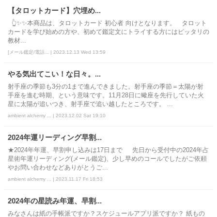
【タロットカード】穴埋め...
👆✨✨本商品は、タロットカード 初心者 向けとなります。 タロット
カードを学び始めの方や、初めて鑑定文にトライする方にはピッタリの
教材...
[メール鑑定/電話... | 2023.12.13 Wed 13:59
やる気出てこい！な日々。...
射手座の季節も3分の1まで進んできました。射手座の季節＝太陽が射
手座を進む時期、という意味です。11月28日に蠍座を先行していた火
星に太陽が追いつき、射手座で追い越したところです。 ...
ambient alchemy ... | 2023.12.02 Sat 19:10
2024年運リーディング早割...
★2024年年運、早割申し込みは17日まで 先日から受付中の2024年占
星術年運リーディング(メール鑑定)、少し早めのコールでしたがご依頼
やお問い合わせなどありがとうご...
ambient alchemy ... | 2023.11.17 Fri 18:53
2024年の星読み年運、早割...
みなさんは紙の手帳派ですか？スケジュールアプリ派ですか？ 紙もの