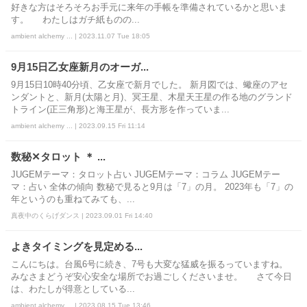
好きな方はそろそろお手元に来年の手帳を準備されているかと思いま
す。 わたしはガチ紙ものの...
ambient alchemy ... | 2023.11.07 Tue 18:05
9月15日乙女座新月のオーガ...
9月15日10時40分頃、乙女座で新月でした。 新月図では、蠍座のアセ
ンダントと、新月(太陽と月)、冥王星、木星天王星の作る地のグランド
トライン(正三角形)と海王星が、長方形を作っていま...
ambient alchemy ... | 2023.09.15 Fri 11:14
数秘✕タロット ＊ ...
JUGEMテーマ：タロット占い JUGEMテーマ：コラム JUGEMテー
マ：占い 全体の傾向 数秘で見ると9月は「7」の月。 2023年も「7」の
年というのも重ねてみても、...
真夜中のくらげダンス | 2023.09.01 Fri 14:40
よきタイミングを見定める...
こんにちは。台風6号に続き、7号も大変な猛威を振るっていますね。
みなさまどうぞ安心安全な場所でお過ごしくださいませ。 さて今日
は、わたしが得意としている...
ambient alchemy ... | 2023.08.15 Tue 13:46