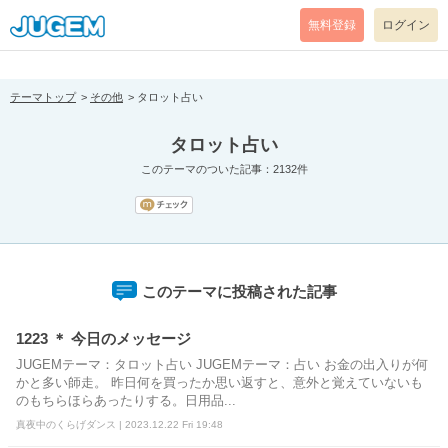
[pear_error: message="Success" code=0 mode=return level=notice
prefix="" info=""]
無料登録
ログイン
テーマトップ
その他
タロット占い
タロット占い
このテーマのついた記事：2132件
このテーマに投稿された記事
1223 ＊ 今日のメッセージ
JUGEMテーマ：タロット占い JUGEMテーマ：占い お金の出入りが何
かと多い師走。 昨日何を買ったか思い返すと、意外と覚えていないも
のもちらほらあったりする。日用品...
真夜中のくらげダンス | 2023.12.22 Fri 19:48