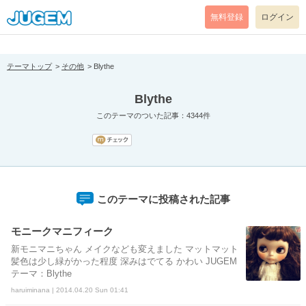
[pear_error: message="Success" code=0 mode=return level=notice
prefix="" info=""]
無料登録
ログイン
テーマトップ
その他
Blythe
Blythe
このテーマのついた記事：4344件
このテーマに投稿された記事
モニークマニフィーク
新モニマニちゃん メイクなども変えました マットマット
髪色は少し緑がかった程度 深みはでてる かわい JUGEM
テーマ：Blythe
haruiminana | 2014.04.20 Sun 01:41