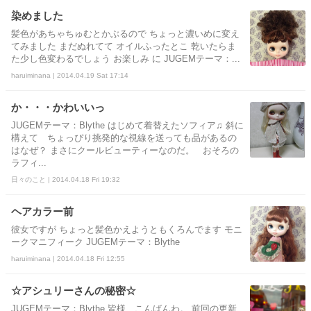
染めました
髪色があちゃちゅむとかぶるので ちょっと濃いめに変え
てみました まだぬれてて オイルふったとこ 乾いたらま
た少し色変わるでしょう お楽しみ に JUGEMテーマ：...
haruiminana | 2014.04.19 Sat 17:14
か・・・かわいいっ
JUGEMテーマ：Blythe はじめて着替えたソフィア♫ 斜に
構えて ちょっぴり挑発的な視線を送っても品があるの
はなぜ？ まさにクールビューティーなのだ。 おそろの
ラフィ...
日々のこと | 2014.04.18 Fri 19:32
ヘアカラー前
彼女ですが ちょっと髪色かえようともくろんでます モニ
ークマニフィーク JUGEMテーマ：Blythe
haruiminana | 2014.04.18 Fri 12:55
☆アシュリーさんの秘密☆
JUGEMテーマ：Blythe 皆様、こんばんわ。 前回の更新