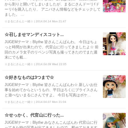
から割りと開いてしまいましたが、まるにさんドーリｲド
ーリｲを購入したり、 アニバさん情報などをチェックして
ました。 ...
☆まるにさんと一緒☆ | 2014.04.14 Mon 21:47
☆召しませマンディスコット...
JUGEMテーマ：Blythe 皆さんこんばんわ。 今日はちょ
っと時間が出来たので、代官山に行ってきましたよ☆ 前
回のカメラ女子のリベンジ写真も撮ってきたのでまた週
末にでも載...
☆まるにさんと一緒☆ | 2014.04.09 Wed 22:05
☆好きなものは3つまで☆
JUGEMテーマ：Blythe 皆さんこんばんわ☆ 新しいお仕
事を始めてからというもの、平日はろくにブライスさん
と遊べないまるにさんですよ。 今日も写真はボケ...
☆まるにさんと一緒☆ | 2014.04.07 Mon 21:04
☆せっかく、代官山に行った...
JUGEMテーマ：Blythe みなさんこんばんわ 代官山に行
ってきた時の写真が出てきましたので、載せておきます