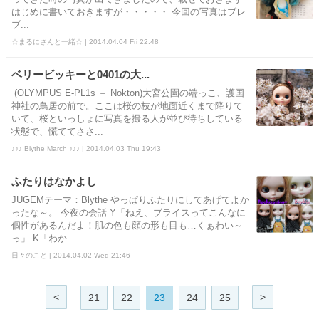
はじめに書いておきますが・・・・・ 今回の写真はブレ
ブ...
☆まるにさんと一緒☆ | 2014.04.04 Fri 22:48
ベリービッキーと0401の大...
(OLYMPUS E-PL1s ＋ Nokton)大宮公園の端っこ、護国
神社の鳥居の前で。ここは桜の枝が地面近くまで降りて
いて、桜といっしょに写真を撮る人が並び待ちしている
状態で、慌ててささ...
♪♪♪ Blythe March ♪♪♪ | 2014.04.03 Thu 19:43
ふたりはなかよし
JUGEMテーマ：Blythe やっぱりふたりにしてあげてよか
ったな～。 今夜の会話 Y「ねえ、ブライスってこんなに
個性があるんだよ！肌の色も顔の形も目も…くぁわい～
っ」 K「わか...
日々のこと | 2014.04.02 Wed 21:46
<
>
21
22
23
24
25