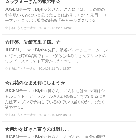
☆ラブミーさんの頭の中☆
JUGEMテーマ：Blythe 皆さん、こんにちは。 人の頭の
中を覗いてみたいと思ったことはありますか？ 先日、ロ
ーマン・コッポラ監督の映画「チャールズスワン3...
☆まるにさんと一緒☆ | 2014.03.12 Wed 14:50
☆拝啓、岩館真里子様。☆
JUGEMテーマ：Blythe 先日、渋谷パルコジェニームーン
に行った時の写真です☆ いがらしゆみこさんプリントの
ワンピースとっても可愛かったです。 ...
☆まるにさんと一緒☆ | 2014.03.11 Tue 12:57
☆お花のなまえ何にしよう☆
JUGEMテーマ：Blythe 皆さん、こんにちは☆ 今週はシ
ャルロット・デ・フルールさんの発売日ですね まるにさ
んはアマゾンで予約しているのでいつ届くのかまったく
謎です☆...
☆まるにさんと一緒☆ | 2014.03.10 Mon 05:31
★何かを好きと言うのは難し...
JUGEMテーマ：Blythe 皆さんこんばんわ。 自分の願望