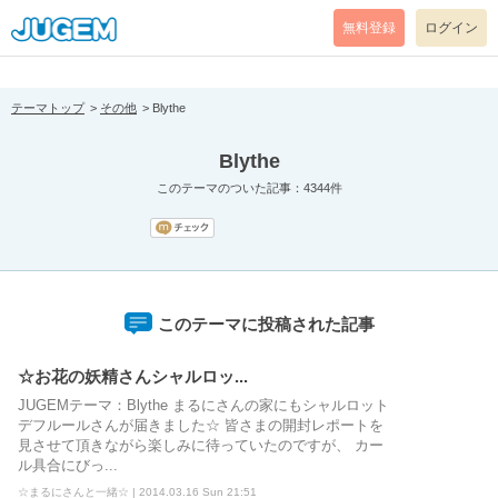
[pear_error: message="Success" code=0 mode=return level=notice
prefix="" info=""]
無料登録
ログイン
テーマトップ
その他
Blythe
Blythe
このテーマのついた記事：4344件
このテーマに投稿された記事
☆お花の妖精さんシャルロッ...
JUGEMテーマ：Blythe まるにさんの家にもシャルロット
デフルールさんが届きました☆ 皆さまの開封レポートを
見させて頂きながら楽しみに待っていたのですが、 カー
ル具合にびっ...
☆まるにさんと一緒☆ | 2014.03.16 Sun 21:51