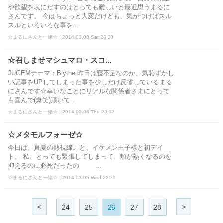
や欲望を表にだすのはとっても難しいと最近思うまるに
さんです。 今はちょっと大変だけども、気がつけばスル
スルといろいろな事を...
☆まるにさんと一緒☆ | 2014.03.08 Sat 23:30
☆召しませマシュマロ・スコ...
JUGEMテーマ：Blythe 昨日は寝不足なのか、気恥ずかし
い記事をUPしてしまった事を少しだけ反省しているまる
にさんです☆幸いなことにリアルな関係者さまにとって
も喜んで(爆笑)頂いて...
☆まるにさんと一緒☆ | 2014.03.06 Thu 23:12
☆メタモルフォーゼ☆
今日は、真夏の熱視線こと、イケメン王子様と初デイ
ト。 私、とっても緊張してしまって、頬が熱くなるのを
抑えるのに必死だったの ...
☆まるにさんと一緒☆ | 2014.03.05 Wed 22:25
<
>
24
25
26
27
28