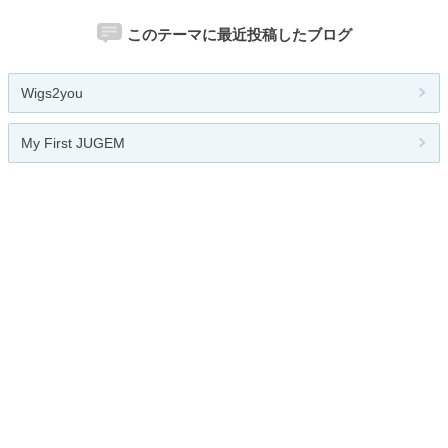
このテーマに最近投稿したブログ
Wigs2you
My First JUGEM
機織鳥 はたおりどり
流行速報
pas a pas
人気のテーマ
競馬
園芸