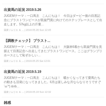
出資馬の近況 2019.5.26
JUGEMテーマ：一口馬主 こんにちは！ 今日はダービー後の目黒記
念にブラストワンピースが凱旋門賞に向けてのステップレースとして出
走します。57kg以上の斤量...
温泉ソムリエ ＆ ... | 2019.05.26 Sun 12:45
【調教チェック】 ブラスト...
JUGEMテーマ：一口馬主 こんにちは！ 大阪杯6着から凱旋門賞を見
据えて目黒記念へ出走してきたブラストワンピース。ここはグランプリ
ホースとして恥ずかしい...
温泉ソムリエ ＆ ... | 2019.05.25 Sat 12:01
出資馬の近況 2019.5.19
JUGEMテーマ：一口馬主 こんにちは！ 暖かくなってきて愛馬たち
の動きも活発になってきました。6月は楽しみな月ならなりそうです (*
´ω`*) &nb...
温泉ソムリエ ＆ ... | 2019.05.19 Sun 12:32
雑感