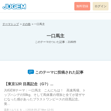
[pear_error: message="Success" code=0 mode=return level=notice
prefix="" info=""]
無料登録
ログイン
テーマトップ
その他
一口馬主
一口馬主
このテーマのついた記事：2180件
このテーマに投稿された記事
【東京12R 目黒記念（G?）...
JUGEMテーマ：一口馬主 こんにちは！ 高速馬場、ト
ップハンデの59kg、そして馬体重の増加と全てが逆ザヤ
になった感があったブラストワンピースの目黒記念。
覚...
温泉ソムリエ ＆ ... | 2019.05.27 Mon 12:01