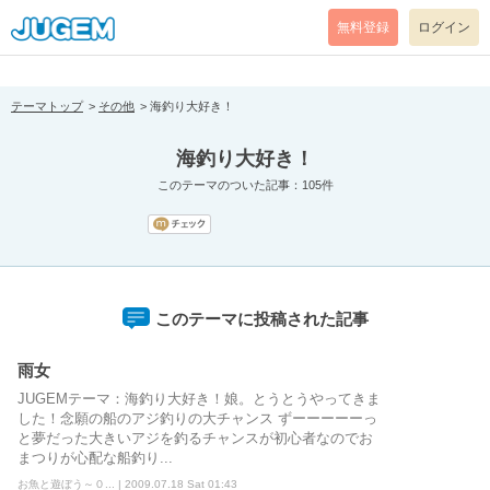
[pear_error: message="Success" code=0 mode=return level=notice
prefix="" info=""]
無料登録
ログイン
テーマトップ
その他
海釣り大好き！
海釣り大好き！
このテーマのついた記事：105件
このテーマに投稿された記事
雨女
JUGEMテーマ：海釣り大好き！娘。とうとうやってきま
した！念願の船のアジ釣りの大チャンス ずーーーーーっ
と夢だった大きいアジを釣るチャンスが初心者なのでお
まつりが心配な船釣り...
お魚と遊ぼう～０... | 2009.07.18 Sat 01:43