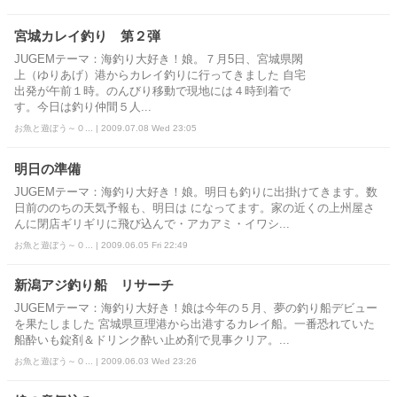
宮城カレイ釣り 第２弾
JUGEMテーマ：海釣り大好き！娘。７月5日、宮城県閖
上（ゆりあげ）港からカレイ釣りに行ってきました 自宅
出発が午前１時。のんびり移動で現地には４時到着で
す。今日は釣り仲間５人...
お魚と遊ぼう～０... | 2009.07.08 Wed 23:05
明日の準備
JUGEMテーマ：海釣り大好き！娘。明日も釣りに出掛けてきます。数
日前ののちの天気予報も、明日は になってます。家の近くの上州屋さ
んに閉店ギリギリに飛び込んで・アカアミ・イワシ...
お魚と遊ぼう～０... | 2009.06.05 Fri 22:49
新潟アジ釣り船 リサーチ
JUGEMテーマ：海釣り大好き！娘は今年の５月、夢の釣り船デビュー
を果たしました 宮城県亘理港から出港するカレイ船。一番恐れていた
船酔いも錠剤＆ドリンク酔い止め剤で見事クリア。...
お魚と遊ぼう～０... | 2009.06.03 Wed 23:26