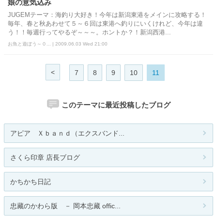
娘の意気込み
JUGEMテーマ：海釣り大好き！今年は新潟東港をメインに攻略する！
毎年、春と秋あわせて５～６回は東港へ釣りにいくけれど、今年は違
う！！毎週行ってやるぞ～～～。ホントか？！新潟西港...
お魚と遊ぼう～０... | 2009.06.03 Wed 21:00
<
7
8
9
10
11
このテーマに最近投稿したブログ
アピア Ｘｂａｎｄ（エクスバンド...
さくら印章 店長ブログ
かちかち日記
忠藏のかわら版 － 岡本忠藏 offic...