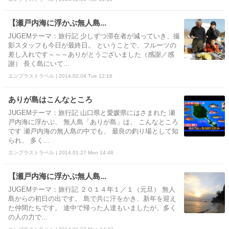
【瀬戸内海に浮かぶ無人島...
JUGEMテーマ：旅行記 少しずつ滞在者が減っていき、撮
影スタッフも今日が最終日。 ということで、フルーツの
差し入れです～～～ありがとうございました（感謝／感
謝） 長く島にいて...
エンプラストラベル | 2014.02.04 Tue 12:16
ありが島はこんなところ
JUGEMテーマ：旅行記 山口県と愛媛県にはさまれた 瀬
戸内海に浮かぶ、 無人島「ありが島」は、 こんなところ
です 瀬戸内海の無人島の中でも、 最良の釣り場として知
られ、 多く...
エンプラストラベル | 2014.01.27 Mon 14:46
【瀬戸内海に浮かぶ無人島...
JUGEMテーマ：旅行記 ２０１４年１／１（元旦） 無人
島からの初日の出です。 島で共に汗をかき、新年を迎え
た仲間たちです。 途中で帰った人達もいましたが、多く
の人の力で...