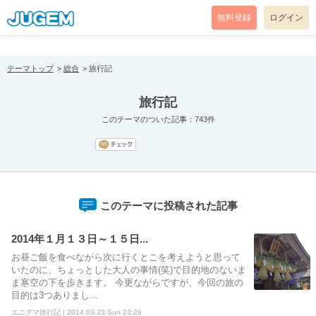
[pear_error: message="Success" code=0 mode=return level=notice
prefix="" info=""]
無料登録
ログイン
テーマトップ
総合
旅行記
旅行記
このテーマのついた記事：743件
このテーマに投稿された記事
2014年１月１３日～１５日...
お昼ご飯を食べながら次に行くとこを考えようと思って
いたのに、ちょっとした大人の事情(笑)で目的地のないま
ま寒空の下を歩きます。 今更ながらですが、今回の旅の
目的は3つありまし...
エニグマ旅行記 | 2014.03.23 Sun 23:29