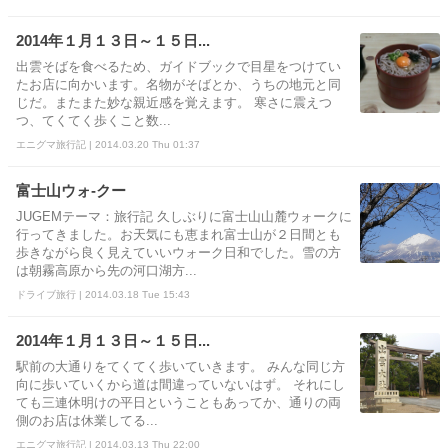
2014年１月１３日～１５日...
出雲そばを食べるため、ガイドブックで目星をつけてい
たお店に向かいます。名物がそばとか、うちの地元と同
じだ。またまた妙な親近感を覚えます。 寒さに震えつ
つ、てくてく歩くこと数...
エニグマ旅行記 | 2014.03.20 Thu 01:37
富士山ウォ-クー
JUGEMテーマ：旅行記 久しぶりに富士山山麓ウォークに
行ってきました。お天気にも恵まれ富士山が２日間とも
歩きながら良く見えていいウォーク日和でした。雪の方
は朝霧高原から先の河口湖方...
ドライブ旅行 | 2014.03.18 Tue 15:43
2014年１月１３日～１５日...
駅前の大通りをてくてく歩いていきます。 みんな同じ方
向に歩いていくから道は間違っていないはず。 それにし
ても三連休明けの平日ということもあってか、通りの両
側のお店は休業してる...
エニグマ旅行記 | 2014.03.13 Thu 22:00