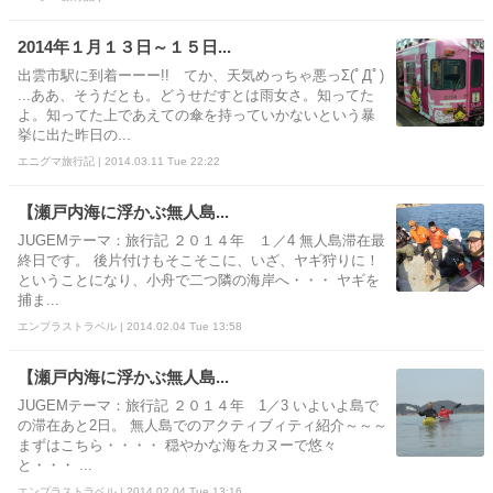
2014年１月１３日～１５日...
出雲市駅に到着ーーー!! てか、天気めっちゃ悪っΣ(ﾟДﾟ)
...ああ、そうだとも。どうせだすとは雨女さ。知ってた
よ。知ってた上であえての傘を持っていかないという暴
挙に出た昨日の...
エニグマ旅行記 | 2014.03.11 Tue 22:22
【瀬戸内海に浮かぶ無人島...
JUGEMテーマ：旅行記 ２０１４年 １／4 無人島滞在最
終日です。 後片付けもそこそこに、いざ、ヤギ狩りに！
ということになり、小舟で二つ隣の海岸へ・・・ ヤギを
捕ま...
エンプラストラベル | 2014.02.04 Tue 13:58
【瀬戸内海に浮かぶ無人島...
JUGEMテーマ：旅行記 ２０１４年 1／3 いよいよ島で
の滞在あと2日。 無人島でのアクティブィティ紹介～～～
まずはこちら・・・・ 穏やかな海をカヌーで悠々
と・・・ ...
エンプラストラベル | 2014.02.04 Tue 13:16