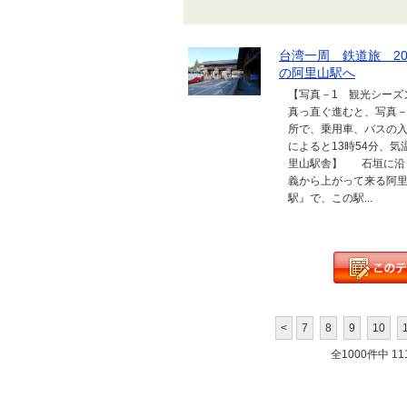
台湾一周 鉄道旅 2
の阿里山駅へ
【写真－1 観光シー
真っ直ぐ進むと、写真－
所で、乗用車、バスの
によると13時54分、
里山駅舎】 石垣に沿
義から上がって来る阿
駅』で、この駅...
<
7
8
9
10
全1000件中 111