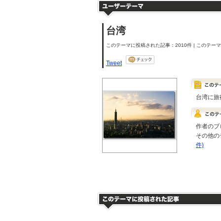
台湾
このテーマに投稿された記事：2010件 | このテーマの
Tweet
台湾に旅
作者のブ
その他の
件)