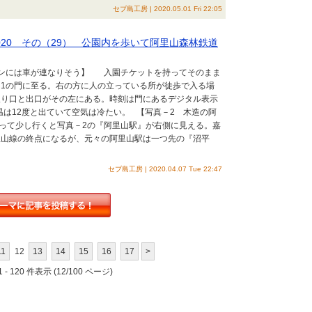
セブ島工房 | 2020.05.01 Fri 22:05
020 その（29） 公園内を歩いて阿里山森林鉄道
ズンには車が連なりそう】 入園チケットを持ってそのまま
1の門に至る。右の方に人の立っている所が徒歩で入る場
入り口と出口がその左にある。時刻は門にあるデジタル表示
気温は12度と出ていて空気は冷たい。 【写真－2 木造の阿
って少し行くと写真－2の『阿里山駅』が右側に見える。嘉
里山線の終点になるが、元々の阿里山駅は一つ先の『沼平
セブ島工房 | 2020.04.07 Tue 22:47
11
12
13
14
15
16
17
>
 - 120 件表示 (12/100 ページ)