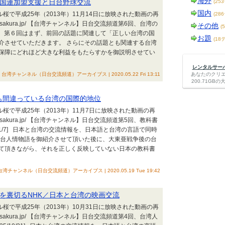
海外
台湾の国連加盟支援と日台野球交流
(25
国内
ル桜で平成25年（2013年）11月14日に放映された動画の再
(28
ch-sakura.jp/ 【台湾チャンネル】日台交流頻道第6回、台湾の
その他
(
/14] 第６回はまず、前回の話題に関連して「正しい台湾の国
お題
(18
介させていただきます。 さらにその話題とも関連する台湾
保障にどれほど大きな利益をもたらすかを御説明させてい
レンタルサーバー
台湾チャンネル（日台交流頻道）アーカイブス | 2020.05.22 Fri 13:11
あなたのクリ
200.71G
教科書も間違っている台湾の国際的地位
ル桜で平成25年（2013年）11月7日に放映された動画の再
ch-sakura.jp/ 【台湾チャンネル】日台交流頻道第5回、教科書
11/7] 日本と台湾の交流情報を、日本語と台湾の言語で同時
日台人情物語を御紹介させて頂いた後に、大東亜戦争後の台
て頂きながら、それを正しく反映していない日本の教科書
台湾チャンネル（日台交流頻道）アーカイブス | 2020.05.19 Tue 19:42
台湾人を裏切るNHK／日本と台湾の映画交流
ル桜で平成25年（2013年）10月31日に放映された動画の再
ch-sakura.jp/ 【台湾チャンネル】日台交流頻道第4回、台湾人