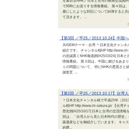
を裏切るNHK／日本と台湾の映画交流[桜H2
で同時にお送りする情報番組。 第４回は
鹿にしたような対応について糾弾すると共
て頂きます。 ...
【第3回 ／平25／2013.10.24】中
JUGEMテーマ：台湾 ＊日本文化チャンネ
紹介です。 チャンネル桜HP http://www.
の忠誠貫くNHK報道[桜H25/10/24]
情報番組。 第３回は、中国に媚びるあま
ミの問題について、 特にNHKの悪質さと
謝恵芝 ...
【第2回 ／平25／2013.10.17】
＊日本文化チャンネル桜で平成25年（201
ル桜HP http://www.ch-sakura.
歴史[桜H25/10/17] 日本と台湾の交
回は、「台湾人から見た日本時代の歴史」
築遺産などを御紹介していきます。 キャ
的歷...