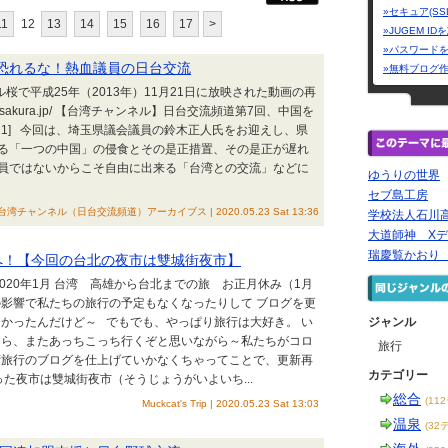
»セキュア(SS
11
12
13
14
15
16
17
>
»JUGEM I
»パスワード
中国を恐れるな！熱血議員の日台交流
»無料ブログ
ル桜で平成25年（2013年）11月21日に放映された動画の再
ch-sakura.jp/ 【台湾チャンネル】日台交流頻道第7回、中国を
1/21] 今回は、埼玉県議会議員の鈴木正人氏をお迎えし、県
る「一つの中国」の侵食とその是正措置、その是正が遅れ
員ではないからこそ自由に出来る「台湾との交流」などに
ゆうりの世界
セブ島工房
台湾チャンネル（日台交流頻道）アーカイブス | 2020.05.23 Sat 13:36
学校法人石川
大道師神 Xデ
瑞慶覧かおり
湾へ！【今回の台北の夜市は雙城街夜市】
2020年1月 台湾 高雄から台北までの旅 お正月休み（1月
ナの影響で私たちの旅行の予定もなくなったりして ブログを更
かったんだけど～ でもでも、やっぱり旅行は大好き。 い
ジャンル
たら、またあっちこっち行くぞと思いながら～私たちがコロ
旅行
湾旅行のブログを仕上げていかなくちゃってことで、更新再
カテゴリー
た夜市は雙城街夜市（そうじょうがいよいち...
総合
(11
Muckcat's Trip | 2020.05.23 Sat 13:03
温泉
(32