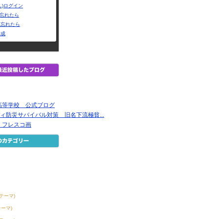
L)ログイン
Dを忘れたら
を忘れたら
作成
高等学校 公式ブログ
ィ防災サバイバル対策 旧名下流極貧...
 フレスコ画
2テーマ)
テーマ)