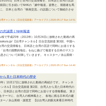
5/10/31] 日本と台湾の交流情報を、日本語と台湾の言語
、前回に引き続いてNHKの「媚中報道」姿勢と、視聴者を馬
に、 日本と台湾の「映画交流」の話題について御紹介させ
台湾チャンネル（日台交流頻道）アーカイブス | 2020.05.17 Sun 14:51
国への忠誠貫くNHK報道
ル桜で平成25年（2013年）10月24日に放映された動画の再
ch-sakura.jp/ 【台湾チャンネル】日台交流頻道 第3回、中国へ
 日本と台湾の交流情報を、日本語と台湾の言語で同時にお送りする
り「台湾の国際的地位」をねじ曲げて報道する日本のマスコ
姑息さについて糾弾していきます。 キャスター／永山英樹・
台湾チャンネル（日台交流頻道）アーカイブス | 2020.05.17 Sun 14:40
台湾人から見た日本時代の歴史
3年）10月17日に放映された動画の再紹介です。 チャンネ
jp/ 【台湾チャンネル】日台交流頻道 第2回、台湾人から見た日本時代の
流情報を、日本語と台湾の言語で同時にお送りする情報番組。 第２
をテーマに、台湾人の精神風土と、 各地に残る日本式の建
スター／永山英樹・謝恵芝 【以台灣人的眼光來看日本時代