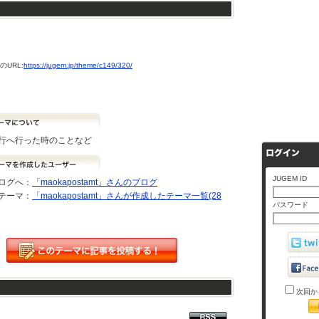
URL:
https://jugem.jp/theme/c149/320/
行へ行った時のことなど
JUGEM ID
ログへ：
「maokapostamt」さんのブログ
テーマ：
「maokapostamt」さんが作成したテーマ一覧(28
パスワード
次回か