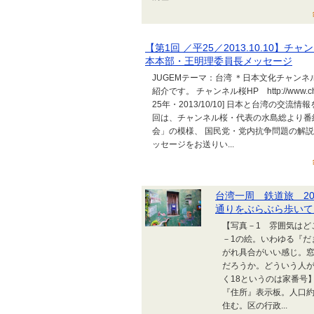
【第1回 ／平25／2013.10.10
本本部・王明理委員長メッセージ
JUGEMテーマ：台湾 ＊日本文化チャンネ
紹介です。 チャンネル桜HP http://www.c
25年・2013/10/10] 日本と台湾の
回は、チャンネル桜・代表の水島総より番
会」の模様、 国民党・党内抗争問題の解
ッセージをお送りい...
台湾一周 鉄道旅 20
通りをぶらぶら歩いて
【写真－1 雰囲気は
－1の絵。いわゆる『だ
がれ具合がいい感じ。
だろうか。どういう人が
く18というのは家番号
『住所』表示板。人口約
住む。区の行政...