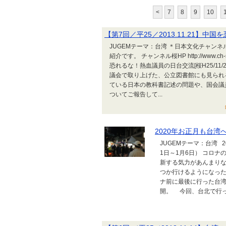
<
7
8
9
10
【第7回／平25／2013.11.21】
JUGEMテーマ：台湾 ＊日本文化チャンネ
紹介です。 チャンネル桜HP http://www.
恐れるな！熱血議員の日台交流[桜H25/1
議会で取り上げた、公立図書館にも見られ
ている日本の教科書記述の問題や、国会議
ついてご報告して...
2020年お正月も台
JUGEMテーマ：台湾 
1日～1月6日） コロ
新する気力があんまりな
つか行けるようになっ
ナ前に最後に行った台
開。 今回、台北で行っ