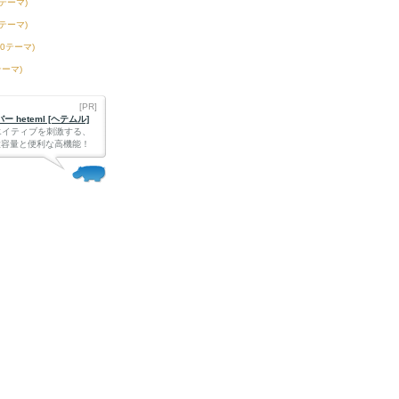
3テーマ)
6テーマ)
50テーマ)
テーマ)
[PR]
 heteml [ヘテムル]
エイティブを刺激する、
Bの大容量と便利な高機能！