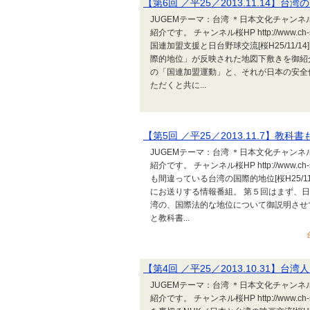
【第6回 ／平25／2013.11.14】
JUGEMテーマ：台湾 ＊日本文化チャンネ
紹介です。 チャンネル桜HP http://www.
国連加盟支援と日台野球交流[桜H25/11
際的地位」が反映された地図下敷きを御紹
の「国連加盟運動」と、それが日本の安全
ただくと共に...
【第5回 ／平25／2013.11.7】
JUGEMテーマ：台湾 ＊日本文化チャンネ
紹介です。 チャンネル桜HP http://www.
も間違っている台湾の国際的地位[桜H25/
にお送りする情報番組。 第５回はまず、
湾の、国際法的な地位について御説明させ
と教科書...
【第4回 ／平25／2013.10.31】
JUGEMテーマ：台湾 ＊日本文化チャンネ
紹介です。 チャンネル桜HP http://www.