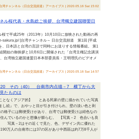
台湾チャンネル（日台交流頻道）アーカイブス | 2020.05.16 Sat 15:02
】チャンネル桜代表・水島総ご挨拶、台湾獨立建国聯盟日
ル桜で平成25年（2013年）10月10日に放映された動画の再
h-sakura.jp/ [台湾チャンネル～ 日台交流頻道 第1回 [平成
交流情報を、日本語と台湾の言語で同時にお送りする情報番組。 第1
組開始の御挨拶と10月6日に開催された「台湾主権記念講演
説、台湾独立建国連盟日本本部委員長・王明理氏のビデオメ
台湾チャンネル（日台交流頻道）アーカイブス | 2020.05.16 Sat 14:57
20 その（40） 台南市内点描－7 横丁から大
見たものは
どことなくアジア的】 とある民家の壁に描かれていた写真
まし絵』で、おやッと目が引き付けられ、壁の淡い色と剥
窓の格子には郵便受けがあり、台湾では郵便受けは紺色なの
住んでいるのかと想像が膨らむ。 【写真－2 色合いも良
】 写真－2はその近くで見た、色、デザイン共に優れた
190万人の台南市には37の区があり中西區は約7万8千人が