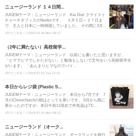
ニュージーランド １４日間...
JUGEMテーマ：ニュージーランド Kia Ora! クライスト
チャーチオフィスのNorikoです。 ３月５日～２７日ま
で、主人と日本に一時帰国していました。 その間に3月...
JTCでござる！ | 2020.03.30 Mon 09:17
（2年に満たない）高校留学...
JUGEMテーマ：ニュージーランド 以前にも書いたと思いますが、
「ヒマでヒマでしかたがない」と勉強もしないで文句をいう高校留学生
がいます。 「あんまりヒマなのでバイ...
JTCでござる！ | 2019.07.02 Tue 12:22
本日からレジ袋 (Plastic S...
JUGEMテーマ：ニュージーランド 本日から7月です 7
月のChristchurchの朝はとっても寒いです。 6月から既に
寒かったのですが、本日午前11現在で外気温は7℃...
JTCでござる！ | 2019.07.01 Mon 09:13
ニュージーランド（オーク...
JUGEMテーマ：ニュージーランド オークランドを旅行