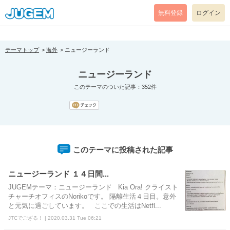
[pear_error: message="Success" code=0 mode=return level=notice
prefix="" info=""]
無料登録
ログイン
テーマトップ
海外
ニュージーランド
ニュージーランド
このテーマのついた記事：352件
このテーマに投稿された記事
ニュージーランド １４日間...
JUGEMテーマ：ニュージーランド Kia Ora! クライスト
チャーチオフィスのNorikoです。 隔離生活４日目。意外
と元気に過ごしています。 ここでの生活はNetfl...
JTCでござる！ | 2020.03.31 Tue 06:21