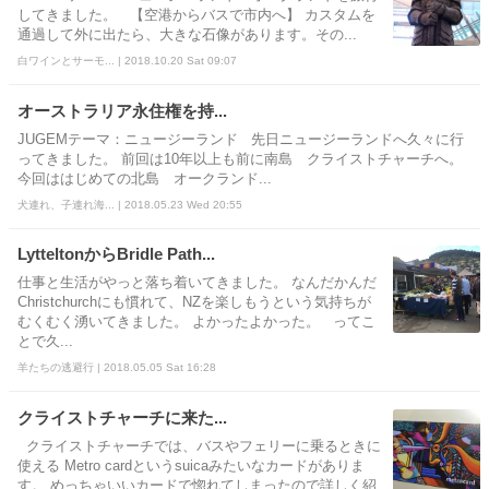
してきました。 【空港からバスで市内へ】 カスタムを
通過して外に出たら、大きな石像があります。その...
白ワインとサーモ... | 2018.10.20 Sat 09:07
オーストラリア永住権を持...
JUGEMテーマ：ニュージーランド 先日ニュージーランドへ久々に行
ってきました。 前回は10年以上も前に南島 クライストチャーチへ。
今回ははじめての北島 オークランド...
犬連れ、子連れ海... | 2018.05.23 Wed 20:55
LytteltonからBridle Path...
仕事と生活がやっと落ち着いてきました。 なんだかんだ
Christchurchにも慣れて、NZを楽しもうという気持ちが
むくむく湧いてきました。 よかったよかった。 ってこ
とで久...
羊たちの逃避行 | 2018.05.05 Sat 16:28
クライストチャーチに来た...
クライストチャーチでは、バスやフェリーに乗るときに
使える Metro cardというsuicaみたいなカードがありま
す。 めっちゃいいカードで惚れてしまったので詳しく紹