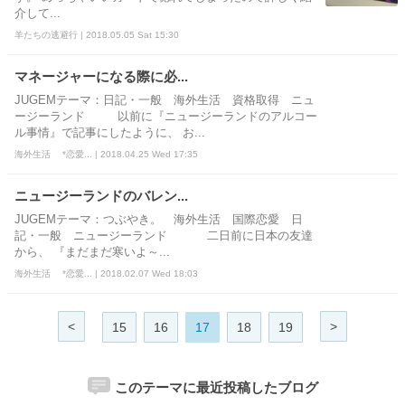
介して...
羊たちの逃避行 | 2018.05.05 Sat 15:30
マネージャーになる際に必...
JUGEMテーマ：日記・一般 海外生活 資格取得 ニュ
ージーランド 以前に『ニュージーランドのアルコー
ル事情』で記事にしたように、 お...
海外生活 *恋愛... | 2018.04.25 Wed 17:35
ニュージーランドのバレン...
JUGEMテーマ：つぶやき。 海外生活 国際恋愛 日
記・一般 ニュージーランド 二日前に日本の友達
から、 『まだまだ寒いよ～...
海外生活 *恋愛... | 2018.02.07 Wed 18:03
<
>
15
16
17
18
19
このテーマに最近投稿したブログ