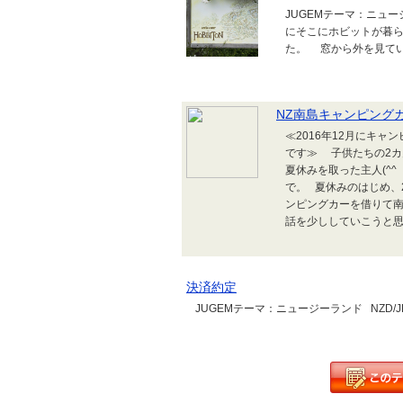
JUGEMテーマ：ニュ
にそこにホビットが暮
た。 窓から外を見て
NZ南島キャンピング
≪2016年12月にキ
です≫ 子供たちの2カ
夏休みを取った主人(^
で。 夏休みのはじめ、
ンピングカーを借りて
話を少ししていこうと思い
決済約定
JUGEMテーマ：ニュージーランド NZD/JPY @74.