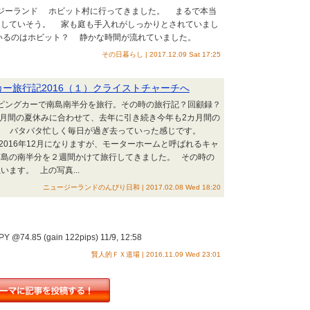
ージーランド ホビット村に行ってきました。 まるで本当
らしていそう。 家も庭も手入れがしっかりとされていまし
いるのはホビット？ 静かな時間が流れていました。
その日暮らし | 2017.12.09 Sat 17:25
カー旅行記2016（１）クライストチャーチへ
ャンピングカーで南島南半分を旅行。その時の旅行記？回顧録？
月間の夏休みに合わせて、去年に引き続き今年も2カ月間の
^ゞ バタバタ忙しく毎日が過ぎ去っていった感じです。
2016年12月になりますが、モーターホームと呼ばれるキャ
南島の南半分を２週間かけて旅行してきました。 その時の
ます。 上の写真...
ニュージーランドのんびり日和 | 2017.02.08 Wed 18:20
85 (gain 122pips) 11/9, 12:58
賢人的ＦＸ道場 | 2016.11.09 Wed 23:01