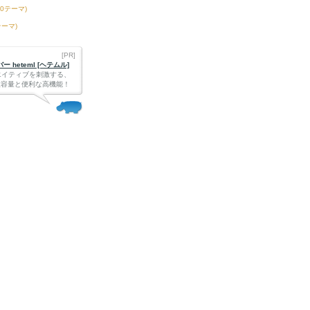
50テーマ)
テーマ)
[PR]
 heteml [ヘテムル]
エイティブを刺激する、
Bの大容量と便利な高機能！