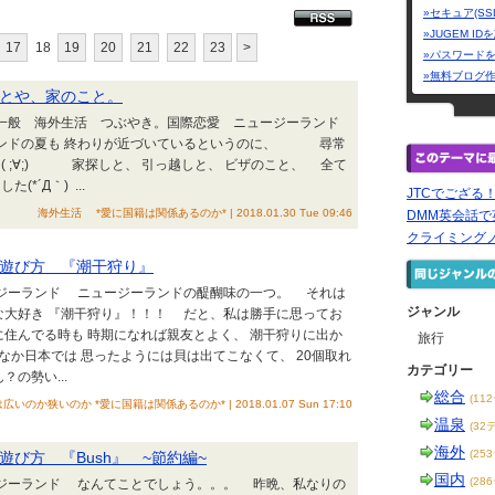
»セキュア(SS
»JUGEM I
17
18
19
20
21
22
23
>
»パスワード
»無料ブログ
とや、家のこと。
・一般 海外生活 つぶやき。国際恋愛 ニュージーランド
ドの夏も 終わりが近づいているというのに、 尋常
( ;∀;) 家探しと、 引っ越しと、 ビザのこと、 全て
*´Д｀) ...
JTCでござる
海外生活 *愛に国籍は関係あるのか* | 2018.01.30 Tue 09:46
DMM英会話
クライミング
遊び方 『潮干狩り』
ージーランド ニュージーランドの醍醐味の一つ。 それは
ジャンル
な大好き 『潮干狩り』！！！ だと、私は勝手に思ってお
住んでる時も 時期になれば親友とよく、 潮干狩りに出か
旅行
なか日本では 思ったようには貝は出てこなくて、 20個取れ
カテゴリー
？の勢い...
総合
(11
広いのか狭いのか *愛に国籍は関係あるのか* | 2018.01.07 Sun 17:10
温泉
(32
海外
(25
び方 『Bush』 ~節約編~
国内
(28
ージーランド なんてことでしょう。。。 昨晩、私なりの