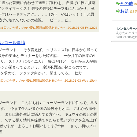
に選んだ音楽に合わせて適当に踊る)を、 自慢げに彼に披露
その他
(
クライマックス！ 最後の最後にテーブルにぶつかり、 落
お題
(18
付けハードディスク。。。。( ;∀;) やばいっ！！！と思
繋げて壊れてないかの確認。 ピーッ…ピ...
は広いのか狭いのか *愛に国籍は関係あるのか* | 2018.01.05 Fri 12:28
レンタルサーバー
あなたのクリ
200.71G
ルコール事情
ージーランド そう言えば、 クリスマス前に日本から帰って
出身の友達と ディナーをした時の話。 一か月半の日本の生
り、 久しぶりに会う二人♪ 毎回だけど、 なぜか三人が揃
ランが閉まってるという、 摩訶不思議が起こるのです。
求めて、 テクテク向かい、 閉まってる。 仕方...
いのか狭いのか *愛に国籍は関係あるのか* | 2018.01.03 Wed 15:44
ージーランド こんにちは♪ ニュージーランドに住んで、早３
す。 今まで住んだ５か国の経験をもとに、 これから海外
、 または海外生活に悩んでる方々へ、 キュウイの彼との国
、 できる限り情報を提供できたらと思いブログを立ち上げ
者ですが、よろしくお願いします(*^^)v さて、初のブロ
..