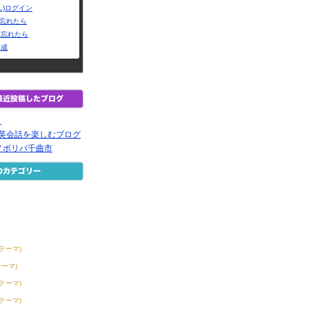
L)ログイン
Dを忘れたら
を忘れたら
作成
！
で英会話を楽しむブログ
ノボリバ千曲市
2テーマ)
テーマ)
3テーマ)
6テーマ)