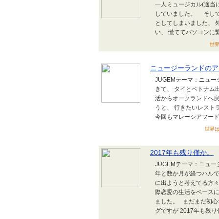
一人ミュージカル(適当
していました。 そして
としてしまいました、 外
い、 慌ててパソコンに
世界
ニュージーランドのア
JUGEMテーマ：ニュ
きて、 タイとベトナム
活からオークランドへ戻
うと、 行きたいレスト
今回もマレーシアフードを
世界は広
2017年も残り僅か。
JUGEMテーマ：ニュ
年と数か月が経つハルで
に出ようと考えてる方々
際恋愛の生活をベースに
ました。 まだまだ初心
グですが 2017年も残り僅.