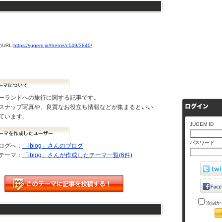
URL:
https://jugem.jp/theme/c149/3840/
ーランドへの旅行に関する記事です。
スナップ写真や、良質なお役立ち情報などが集まるといい
ています。
JUGEM ID
パスワード
ログへ：
「iblog」さんのブログ
テーマ：
「iblog」さんが作成したテーマ一覧(6件)
次回か