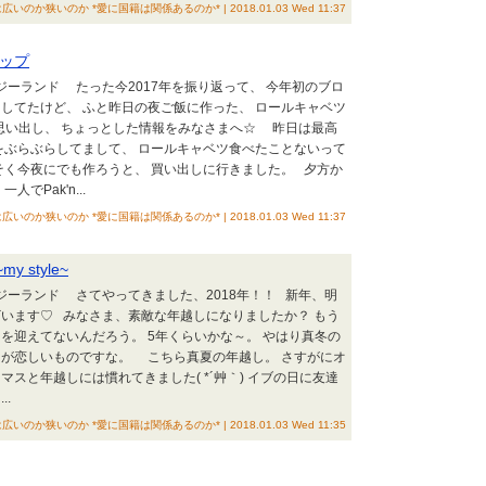
広いのか狭いのか *愛に国籍は関係あるのか* | 2018.01.03 Wed 11:37
ップ
ージーランド たった今2017年を振り返って、 今年初のブロ
してたけど、 ふと昨日の夜ご飯に作った、 ロールキャベツ
思い出し、 ちょっとした情報をみなさまへ☆ 昨日は最高
をぶらぶらしてまして、 ロールキャベツ食べたことないって
そく今夜にでも作ろうと、 買い出しに行きました。 夕方か
でPak'n...
広いのか狭いのか *愛に国籍は関係あるのか* | 2018.01.03 Wed 11:37
my style~
ージーランド さてやってきました、2018年！！ 新年、明
います♡ みなさま、素敵な年越しになりましたか？ もう
を迎えてないんだろう。 5年くらいかな～。 やはり真冬の
が恋しいものですな。 こちら真夏の年越し。 さすがにオ
スと年越しには慣れてきました( *´艸｀) イブの日に友達
.
広いのか狭いのか *愛に国籍は関係あるのか* | 2018.01.03 Wed 11:35