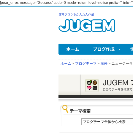
[pear_error: message="Success" code=0 mode=return level=notice prefix="" info=""
無料ブログをかんたん作成
ホーム
>
ブログテーマ
>
海外
>
ニュージーラ