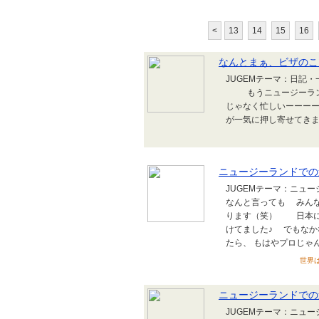
<
13
14
15
16
なんとまぁ、ビザのこ
JUGEMテーマ：日記
もうニュージーラン
じゃなく忙しいーーーー
が一気に押し寄せてきました(
ニュージーランドでの
JUGEMテーマ：ニュ
なんと言っても みん
ります（笑） 日本に
けてました♪ でもなか
たら、 もはやプロじゃん
世界は
ニュージーランドでの遊
JUGEMテーマ：ニュ