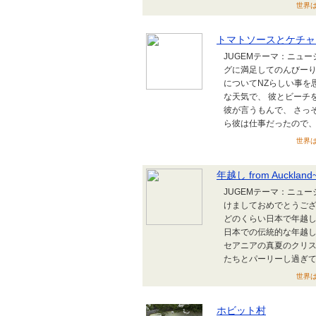
世界は
トマトソースとケチャ
JUGEMテーマ：ニュ
グに満足してのんびーり
についてNZらしい事を
な天気で、 彼とビーチ
彼が言うもんで、 さっ
ら彼は仕事だったので、 一人
世界は
年越し from Auckland~
JUGEMテーマ：ニュ
けましておめでとうござ
どのくらい日本で年越し
日本での伝統的な年越し
セアニアの真夏のクリスマ
たちとパーリーし過ぎて..
世界は
ホビット村