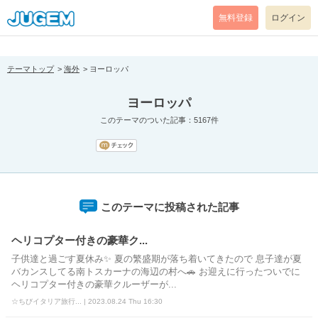
[pear_error: message="Success" code=0 mode=return level=notice
prefix="" info=""]
無料登録
ログイン
テーマトップ
海外
ヨーロッパ
ヨーロッパ
このテーマのついた記事：5167件
このテーマに投稿された記事
ヘリコプター付きの豪華ク...
子供達と過ごす夏休み✨ 夏の繁盛期が落ち着いてきたので 息子達が夏
バカンスしてる南トスカーナの海辺の村へ🚗 お迎えに行ったついでに
ヘリコプター付きの豪華クルーザーが...
☆ちびイタリア旅行... | 2023.08.24 Thu 16:30