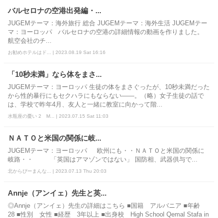
バルセロナの空港出発編・...
JUGEMテーマ：海外旅行 総合 JUGEMテーマ：海外生活 JUGEMテー
マ：ヨーロッパ バルセロナの空港の詳細情報の動画を作りました。
航空会社のチ...
お勧めホテルはド... | 2023.08.19 Sat 16:16
「10秒未満」なら体をまさ...
JUGEMテーマ：ヨーロッパ 生徒の体をまさぐったが、10秒未満だった
から性的暴行にもセクハラにもならない――。（略）女子生徒の話で
は、学校で昨年4月、友人と一緒に教室に向かって階...
水瓶座の憂い 2 M... | 2023.07.15 Sat 11:03
ＮＡＴＯと米国の関係に岐...
JUGEMテーマ：ヨーロッパ 欧州にも・・ＮＡＴＯと米国の関係に
岐路・・ 「英国はアマゾンではない」 国防相、武器供与で...
北からぴーまんな... | 2023.07.13 Thu 20:03
Annje（アンイェ）先生と英...
◎Annje（アンイェ）先生の詳細はこちら ■国籍 アルバニア ■年齢
28 ■性別 女性 ■経歴 3年以上 ■出身校 High School Qemal Stafa in