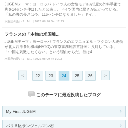
JUGEMテーマ：ヨーロッパ ドイツ人の女性モデルが2度の外科手術で
脚を14センチ伸ばしたと公表し、ドイツ国内に驚きが広がっている。
「私の脚の長さは今、116センチになりました」ドイ...
水瓶座の憂い 2 M... | 2023.06.10 Sat 12:25
フランスの「本物の米国離...
JUGEMテーマ：ヨーロッパ フランスのエマニュエル・マクロン大統領
が北大西洋条約機構(NATO)の東京事務所設置計画に反対している。
「中国を刺激したくない」という理由からだ。彼は4...
水瓶座の憂い 2 M... | 2023.06.09 Fri 10:15
<
>
22
23
24
25
26
このテーマに最近投稿したブログ
My First JUGEM
パリ６区サンジェルマン村