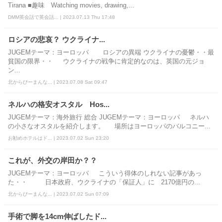
Tirana ■趣味 Watching movies, drawing,...
DMM英会話で英会話... | 2023.07.13 Thu 17:48
ロシアの悲哀？ ウクライナ...
JUGEMテーマ：ヨーロッパ ロシアの異端 ウクライナの憂鬱・・最
貧国の限界・・ ウクライナの戦争に肯定的なのは、英国の元ジョ
ン...
北からぴーまんな... | 2023.07.08 Sat 09:47
ネルハの格安オスタル Hos...
JUGEMテーマ：海外旅行 総合 JUGEMテーマ：ヨーロッパ ネルハ
の小さなオスタルを紹介します。 場所はヨーロッパのバルコニー...
お勧めホテルはド... | 2023.07.02 Sun 23:20
これが、外交の岸田か？？
JUGEMテーマ：ヨーロッパ こういう得体のしれない記事があっ
た・・ 日本政府、ウクライナの「保証人」に 2170億円の...
北からぴーまんな... | 2023.07.02 Sun 07:09
手術で脚を14cm伸ばしたド...