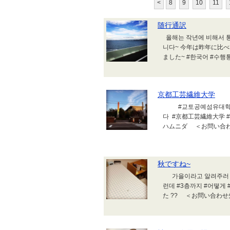
<
8
9
10
11
随行通訳
올해는 작년에 비해서 
니다~ 今年は昨年に比
ました~ #한국어 #수행통
京都工芸繊維大学
#교토공예섬유대학 #한남
다 #京都工芸繊維大学 #
ハムニダ ＜お問い合わせ先
秋ですね~
가을이라고 알려주러 오셨
런데 #3층까지 #어떻게
た ?? ＜お問い合わせ先＞