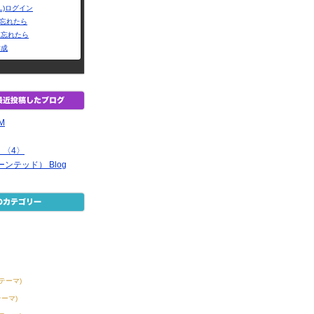
L)ログイン
Dを忘れたら
を忘れたら
作成
EM
 〈4〉
ーンテッド） Blog
2テーマ)
テーマ)