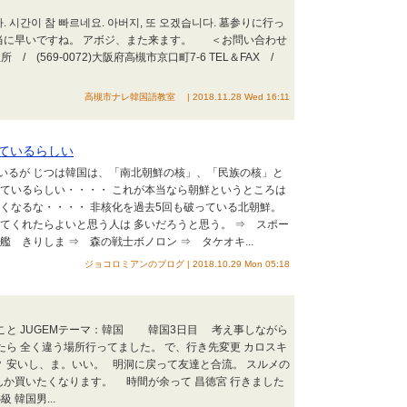
시간이 참 빠르네요. 아버지, 또 오겠습니다. 墓参りに行っ
当に早いですね。 アボジ、また来ます。 ＜お問い合わせ
/ (569-0072)大阪府高槻市京口町7-6 TEL＆FAX /
高槻市ナレ韓国語教室 | 2018.11.28 Wed 16:11
ているらしい
いるが じつは韓国は、「南北朝鮮の核」、「民族の核」と
せているらしい・・・・ これが本当なら朝鮮というところは
くなるな・・・・ 非核化を過去5回も破っている北朝鮮。
てくれたらよいと思う人は 多いだろうと思う。 ⇒ スポー
 きりしま ⇒ 森の戦士ボノロン ⇒ タケオキ...
ジョコロミアンのブログ | 2018.10.29 Mon 05:18
のこと JUGEMテーマ：韓国 韓国3日目 考え事しながら
たら 全く違う場所行ってました。 で、行き先変更 カロスキ
？ 安いし、ま。いい。 明洞に戻って友達と合流。 スルメの
んか買いたくなります。 時間が余って 昌徳宮 行きました
 韓国男...