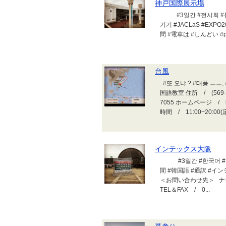
神戸国際展示場
#3일간 #전시회 #통역
기기 #JACLaS #EXP
間 #電車は #しんどい #p
台風
#또 오냐 ? #태풍 ㅡ
国語教室 住所 / (569-
7055 ホームページ / http:
時間 / 11:00~20
インテックス大阪
#3일간 #한국어 #통역
間 #韓国語 #通訳 #イ
＜お問い合わせ先＞ ナレ韓
TEL＆FAX / 0...