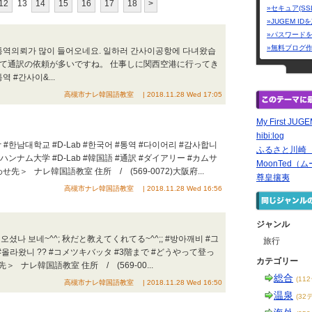
12
13
14
15
16
17
18
>
»セキュア(SS
»JUGEM I
»パスワード
»無料ブログ
통역의뢰가 많이 들어오네요. 일하러 간사이공항에 다녀왔습
べて通訳の依頼が多いですね。 仕事しに関西空港に行ってき
역 #간사이&...
高槻市ナレ韓国語教室 | 2018.11.28 Wed 17:05
My First JUG
hibi:log
대학교 #D-Lab #한국어 #통역 #다이어리 #감사합니
ふるさと川崎
ハンナム大学 #D-Lab #韓国語 #通訳 #ダイアリー #カムサ
MoonTed（ム
＞ ナレ韓国語教室 住所 / (569-0072)大阪府...
尊皇攘夷
高槻市ナレ韓国語教室 | 2018.11.28 Wed 16:56
ジャンル
나 보네~^^; 秋だと教えてくれてる~^^;; #방아깨비 #그
旅行
 #올라왔니 ?? #コメツキバッタ #3階まで #どうやって登っ
カテゴリー
 ナレ韓国語教室 住所 / (569-00...
総合
(11
高槻市ナレ韓国語教室 | 2018.11.28 Wed 16:50
温泉
(32