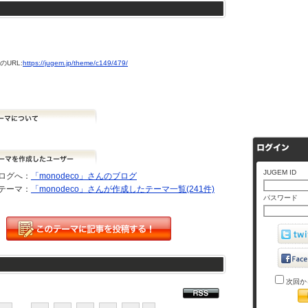
URL:
https://jugem.jp/theme/c149/479/
JUGEM ID
ログへ：
「monodeco」さんのブログ
テーマ：
「monodeco」さんが作成したテーマ一覧(241件)
パスワード
次回か