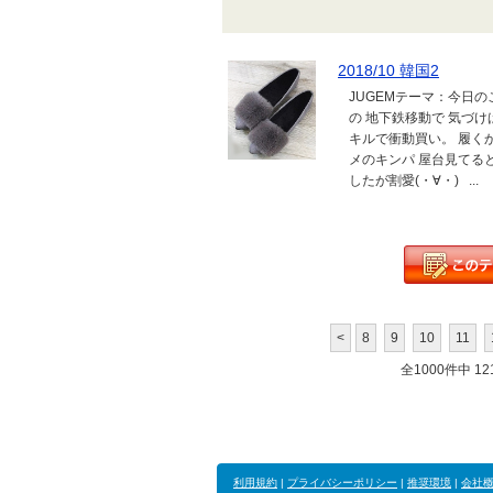
2018/10 韓国2
JUGEMテーマ：今日
の 地下鉄移動で 気づけば
キルで衝動買い。 履く
メのキンパ 屋台見てる
したが割愛(・∀・) ...
<
8
9
10
11
全1000件中 121
利用規約
|
プライバシーポリシー
|
推奨環境
|
会社