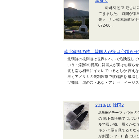
墓参り
아버지 뵙고 왔습니다. 
てきました。 時間が本
先＞ ナレ韓国語教室 住所 
072-60...
南北朝鮮の核 韓国人が実は心躍らせ
北朝鮮の核問題は世界レベルで危険視して
いう 北朝鮮の提案に韓国人が実は心躍ら
北も南も相当にイカレているとしか 言えな
早くアメリカの先制攻撃で核施設を 破壊し
ツ知識 虎の穴・あな・アナ ⇒ イージス艦
2018/10 韓国2
JUGEMテーマ：今日
の 地下鉄移動で 気づい
ルで買い物。 履くかな
キンパ 屋台見てるとな
が割愛(・∀・) 夜はBTS級