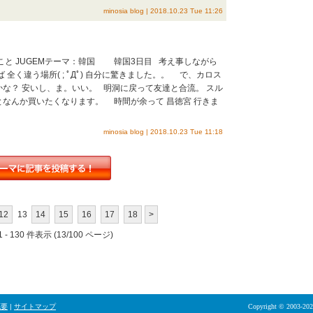
minosia blog | 2018.10.23 Tue 11:26
のこと JUGEMテーマ：韓国 韓国3日目 考え事しながら
 全く違う場所( ; ﾟДﾟ) 自分に驚きました。。 で、カロス
かな？ 安いし、ま。いい。 明洞に戻って友達と合流。 スル
となんか買いたくなります。 時間が余って 昌徳宮 行きま
minosia blog | 2018.10.23 Tue 11:18
12
13
14
15
16
17
18
>
 - 130 件表示 (13/100 ページ)
概要
|
サイトマップ
Copyright © 2003-