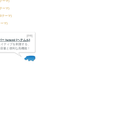
3テーマ)
6テーマ)
50テーマ)
テーマ)
[PR]
 heteml [ヘテムル]
エイティブを刺激する、
Bの大容量と便利な高機能！