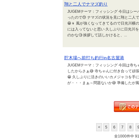
翔と二人でナマズ釣り
JUGEMテーマ：フィッシング 今日はシ
ったので😓 ナマズの状況を見に翔と二人で
😁👦 風が強くなってきてるので日光川横
には入ってないと思い 久しぶりに日光川を
のかな🧐 挨拶して話しかけると、...
貯木場へ前打ち釣行in名古屋港
JUGEMテーマ：フィッシング 今回は寺ち
したからさぁ😅 寺ちゃんに付き合って頑張
😁 久しぶりに活きのいいカメジャコを手に出
が・・・まぁ～問題ないか😅 準備したが風が
<
5
6
7
8
全1000件中 91 