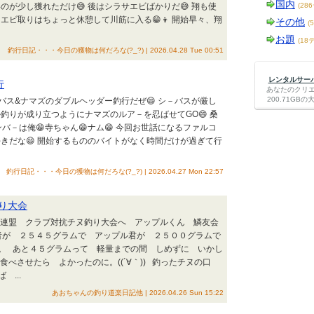
国内
のが少し獲れただけ😅 後はシラサエビばかりだ😅 翔も使
(28
エビ取りはちょっと休憩して川筋に入る😁👦 開始早々、翔
その他
(
お題
(18
釣行日記・・・今日の獲物は何だろな(?_?) | 2026.04.28 Tue 00:51
レンタルサーバー
行
あなたのクリ
200.71G
－バス&ナマズのダブルヘッダー釣行だぜ😄 シ－バスが厳し
か釣りが成り立つようにナマズのルア－を忍ばせてGO😄 桑
ンバ－は俺😁寺ちゃん😁ナム😁 今回お世話になるファルコ
好きだな😄 開始するもののバイトがなく時間だけが過ぎて行
釣行日記・・・今日の獲物は何だろな(?_?) | 2026.04.27 Mon 22:57
り大会
釣り連盟 クラブ対抗チヌ釣り大会へ アップルくん 鱗友会
者が ２５４５グラムで アップル君が ２５００グラムで
。 あと４５グラムって 軽量までの間 しめずに いかし
食べさせたら よかったのに。((´∀｀)) 釣ったチヌの口
...
あおちゃんの釣り道楽日記他 | 2026.04.26 Sun 15:22