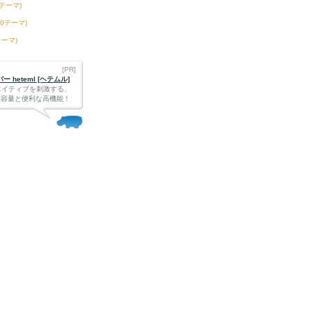
6テーマ)
50テーマ)
テーマ)
[PR]
 heteml [ヘテムル]
エイティブを刺激する、
Bの大容量と便利な高機能！