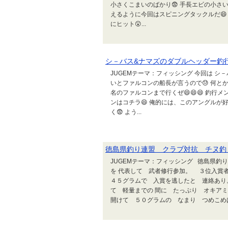
小さくこまいのばかり😨 手長エビの小さい
えるように今回はスピニングタックルだ😄 
にヒット😲...
シ－バス&ナマズのダブルヘッダー釣
JUGEMテーマ：フィッシング 今回は シ
いとファルコンの船長が言うので😓 何と
名のファルコンまで行くぜ😄😄😄 釣行メ
ンはコチラ😄 俺的には、このアングルが
く😨 よう...
徳島県釣り連盟 クラブ対抗 チヌ釣
JUGEMテーマ：フィッシング 徳島県
を 代表して 武者修行参加。 ３位入賞
４５グラムで 入賞を逃したと 連絡あり
て 軽量までの 間に たっぷり オキアミ
開けて ５０グラムの なまり つめこめば 