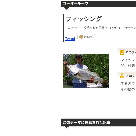
フィッシング
このテーマに投稿された記事：8472件 | このテーマの
Tweet
フィッシ
ど、旅先
作者のブ
その他の