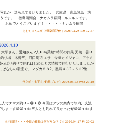
 写真が 送られてまいりました。 兵庫県 家島諸島 坊
そうです。 徳島清潮会 ナカムラ顧問 ルンルンです。
。 おめでとうございます！・・・・・ナカムラ顧問
あおちゃんの釣り道楽日記他 | 2026.04.25 Sat 17:37
6.4.10
10日 大平さん、愛知さん 2人18時乗船5時間の釣果 天候 曇り
トル 釣り場 木曽三川河口周辺 エサ 令凍カメジャコ、アケミ
陸っぱり釣りで釣れはじめたとの情報で釣行いたしましたが
っぱなしの潮流で、 マダカ５８?、黒鯛４３?～５２?迄
仕立船・太平丸?釣果ブログ | 2026.04.22 Wed 23:40
三人でナマズ釣り～😁👦😄 今回はタツの案内で領内川支流
～す😁😁👦👍 三人とも釣れて良かったぜ😁😁👦👍 ま
釣行日記・・・今日の獲物は何だろな(?_?) | 2026.04.17 Fri 20:02