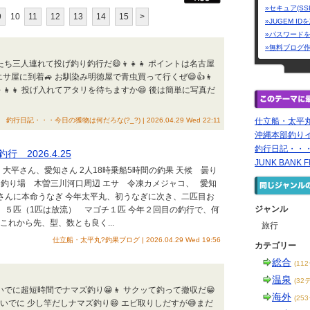
»セキュア(SS
9
10
11
12
13
14
15
>
»JUGEM I
»パスワード
»無料ブログ
ち三人連れて投げ釣り釣行だ😄👦👧👧 ポイントは名古屋
エサ屋に到着🚙 お馴染み明徳屋で青虫買って行くぜ😄👍👦
👦👧👧 投げ入れてアタリを待ちますか😄 後は簡単に写真だ
釣行日記・・・今日の獲物は何だろな(?_?) | 2026.04.29 Wed 22:11
仕立船・太平
沖縄本部釣りイ
釣行日記・・・
2026.4.25
JUNK BANK F
25日 大平さん、愛知さん 2人18時乗船5時間の釣果 天候 曇り
トル 釣り場 木曽三川河口周辺 エサ 令凍カメジャコ、 愛知
さんに本命うなぎ 今年太平丸、初うなぎに次き、二匹目お
ジャンル
 ５匹（1匹は放流） マゴチ１匹 今年２回目の釣行で、何
れから先、型、数とも良く...
旅行
仕立船・太平丸?釣果ブログ | 2026.04.29 Wed 19:56
カテゴリー
総合
(11
温泉
(32
いでに超短時間でナマズ釣り😁👦 サクッて釣って撤収だ😁
海外
(25
いでに 少し竿だしナマズ釣り😄 エビ取りしだすが😅まだ