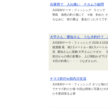
兵庫県で 入れ喰い ナカムラ顧問
JUGEMテーマ：フィッシング ラインで
勢島 海恵の釣り堀にて ９枚 釣れた 
ちなみに 前の番は 宴会だったそうです
大平さん・愛知さん うなぎ釣行？ 202
JUGEMテーマ：フィッシング 2026.4.
後濃霧 風 南1.5メートル～南1.0メー
貝 愛知さんに黒鯛 大平さんにマダカ 
前日からの雨の影響か、上げ潮効かず下げ
８匹の釣果に・・・ うなぎさんの...
ナマズ釣行in領内川支流
JUGEMテーマ：フィッシング タツと翔の
でナマズ釣りだ😄 今回は簡単に写真だけUPしま
た今度頑張るよ😄