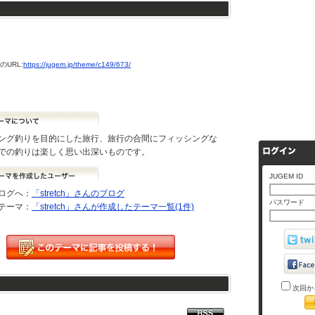
URL:
https://jugem.jp/theme/c149/673/
ング釣りを目的にした旅行、旅行の合間にフィッシングな
での釣りは楽しく思い出深いものです。
JUGEM ID
ログへ：
「stretch」さんのブログ
パスワード
テーマ：
「stretch」さんが作成したテーマ一覧(1件)
次回か