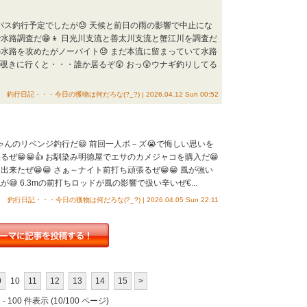
ーバス釣行予定でしたが😓 天候と前日の雨の影響で中止にな
水路調査だ😁👦 日光川支流と善太川支流と蟹江川を調査だ
の水路を攻めたがノーバイト😓 まだ本流に留まっていて水路
覗きに行くと・・・誰か居るぞ😲 おっ😲ウナギ釣りしてる
釣行日記・・・今日の獲物は何だろな(?_?) | 2026.04.12 Sun 00:52
ゃんのリベンジ釣行だ😄 前回一人ボ－ズ😭で悔しい思いを
るぜ😁😁👍 お馴染み明徳屋でエサのカメジャコを購入だ😁
来たぜ😁😁 さぁ～ナイト前打ち頑張るぜ😁😁 風が強い
😅 6.3mの前打ちロッドが風の影響で扱い辛いぜ€...
釣行日記・・・今日の獲物は何だろな(?_?) | 2026.04.05 Sun 22:11
9
10
11
12
13
14
15
>
- 100 件表示 (10/100 ページ)