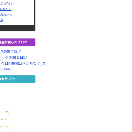
L)ログイン
Dを忘れたら
を忘れたら
作成
丸?釣果ブログ
カダ 釣果＆日記
今日の獲物は何だろな(?_?)
ISHING
2テーマ)
テーマ)
3テーマ)