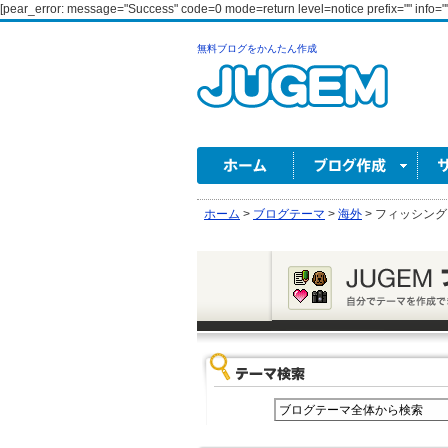
[pear_error: message="Success" code=0 mode=return level=notice prefix="" info=""
無料ブログをかんたん作成
ホーム
>
ブログテーマ
>
海外
>
フィッシング