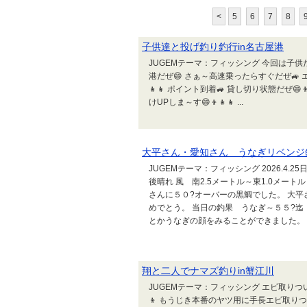
<
5
6
7
8
子供達と投げ釣り釣行in名古屋港
JUGEMテーマ：フィッシング 今回は子供た
港だぜ😄 さぁ～高速乗ったらすぐだぜ🚙 
👧👧 ポイント到着🚙 貸し切り状態だぜ
けUPしま～す😄👦👧👧 ...
大平さん・愛知さん うなぎリベンジ釣行 
JUGEMテーマ：フィッシング 2026.4.
後晴れ 風 南2.5メートル～東1.0メー
さんに５０?オーバーの黒鯛でした。 大平
めでとう。 当日の釣果 うなぎ～５５?迄
とかうなぎの顔をみることができました。 こ
翔と二人でナマズ釣りin蟹江川
JUGEMテーマ：フィッシング エビ取りつ
👦 もうじき本番のヤツ用に手長エビ取りつ