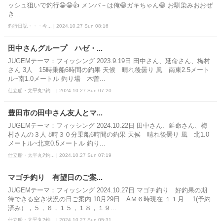
ッシュ狙いで釣行😁😁👍 メンバ－は俺😁ガキちゃん😁 お馴染みおおぜ
き...
釣行日記・・・今... | 2024.10.27 Sun 08:16
田中さんグループ ハゼ・...
JUGEMテーマ：フィッシング 2023.9.19日 田中さん、延命さん、梅村
さん 3人 15時乗船6時間の釣果 天候 晴れ後曇り 風 南東2.5メート
ル~南1.0メートル 釣り場 木曽...
仕立船・太平丸?釣... | 2024.10.27 Sun 07:20
豊田市の田中さん友人とマ...
JUGEMテーマ：フィッシング 2024.10.22日 田中さん、延命さん、梅
村さんの３人 8時３０分乗船6時間の釣果 天候 晴れ後曇り 風 北1.0
メートル~北東0.5メートル 釣り...
仕立船・太平丸?釣... | 2024.10.27 Sun 07:19
マゴチ釣り 有望日のご案...
JUGEMテーマ：フィッシング 2024.10.27日 マゴチ釣り 好釣果の期
待できる空き状況の日ご案内 10月29日 AＭ６時現在 １１月 1(予約
済み），５，６，１５，１８，１９...
仕立船・太平丸?釣... | 2024.10.27 Sun 05:31