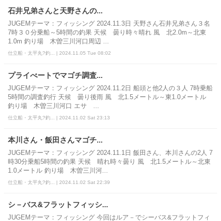
石井兄弟さんと天野さんの...
JUGEMテーマ：フィッシング 2024.11.3日 天野さん石井兄弟さん３名
7時３０分乗船～5時間の釣果 天候 曇り時々晴れ 風 北2.0m～北東
1.0m 釣り場 木曽三川河口周辺 ...
仕立船・太平丸?釣... | 2024.11.05 Tue 08:02
プライべートでマゴチ調査...
JUGEMテーマ：フィッシング 2024.11.2日 船頭と他2人の３人 7時乗船
5時間の調査釣行 天候 曇り後雨 風 北1.5メートル～東1.0メートル
釣り場 木曽三川河口 エサ ...
仕立船・太平丸?釣... | 2024.11.02 Sat 23:13
本川さん・飯田さんマゴチ...
JUGEMテーマ：フィッシング 2024.11.1日 飯田さん、本川さんの2人 7
時30分乗船5時間の釣果 天候 晴れ時々曇り 風 北1.5メートル～北東
1.0メートル 釣り場 木曽三川河...
仕立船・太平丸?釣... | 2024.11.02 Sat 22:39
シ－バス&フラットフィッシ...
JUGEMテーマ：フィッシング 今回はルア－でシーバス&フラットフィ