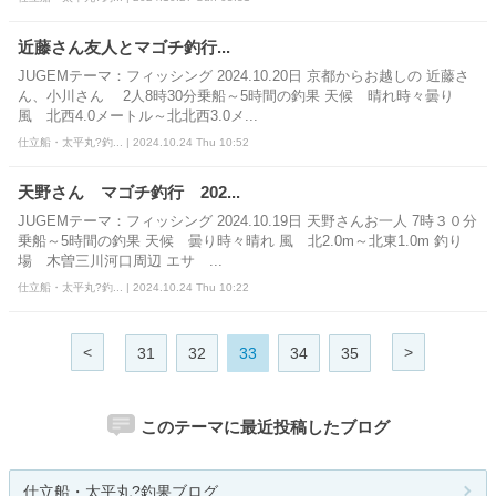
近藤さん友人とマゴチ釣行...
JUGEMテーマ：フィッシング 2024.10.20日 京都からお越しの 近藤さ
ん、小川さん 2人8時30分乗船～5時間の釣果 天候 晴れ時々曇り
風 北西4.0メートル～北北西3.0メ...
仕立船・太平丸?釣... | 2024.10.24 Thu 10:52
天野さん マゴチ釣行 202...
JUGEMテーマ：フィッシング 2024.10.19日 天野さんお一人 7時３０分
乗船～5時間の釣果 天候 曇り時々晴れ 風 北2.0m～北東1.0m 釣り
場 木曽三川河口周辺 エサ ...
仕立船・太平丸?釣... | 2024.10.24 Thu 10:22
<
>
31
32
33
34
35
このテーマに最近投稿したブログ
仕立船・太平丸?釣果ブログ