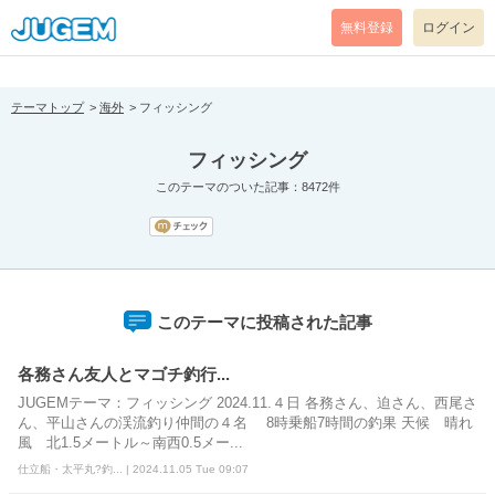
[pear_error: message="Success" code=0 mode=return level=notice
prefix="" info=""]
無料登録
ログイン
テーマトップ
海外
フィッシング
フィッシング
このテーマのついた記事：8472件
このテーマに投稿された記事
各務さん友人とマゴチ釣行...
JUGEMテーマ：フィッシング 2024.11.４日 各務さん、迫さん、西尾さ
ん、平山さんの渓流釣り仲間の４名 8時乗船7時間の釣果 天候 晴れ
風 北1.5メートル～南西0.5メー...
仕立船・太平丸?釣... | 2024.11.05 Tue 09:07