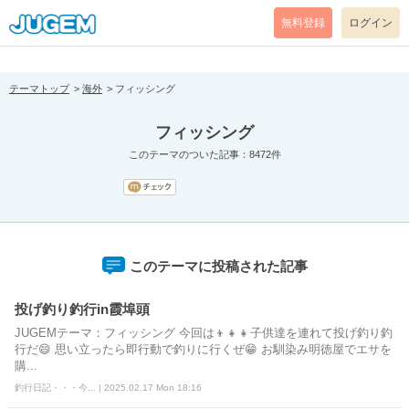
[pear_error: message="Success" code=0 mode=return level=notice
prefix="" info=""]
無料登録
ログイン
テーマトップ
海外
フィッシング
フィッシング
このテーマのついた記事：8472件
このテーマに投稿された記事
投げ釣り釣行in霞埠頭
JUGEMテーマ：フィッシング 今回は👦👧👧子供達を連れて投げ釣り釣
行だ😄 思い立ったら即行動で釣りに行くぜ😁 お馴染み明徳屋でエサを
購...
釣行日記・・・今... | 2025.02.17 Mon 18:16