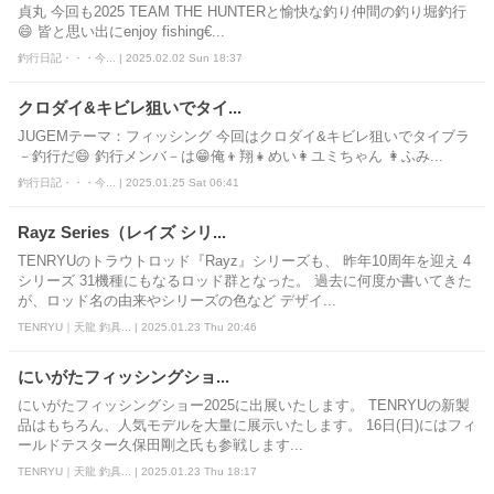
貞丸 今回も2025 TEAM THE HUNTERと愉快な釣り仲間の釣り堀釣行
😄 皆と思い出にenjoy fishing€...
釣行日記・・・今... | 2025.02.02 Sun 18:37
クロダイ&キビレ狙いでタイ...
JUGEMテーマ：フィッシング 今回はクロダイ&キビレ狙いでタイブラ
－釣行だ😄 釣行メンバ－は😁俺👦翔👧めい👩ユミちゃん 👩ふみ...
釣行日記・・・今... | 2025.01.25 Sat 06:41
Rayz Series（レイズ シリ...
TENRYUのトラウトロッド『Rayz』シリーズも、 昨年10周年を迎え 4
シリーズ 31機種にもなるロッド群となった。 過去に何度か書いてきた
が、ロッド名の由来やシリーズの色など デザイ...
TENRYU｜天龍 釣具... | 2025.01.23 Thu 20:46
にいがたフィッシングショ...
にいがたフィッシングショー2025に出展いたします。 TENRYUの新製
品はもちろん、人気モデルを大量に展示いたします。 16日(日)にはフィ
ールドテスター久保田剛之氏も参戦します...
TENRYU｜天龍 釣具... | 2025.01.23 Thu 18:17