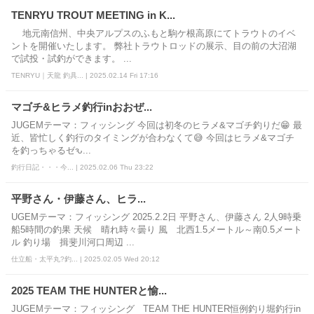
TENRYU TROUT MEETING in K...
地元南信州、中央アルプスのふもと駒ケ根高原にてトラウトのイベ
ントを開催いたします。 弊社トラウトロッドの展示、目の前の大沼湖
で試投・試釣ができます。 ...
TENRYU｜天龍 釣具... | 2025.02.14 Fri 17:16
マゴチ&ヒラメ釣行inおおぜ...
JUGEMテーマ：フィッシング 今回は初冬のヒラメ&マゴチ釣りだ😁 最
近、皆忙しく釣行のタイミングが合わなくて😅 今回はヒラメ&マゴチ
を釣っちゃるゼԅ...
釣行日記・・・今... | 2025.02.06 Thu 23:22
平野さん・伊藤さん、ヒラ...
UGEMテーマ：フィッシング 2025.2.2日 平野さん、伊藤さん 2人9時乗
船5時間の釣果 天候 晴れ時々曇り 風 北西1.5メートル～南0.5メート
ル 釣り場 揖斐川河口周辺 ...
仕立船・太平丸?釣... | 2025.02.05 Wed 20:12
2025 TEAM THE HUNTERと愉...
JUGEMテーマ：フィッシング TEAM THE HUNTER恒例釣り堀釣行in