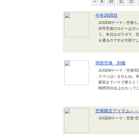
<
9
10
11
12
今年26回目
JUGEMテーマ：空港
伊丹空港のロビーはガ
う。本日はガラガラ。
を通るのですが大雨で
羽田空港 到着
JUGEMテーマ：空港
スマンはいませんね。
新宿までバスで帰ろう！
時間30分以上かかっ
空港限定アイテム～～
JUGEMテーマ：空港 