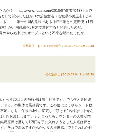
p://www.j-cast.com/2010/07/07070437.html?
の空港として開港したばかりの茨城空港（茨城県小美玉市）が4
いる。 唯一の国内路線である神戸空港との定期便（1日
・東京）が、同路線を8月末で運休すると発表したのだ。
覚めやらぬ中でのオープンという不幸な船出だったが、
世界発信 ｇｉｄｏの好奇心 | 2010.07.10 Sat 13:48
街の宝探し | 2010.07.04 Sun 09:48
記念すべき20回目の飛行機は旭川行きです。でも何と共同運
エアドゥ」の機体と乗務員です。この便はどうやらシート数
不足になり「午後のJALに変更して頂ける2名様はいません
1万円お渡しします。」と言ったらカウンターの人数が増
結局座席は足りて1万円を手に入れようとした人達は夢と
です。それで満席ですからかなりの圧迫感。でもこれしか行