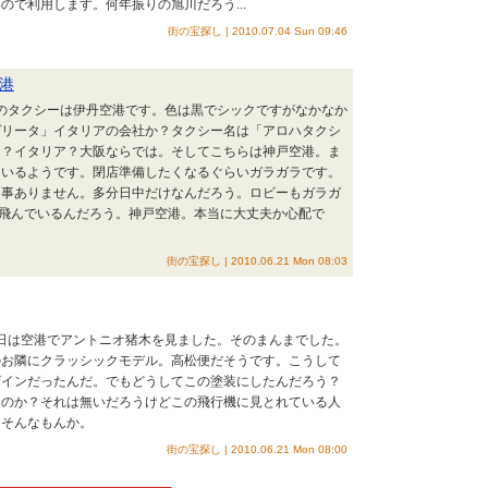
ので利用します。何年振りの旭川だろう...
街の宝探し | 2010.07.04 Sun 09:46
港
このタクシーは伊丹空港です。色は黒でシックですがなかなか
ゲリータ」イタリアの会社か？タクシー名は「アロハタクシ
イ？イタリア？大阪ならでは。そしてこちらは神戸空港。ま
ているようです。閉店準備したくなるぐらいガラガラです。
た事ありません。多分日中だけなんだろう。ロビーもガラガ
を飛んでいるんだろう。神戸空港。本当に大丈夫か心配で
街の宝探し | 2010.06.21 Mon 08:03
今日は空港でアントニオ猪木を見ました。そのまんまでした。
のお隣にクラッシックモデル。高松便だそうです。こうして
ザインだったんだ。でもどうしてこの塗装にしたんだろう？
なのか？それは無いだろうけどこの飛行機に見とれている人
た。そんなもんか。
街の宝探し | 2010.06.21 Mon 08:00