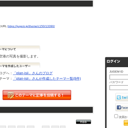
URL:
https://jugem.jp/theme/c150/13390/
空港の写真を撮影します。
JUGEM ID
ログへ：
「plan-isii」さんのブログ
テーマ：
「plan-isii」さんが作成したテーマ一覧(8件)
パスワード
次回か