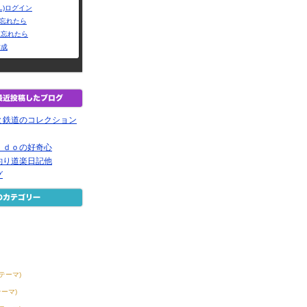
L)ログイン
Dを忘れたら
を忘れたら
作成
と鉄道のコレクション
ｉｄｏの好奇心
釣り道楽日記他
グ
2テーマ)
テーマ)