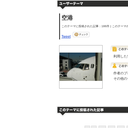
空港
このテーマに投稿された記事：186件 | このテーマの
Tweet
利用した
作者のブ
その他の