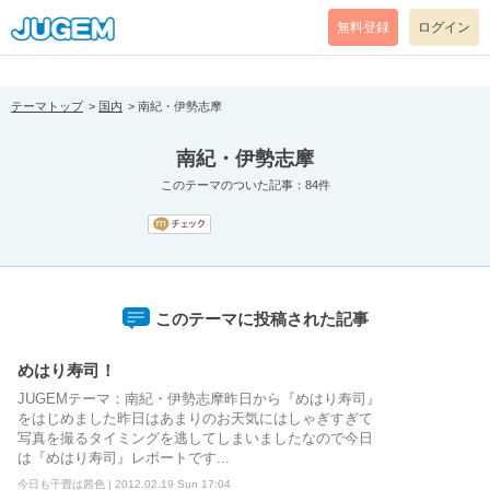
[pear_error: message="Success" code=0 mode=return level=notice
prefix="" info=""]
無料登録
ログイン
テーマトップ
国内
南紀・伊勢志摩
南紀・伊勢志摩
このテーマのついた記事：84件
このテーマに投稿された記事
めはり寿司！
JUGEMテーマ：南紀・伊勢志摩昨日から『めはり寿司』
をはじめました昨日はあまりのお天気にはしゃぎすぎて
写真を撮るタイミングを逃してしまいましたなので今日
は『めはり寿司』レポートです...
今日も千畳は茜色 | 2012.02.19 Sun 17:04