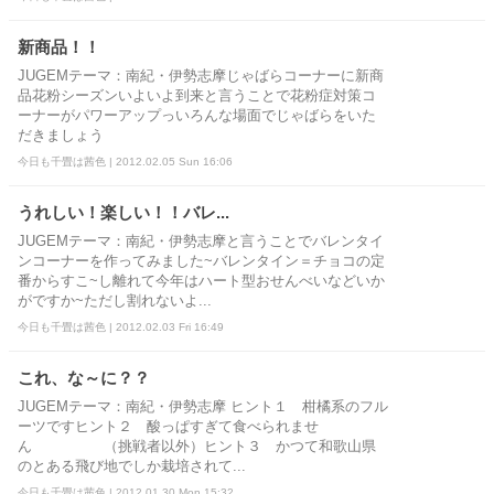
新商品！！
JUGEMテーマ：南紀・伊勢志摩じゃばらコーナーに新商
品花粉シーズンいよいよ到来と言うことで花粉症対策コ
ーナーがパワーアップっいろんな場面でじゃばらをいた
だきましょう
今日も千畳は茜色 | 2012.02.05 Sun 16:06
うれしい！楽しい！！バレ...
JUGEMテーマ：南紀・伊勢志摩と言うことでバレンタイ
ンコーナーを作ってみました~バレンタイン＝チョコの定
番からすこ~し離れて今年はハート型おせんべいなどいか
がですか~ただし割れないよ...
今日も千畳は茜色 | 2012.02.03 Fri 16:49
これ、な～に？？
JUGEMテーマ：南紀・伊勢志摩 ヒント１ 柑橘系のフル
ーツですヒント２ 酸っぱすぎて食べられませ
ん （挑戦者以外）ヒント３ かつて和歌山県
のとある飛び地でしか栽培されて...
今日も千畳は茜色 | 2012.01.30 Mon 15:32