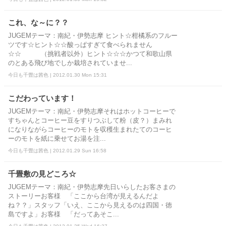
これ、な～に？？
JUGEMテーマ：南紀・伊勢志摩 ヒント☆柑橘系のフルー
ツです☆ヒント☆☆酸っぱすぎて食べられません
☆☆ （挑戦者以外）ヒント☆☆☆かつて和歌山県
のとある飛び地でしか栽培されていませ...
今日も千畳は茜色 | 2012.01.30 Mon 15:31
こだわっています！
JUGEMテーマ：南紀・伊勢志摩それはホットコーヒーで
すちゃんとコーヒー豆をすりつぶして粉（皮？）まみれ
になりながらコーヒーのモトを収穫生まれたてのコーヒ
ーのモトを紙に乗せてお湯を注...
今日も千畳は茜色 | 2012.01.29 Sun 16:58
千畳敷の見どころ☆
JUGEMテーマ：南紀・伊勢志摩先日いらしたお客さまの
ストーリーお客様 「ここから台湾が見えるんだよ
ね？？」スタッフ「いえ、ここから見えるのは四国・徳
島ですよ」お客様 「だってあそこ...