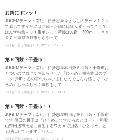
お鍋にポンッ！
JUGEMテーマ：南紀・伊勢志摩今さらこのテーマ！？っ
て感じですが冬にはお鍋～お鍋にはぽんず～ってことで
ぽんず特集～ッ１番ポンっ！新姫ぽん酢 300ｍｌ ￥８
００三重県熊野市からやって...
今日も千畳は茜色 | 2012.02.17 Fri 17:09
第６回茜・千畳市！
JUGEMテーマ：南紀・伊勢志摩本日第６回茜・千畳市お
とついのブログでお知らせした『ひろめ』報告昨日のブ
ログでUPするの忘れちゃいましたのでこんな感じで『ひ
ろめ』しゃぶしゃぶ体験をして...
今日も千畳は茜色 | 2012.02.12 Sun 14:11
第５回茜・千畳市！！
JUGEMテーマ：南紀・伊勢志摩明日は第５回茜・千畳市
です 明日の目玉は『ひろめ』ですひろめとは・・・和歌
山県田辺市周辺に自生するワカメで別名「ひとはめ」と
も呼ばれています。ワカ...
今日も千畳は茜色 | 2012.02.10 Fri 16:21