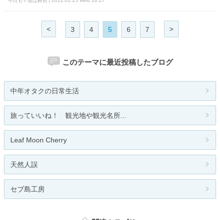
今日も千畳は茜色 | 2012.01.25 Wed 16:27
<
>
3
4
5
6
7
このテーマに最近投稿したブログ
中年オタクの日常生活
旅っていいね！ 観光地や観光名所...
Leaf Moon Cherry
天然人誤
セブ島工房