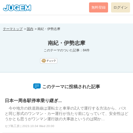
[pear_error: message="Success" code=0 mode=return level=notice
prefix="" info=""]
無料登録
ログイン
テーマトップ
国内
南紀・伊勢志摩
南紀・伊勢志摩
このテーマのついた記事：84件
このテーマに投稿された記事
日本一周各駅停車乗り継ぎ...
今や地方の鉄道路線は運転士と車掌の2人で運行する方法から、バス
と同じ形式のワンマン・カー運行が当たり前になっていて、安全性はど
うかとも思うがワンマン運行故の大事故というのは聞か...
セブ島工房 | 2023.10.04 Wed 20:00