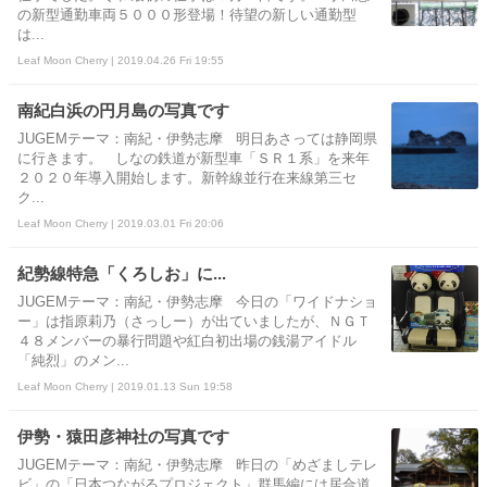
の新型通勤車両５０００形登場！待望の新しい通勤型
は...
Leaf Moon Cherry | 2019.04.26 Fri 19:55
南紀白浜の円月島の写真です
JUGEMテーマ：南紀・伊勢志摩 明日あさっては静岡県
に行きます。 しなの鉄道が新型車「ＳＲ１系」を来年
２０２０年導入開始します。新幹線並行在来線第三セ
ク...
Leaf Moon Cherry | 2019.03.01 Fri 20:06
紀勢線特急「くろしお」に...
JUGEMテーマ：南紀・伊勢志摩 今日の「ワイドナショ
ー」は指原莉乃（さっしー）が出ていましたが、ＮＧＴ
４８メンバーの暴行問題や紅白初出場の銭湯アイドル
「純烈」のメン...
Leaf Moon Cherry | 2019.01.13 Sun 19:58
伊勢・猿田彦神社の写真です
JUGEMテーマ：南紀・伊勢志摩 昨日の「めざましテレ
ビ」の「日本つながるプロジェクト」群馬編には居合道