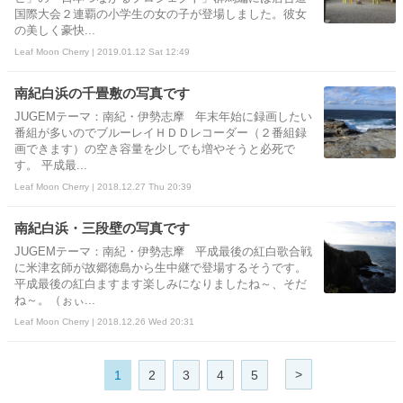
国際大会２連覇の小学生の女の子が登場しました。彼女
の美しく豪快...
Leaf Moon Cherry | 2019.01.12 Sat 12:49
南紀白浜の千畳敷の写真です
JUGEMテーマ：南紀・伊勢志摩 年末年始に録画したい
番組が多いのでブルーレイＨＤＤレコーダー（２番組録
画できます）の空き容量を少しでも増やそうと必死で
す。 平成最...
Leaf Moon Cherry | 2018.12.27 Thu 20:39
南紀白浜・三段壁の写真です
JUGEMテーマ：南紀・伊勢志摩 平成最後の紅白歌合戦
に米津玄師が故郷徳島から生中継で登場するそうです。
平成最後の紅白ますます楽しみになりましたね～、そだ
ね～。（ぉぃ...
Leaf Moon Cherry | 2018.12.26 Wed 20:31
>
1
2
3
4
5