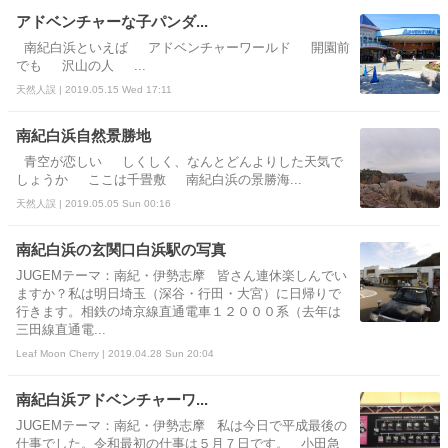
アドベンチャーな子パンダ...
南紀白浜といえば アドベンチャーワールド 開園前
でも 沢山の人 ...
天然人誤 | 2019.05.15 Wed 17:11
南紀白浜自然景勝地
青空が恋しい しくしく、なんとどんよりした天気で
しょうか ここは千畳敷 南紀白浜の景勝海...
天然人誤 | 2019.05.05 Sun 00:16
南紀白浜の玄関口白浜駅の写真
JUGEMテーマ：南紀・伊勢志摩 皆さん連休楽しんでい
ますか？私は明日埼玉（深谷・行田・大宮）に日帰りで
行きます。相鉄の埼京線直通電車１２０００系（去年は
三田線直通電...
Leaf Moon Cherry | 2019.04.28 Sun 20:04
南紀白浜アドベンチャーワ...
JUGEMテーマ：南紀・伊勢志摩 私は今日で平成最後の
仕事でした。令和最初の仕事は５月７日です。 小田急