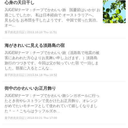
心身の天日干し
JUGEMテーマ：チープでかわいい旅 国慶節はいかが お
過ごしでしたか。 私は日本経由で オーストラリアへ。
見も心も お布団を干したようです。 中国で習った気功。
オー...
貴子的北京日記 | 2013.10.10 Thu 11:51
海がきれいに見える淡路島の宿
JUGEMテーマ：チープでかわいい旅（淡路島で地震の被
害にあわれた方心よりお見舞い申し上げます。）淡路島
旅行のつづきです。今回は父が知っていた宿 で一泊しま
した。部屋に入るとこんな...
貴子的北京日記 | 2013.04.18 Thu 19:52
街中のかわいいお正月飾り
JUGEMテーマ：チープでかわいい旅シンガポールに行っ
たとき街やレストランで見かけたお正月飾り。オレンジ
がめでたいモチーフとして使われていて嬉しくなりまし
た＾－＾こちらはラッフルズホ...
貴子的北京日記 | 2013.02.21 Thu 17:00