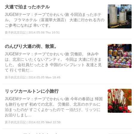
大連で泊まったホテル
JUGEMテーマ：チープでかわいい旅 今回泊まったホテ
ル。 フラマホテル（富麗華大酒店） 大連に行かれる方の
ご参考になれば 幸いです。
貴子的北京日記 | 2014.05.08 Thu 10:51
のんびり大連の街、散策。
JUGEMテーマ：チープでかわいい旅 労働節。 休み中
は、北京に いたくないアンティ。 今回は 大連に行きま
した。 会社員だったとき 中国のパンフレット 友達と見
て 行く寸前だ...
貴子的北京日記 | 2014.05.05 Mon 18:46
リッツカールトンに小旅行
JUGEMテーマ：チープでかわいい旅 今年の春節は 帰国
も旅行もせず 初めての北京。 労働節、北京のホテルに
泊まったのが すごくよかったので 一泊だけ、リッツに
お泊りしまし...
貴子的北京日記 | 2014.02.05 Wed 22:56