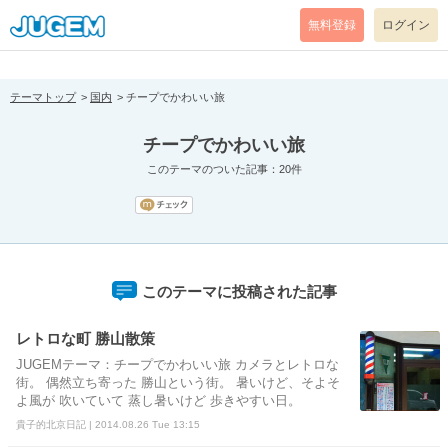
[pear_error: message="Success" code=0 mode=return level=notice
prefix="" info=""]
無料登録
ログイン
テーマトップ
国内
チープでかわいい旅
チープでかわいい旅
このテーマのついた記事：20件
このテーマに投稿された記事
レトロな町 勝山散策
JUGEMテーマ：チープでかわいい旅 カメラとレトロな
街。 偶然立ち寄った 勝山という街。 暑いけど、そよそ
よ風が 吹いていて 蒸し暑いけど 歩きやすい日。
貴子的北京日記 | 2014.08.26 Tue 13:15