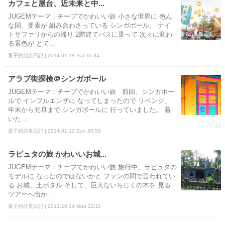
カフェと屋台、近未来と中...
JUGEMテーマ：チープでかわいい旅 小さな世界に 色ん
な国、要素が 組み合わさっている シンガポール。 ナイ
トサファリからの帰り 2階建てバスに乗って 次々に変わ
る景色が とて...
貴子的北京日記 | 2014.01.18 Sat 16:34
アラブ街探検＠シンガポール
JUGEMテーマ：チープでかわいい旅 前回、シンガポー
ルで インフルエンザに なってしまったので リベンジ。
年末から元旦まで シンガポールに 行っていました。 着
いた...
貴子的北京日記 | 2014.01.12 Sun 20:59
ラピュタの旅 かわいいお城...
JUGEMテーマ：チープでかわいい旅 旅行中、ラピュタの
モデルに なったのではないかと ファンの間で言われてい
る お城、土ボタル そして、巨大ないちじくの木を 見る
ツアーへ出か...
貴子的北京日記 | 2013.10.14 Mon 22:11