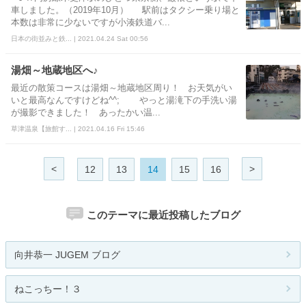
車しました。（2019年10月） 駅前はタクシー乗り場と
本数は非常に少ないですが小湊鉄道バ...
日本の街並みと鉄... | 2021.04.24 Sat 00:56
湯畑～地蔵地区へ♪
最近の散策コースは湯畑～地蔵地区周り！ お天気がい
いと最高なんですけどね^^; やっと湯滝下の手洗い湯
が撮影できました！ あったかい温...
草津温泉【旅館す... | 2021.04.16 Fri 15:46
<
>
12
13
14
15
16
このテーマに最近投稿したブログ
向井恭一 JUGEM ブログ
ねこっちー！３