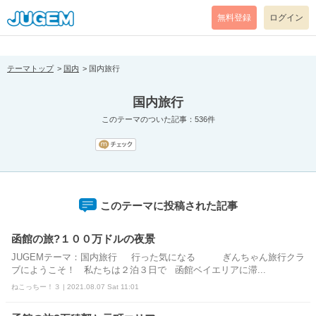
[pear_error: message="Success" code=0 mode=return level=notice
prefix="" info=""]
無料登録
ログイン
テーマトップ
国内
国内旅行
国内旅行
このテーマのついた記事：536件
このテーマに投稿された記事
函館の旅?１００万ドルの夜景
JUGEMテーマ：国内旅行 行った気になる ぎんちゃん旅行クラ
ブにようこそ！ 私たちは２泊３日で 函館ベイエリアに滞...
ねこっちー！３ | 2021.08.07 Sat 11:01