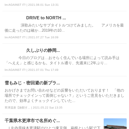
Im AGAINST IT! | 2021.08.01 Sun 13:31
DRIVE to NORTH ...
演歌みたいなサブタイトルつけてみました。 アメリカを最
後に走ったのは確か...2019年の10...
Im AGAINST IT! | 2021.07.27 Tue 16:09
久しぶりの静岡...
今日のブログは…おそらく住んでいる場所によって読み手は
「へええ」と感じるかも。タイトル通り、先週末に2年ぶり...
Im AGAINST IT! | 2021.07.01 Thu 17:49
雪もみじ・密回避の新プラ...
おかげさまでお問い合わせなどの反響をいただいております！ 「他の
場所でチェックインって面倒じゃない？」というご意見をいただきまし
たので、効率よくチェックインしていた...
草津温泉【旅館す... | 2021.05.22 Sat 13:35
千葉県木更津市で名所めぐ...
ＪＲ内房線木更津駅のひとつ東京側、巌根という駅で下