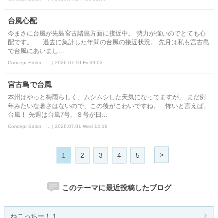
台風心配
今まさに台風が先島宮古諸島方面に接近中。 勢力が強いのでとても心
配です。 過去に集計した年間の台風の接近状況。 先月は私も宮古島
で台風にあいまし...
Concept Editor ... | 2026.07.10 Fri 09:03
宮古島で台風
本州はやっと梅雨らしく、ムシムシした天気になってますが、 まだ例
年みたいな暑さはないので、この後がこわいですね。 怖いと言えば、
台風！ 先週は台風7号、８号が日...
Concept Editor ... | 2026.07.01 Wed 14:16
>
1
2
3
4
5
このテーマに最近投稿したブログ
ねこっちー！１