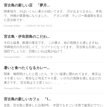
宮古島の新しい店 「夢月...
関東地方、やばいくらい暑さが続いてます。 汗が止まりません。 本気
で、沖縄が避暑地になりました。 アダンの実 マンゴー最盛期を迎え
た宮古島です...
Concept Editor ... | 2026.07.26 Sun 10:21
宮古島・伊良部島のこだわ...
今日も猛暑、酷暑の東京です。 この暑さ、命の危険さえ感じますね。
沖縄地方の方が涼しくて、リゾートになってます。 宮古島も日差しは
強烈でしょうが、日陰にいれば風がぬけて...
Concept Editor ... | 2026.07.22 Wed 11:35
暑いと食べたくなるカレー...
関東、梅雨明けしたと思ったら、すごい猛暑に襲われてます。 東京は
３６度くらい、熊谷など埼玉で４０度。 いのちの危険を感じるほどの
暑さです。 宮古島は３２度くらい、、、 ...
Concept Editor ... | 2026.07.21 Tue 14:48
宮古島の新しいカフェ 「f...
先島、宮古島に襲来した台風9号。 中国でもすごい大雨で被害がでてい