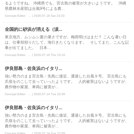
るようですね。 沖縄県でも、宮古島の被害が大きいようです。 沖縄
県農林水産部は台風9号による農...
Concept Editor ... | 2026.07.18 Sat 23:33
全国的に砂浜が消える（涙...
東京地方、ムシムシ夏の暑さですが、梅雨明けはまだ？ こんな暑い日
は、仕事頬頬りだして、海行きたくなります。 そしてまた、こんな記
事が出てました。 日本...
Concept Editor ... | 2026.07.16 Thu 13:10
伊良部島・佐良浜のイタリ...
強い勢力のまま宮古島・先島に接近、通過した台風９号。 宮古島にも
爪痕をのこして去っていったようです。 人的被害はないようですが、
農作物や家屋、車両に被害が...
Concept Editor ... | 2026.07.14 Tue 22:06
伊良部島・佐良浜のイタリ...
強い勢力のまま宮古島・先島に接近、通過した台風９号。 宮古島にも
爪痕をのこして去っていったようです。 人的被害はないようですが、
農作物や家屋、車両に被害が...
Concept Editor ... | 2026.07.14 Tue 22:05