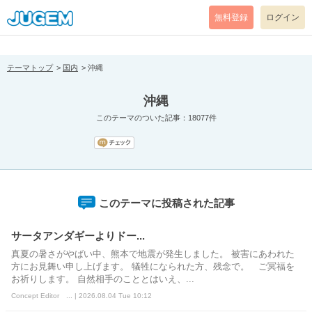
[pear_error: message="Success" code=0 mode=return level=notice
prefix="" info=""]
無料登録
ログイン
テーマトップ
国内
沖縄
沖縄
このテーマのついた記事：18077件
このテーマに投稿された記事
サータアンダギーよりドー...
真夏の暑さがやばい中、熊本で地震が発生しました。 被害にあわれた
方にお見舞い申し上げます。 犠牲になられた方、残念で。 ご冥福を
お祈りします。 自然相手のこととはいえ、...
Concept Editor ... | 2026.08.04 Tue 10:12