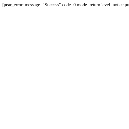
[pear_error: message="Success" code=0 mode=return level=notice
prefix="" info=""]
無料登録
ログイン
テーマトップ
国内
鎌倉
鎌倉
このテーマのついた記事：431件
このテーマに投稿された記事
鎌倉 成就院からの由比ケ...
■ 鎌倉ガイド ■極楽寺駅からすぐの成就院。ここから
海を見下ろすと。とてもきれいな角度で由比ケ浜海岸が
見えます。神様の場所から見下ろす海岸。まるで自分が
神様になったような・・・感...
kamakuraphics | 2012.06.06 Wed 23:47