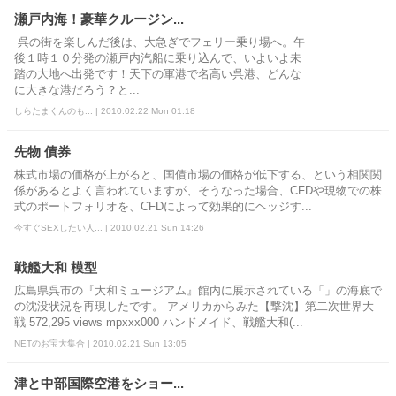
瀬戸内海！豪華クルージン...
呉の街を楽しんだ後は、大急ぎでフェリー乗り場へ。午
後１時１０分発の瀬戸内汽船に乗り込んで、いよいよ未
踏の大地へ出発です！天下の軍港で名高い呉港、どんな
に大きな港だろう？と...
しらたまくんのも... | 2010.02.22 Mon 01:18
先物 債券
株式市場の価格が上がると、国債市場の価格が低下する、という相関関
係があるとよく言われていますが、そうなった場合、CFDや現物での株
式のポートフォリオを、CFDによって効果的にヘッジす...
今すぐSEXしたい人... | 2010.02.21 Sun 14:26
戦艦大和 模型
広島県呉市の『大和ミュージアム』館内に展示されている「」の海底で
の沈没状況を再現したです。 アメリカからみた【撃沈】第二次世界大
戦 572,295 views mpxxx000 ハンドメイド、戦艦大和(...
NETのお宝大集合 | 2010.02.21 Sun 13:05
津と中部国際空港をショー...