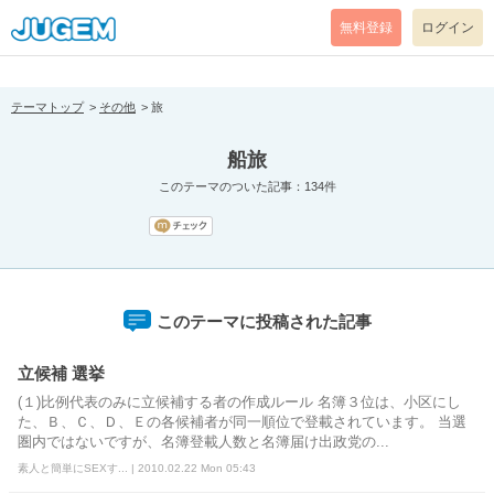
[pear_error: message="Success" code=0 mode=return level=notice
prefix="" info=""]
無料登録
ログイン
テーマトップ
その他
旅
船旅
このテーマのついた記事：134件
このテーマに投稿された記事
立候補 選挙
(１)比例代表のみに立候補する者の作成ルール 名簿３位は、小区にし
た、Ｂ、Ｃ、Ｄ、Ｅの各候補者が同一順位で登載されています。 当選
圏内ではないですが、名簿登載人数と名簿届け出政党の...
素人と簡単にSEXす... | 2010.02.22 Mon 05:43