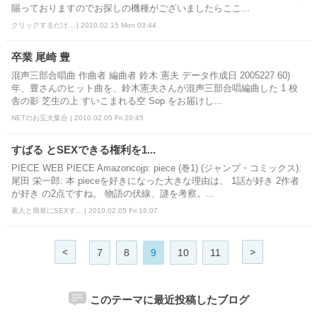
賜っておりますのでお探しの機種がございましたらここ...
クリックするだけ... | 2010.02.15 Mon 03:44
卒業 尾崎 豊
混声三部合唱曲 作曲者 編曲者 鈴木 憲夫 データ作成日 2005227 60)
年、豊さんのヒット曲を、鈴木憲夫さんが混声三部合唱編曲した 1 校
舎の影 芝生の上 すいこまれる空 Sop をお届けし...
NETのお宝大集合 | 2010.02.05 Fri 20:45
すばる とSEXできる権利を1...
PIECE WEB PIECE Amazoncojp: piece (巻1) (ジャンプ・コミックス):
尾田 栄一郎: 本 pieceを好きになった大きな理由は、 1話が好き 2作者
が好き の2点ですね。 物語の伏線、謎を考察。...
素人と簡単にSEXす... | 2010.02.05 Fri 16:07
<
>
7
8
9
10
11
このテーマに最近投稿したブログ