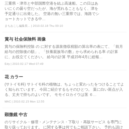
三重県・津市と中部国際空港を結ぶ高速船。この日はあ
いにくの曇り空だったが、海が荒れることもなく、津を
予定通りに出発した。 空港の無い三重県では、海路でシ
ョートカットできる中...
まちおこし編集長... | 2010.02.18 Thu 00:10
賞与 社会保険料 画像
賞与の保険料控除 の に対する源泉徴収税額の算出率の表にて、「前月
給与の控除後の額」、「扶養親族等の数」から求められる率 の計算
に、お役立てください。 給与の計算 平成15年4月に総報...
Edy | 2010.02.17 Wed 07:49
花 カラー
(サトイモ科) サトイモ科の植物は、ちょっと変わったをつけることでよ
く知られています。 今回ご紹介するもそのひとつ。 葉に白い斑点が入
る、丈夫で持ちのよいです。 モモイロカイウは茎 ６...
MAC | 2010.02.15 Mon 12:55
顕微鏡 中古
のリサイクル・修理・メンテナンス・下取り・再販サービス を専門に
取り扱っております。 に関する事は何でもご相談下さい。 予約も請け