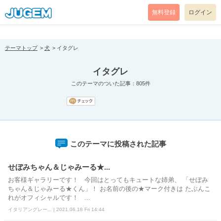
[pear_error: message="Success" code=0 mode=return level=notice
prefix="" info=""]
無料登録
ログイン
テーマトップ
犬
イタグレ
イタグレ
このテーマのついた記事：805件
このテーマに投稿された記事
せぼみちゃん＆じゃみーる★...
お客様ギャラリーです！ 今回はとってもキュートな姉弟、 「せぼみ
ちゃん＆じゃみーる★くん」！ お名前の後の★マーク付きは たぶんこ
れがオフィシャルです！ ...
イタリアングレー... | 2021.06.18 Fri 14:44