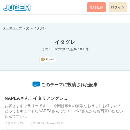
[pear_error: message="Success" code=0 mode=return level=notice
prefix="" info=""]
無料登録
ログイン
テーマトップ
犬
イタグレ
イタグレ
このテーマのついた記事：805件
このテーマに投稿された記事
NAPEAさん：イタリアングレ...
お客さまギャラリーです！ 今回は暖炉の素敵なおうちにお住まいの
とってもキュートなNAPEAさんです！ パパさんからお写真いただい
たんですが...
イタリアングレー... | 2020.09.16 Wed 15:03