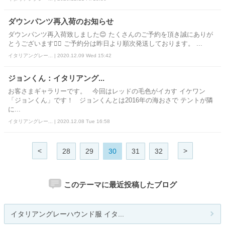
ダウンパンツ再入荷のお知らせ
ダウンパンツ再入荷致しました😊 たくさんのご予約を頂き誠にありが
とうございます🙇‍♂ ご予約分は昨日より順次発送しております。 ...
イタリアングレー... | 2020.12.09 Wed 15:42
ジョンくん：イタリアング...
お客さまギャラリーです。 今回はレッドの毛色がイカす イケワン
「ジョンくん」です！ ジョンくんとは2016年の海おさで テントが隣
に...
イタリアングレー... | 2020.12.08 Tue 16:58
<
>
28
29
30
31
32
このテーマに最近投稿したブログ
イタリアングレーハウンド服 イタ...