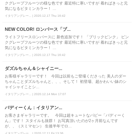
クグレープフルーツの様な色です 最近特に寒いですが 着ればきっと元
気になるビタミンカラー！ ...
イタリアングレー... | 2020.12.17 Thu 16:42
NEW COLOR! ロンパース「ブ...
ライトフリースロンパースに 新色追加です！ 「ブリックピンク」 ピン
クグレープフルーツの様な色です 最近特に寒いですが 着ればきっと元
気になるビタミンカラー！ ...
イタリアングレー... | 2020.12.17 Thu 16:42
ダズルちゃん＆シャイニー...
お客様ギャラリーです！ 今回は以前もご登場くださった 美人のダー
ちゃんことダズルちゃんと、、、そして！ 初登場、超かわいい妹のシ
ャイシャイことシ...
イタリアングレー... | 2020.12.14 Mon 17:07
バディーくん：イタリアン...
お客さまギャラリーです。 今回は超キュートなパピー「バディーく
ん」です！ スタイルも抜群！ お写真頂いたのが2ヶ月前なんです
が、、（スミマセン） 生後半年でロ...
イタリアングレー... | 2020.12.11 Fri 13:36