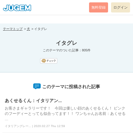
[pear_error: message="Success" code=0 mode=return level=notice
prefix="" info=""]
無料登録
ログイン
テーマトップ
犬
イタグレ
イタグレ
このテーマのついた記事：805件
このテーマに投稿された記事
あくせるくん：イタリアン...
お客さまギャラリーです！ 今回は優しい顔のあくせるくん！ ピンク
のフーディーとっても似合ってます！！ ワンちゃんお名前：あくせる
...
イタリアングレー... | 2020.02.27 Thu 12:59