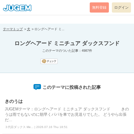
[pear_error: message="Success" code=0 mode=return level=notice
prefix="" info=""]
無料登録
ログイン
テーマトップ
犬
ロングヘアード ミ...
ロングヘアード ミニチュア ダックスフンド
このテーマのついた記事：4987件
このテーマに投稿された記事
きのうは
JUGEMテーマ：ロングヘアード ミニチュア ダックスフンド きの
うは雨でもないのに朝早くパパを車でお見送りでした。 どうやら出張
だ...
３代目ダックス Me... | 2026.07.16 Thu 18:51