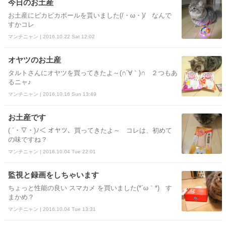
今日のお土産
お土産にピカピカボールを貰いました(/・ω・)/ なんで
すかコレ
マンチニャン | 2016.10.22 Sat 12:02
オヤツのお土産
タルトさんにオヤツを買ってきたよ～(∩´∀｀)∩ ２つもあ
るニャ♪
マンチニャン | 2016.10.16 Sun 13:49
お土産です
( ´・▽・)ﾉ＜ オヤツ、買ってきたよ～ コレは、初めて
の味ですね？
マンチニャン | 2016.10.04 Tue 22:01
監視と録画をしちゃいます
ちょっと性能の良い スマカメ を買いました(*´ω｀*) す
まかめ？
マンチニャン | 2016.10.04 Tue 13:31