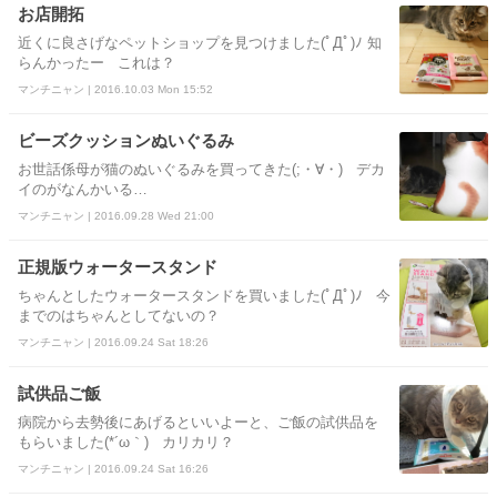
お店開拓
近くに良さげなペットショップを見つけました(ﾟДﾟ)ﾉ 知
らんかったー これは？
マンチニャン | 2016.10.03 Mon 15:52
ビーズクッションぬいぐるみ
お世話係母が猫のぬいぐるみを買ってきた(;・∀・) デカ
イのがなんかいる…
マンチニャン | 2016.09.28 Wed 21:00
正規版ウォータースタンド
ちゃんとしたウォータースタンドを買いました(ﾟДﾟ)ﾉ 今
までのはちゃんとしてないの？
マンチニャン | 2016.09.24 Sat 18:26
試供品ご飯
病院から去勢後にあげるといいよーと、ご飯の試供品を
もらいました(*´ω｀) カリカリ？
マンチニャン | 2016.09.24 Sat 16:26