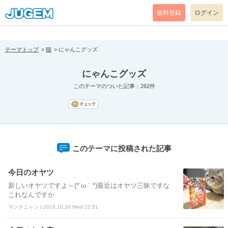
[pear_error: message="Success" code=0 mode=return level=notice
prefix="" info=""]
無料登録
ログイン
テーマトップ
猫
にゃんこグッズ
にゃんこグッズ
このテーマのついた記事：262件
このテーマに投稿された記事
今日のオヤツ
新しいオヤツですよ～(*´ω｀*)最近はオヤツ三昧ですな
これなんですか
マンチニャン | 2016.10.26 Wed 22:51