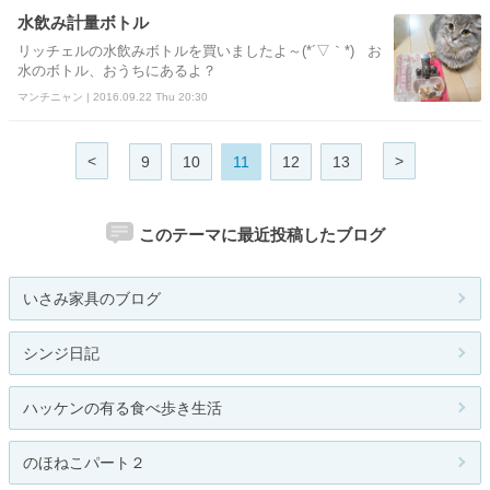
水飲み計量ボトル
リッチェルの水飲みボトルを買いましたよ～(*´▽｀*) お
水のボトル、おうちにあるよ？
マンチニャン | 2016.09.22 Thu 20:30
<
>
9
10
11
12
13
このテーマに最近投稿したブログ
いさみ家具のブログ
シンジ日記
ハッケンの有る食べ歩き生活
のほねこパート２