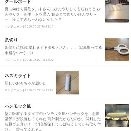
クールボード
夏に向けて長毛タルトさんにひんやりしてもらおうと ひ
んやりクールボードを購入 触るとつめたいひんやり～
～ 冷えすぎちゃわないかしら？
マンチニャン | 2016.05.27 Fri 13:10
爪切り
爪切りに挑戦 暴れまくるタルトさん。。。 写真撮ってる
余裕ないー(+_+)
マンチニャン | 2016.05.27 Fri 13:07
ネズミライト
新しいおもちゃが届いたー
マンチニャン | 2016.05.27 Fri 13:04
ハンモック風
壁に吸着するタイプのハンモック風ハンモックを、お世
話係２が設置してくれた 海外製だからなのか、開封した
ら超ゴム臭い！！ 消臭除菌してしばらくしてから取り付
け。 乗ってくれる...