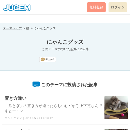
[pear_error: message="Success" code=0 mode=return level=notice
prefix="" info=""]
無料登録
ログイン
テーマトップ
猫
にゃんこグッズ
にゃんこグッズ
このテーマのついた記事：262件
このテーマに投稿された記事
置き方違い
「爪とぎ」の置き方が違ったらしい(; ･`д･´) 上下逆なんで
すとー！？
マンチニャン | 2016.05.27 Fri 13:12