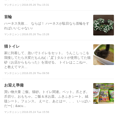
マンチニャン | 2016.05.26 Thu 15:31
首輪
ハーネス失敗… ならば！ ハーネスが駄目なら首輪をす
ればいいじゃない♪
マンチニャン | 2016.05.26 Thu 15:28
猫トイレ
家に到着して、急いでトイレをセット。 うんこしっこを
我慢してたら大変だもんね(；ﾟДﾟ) タルトが使用してた猫
砂（お店からもらった）を混ぜる。 トイレはここねー、
と教えてマス...
マンチニャン | 2016.05.26 Thu 09:58
お迎え準備
買い物大量 ご飯。猫砂。トイレ関連。ベット。爪とぎ。
爪切り。おもちゃ。ご飯＆水お皿。ふきふきシート。絨
毯シート。フェンス。 えーと、あとはー、、、 いっぱい
だー(；&acu...
マンチニャン | 2016.05.24 Tue 15:56