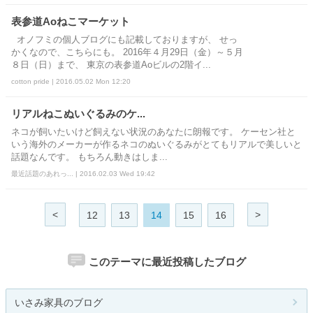
表参道Aoねこマーケット
オノフミの個人ブログにも記載しておりますが、 せっ
かくなので、こちらにも。 2016年４月29日（金）～５月
８日（日）まで、 東京の表参道Aoビルの2階イ...
cotton pride | 2016.05.02 Mon 12:20
リアルねこぬいぐるみのケ...
ネコが飼いたいけど飼えない状況のあなたに朗報です。 ケーセン社と
いう海外のメーカーが作るネコのぬいぐるみがとてもリアルで美しいと
話題なんです。 もちろん動きはしま...
最近話題のあれっ... | 2016.02.03 Wed 19:42
<
>
12
13
14
15
16
このテーマに最近投稿したブログ
いさみ家具のブログ