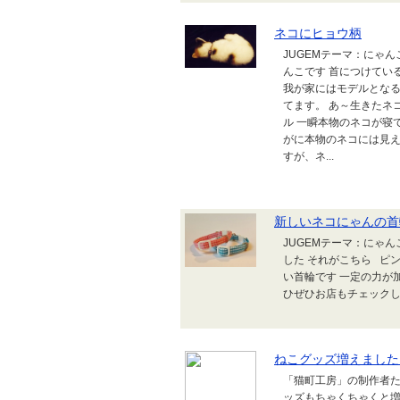
ネコにヒョウ柄
JUGEMテーマ：にゃ
んこです 首につけてい
我が家にはモデルとな
てます。 あ～生きたネ
ル 一瞬本物のネコが寝
がに本物のネコには見え
すが、ネ...
新しいネコにゃんの首
JUGEMテーマ：にゃ
した それがこちら ピ
い首輪です 一定の力が
ひぜひお店もチェックして
ねこグッズ増えました
「猫町工房」の制作者た
ッズもちゃくちゃくと増