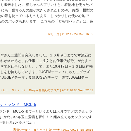
も出来ました。 猫ちゃんのプリントと、着物地を使ったバ
外にも、猫ちゃんの顔が大きくされたものや、 縦型・横型の
物の帯を使っているものもあり、しっかりした使い心地で
もののバッグもあります！ こちらの「どら猫バッグ」は、色
猫町工房 | 2012.12.24 Mon 16:02
マヤさん二週間目突入しました。１０月９日までです流石に
これが終わると、お仕事（ご注文とお仕事依頼分）がたまっ
ぎでお仕事しないと。。で、また10月17日～２３日阪神梅
しをお待ちしています。JUGEMテーマ：にゃんこグッズ
こJUGEMテーマ：食器JUGEMテーマ：陶芸JUGEMテー
y～Ｍｉｋｉ Ｎｉｓｈｉ Diary～西美紀のブログ | 2012.10.03 Wed 22:52
トランド MCL-5
ンド MCL-5 タワーというよりは玩具です パステルカラ
す かわいい布玉に愛猫も夢中！？ 組み立てもカンタンです
奥行き20×高さ41cm
家猫ワールド ★キャットタワー★ | 2012.09.25 Tue 16:15