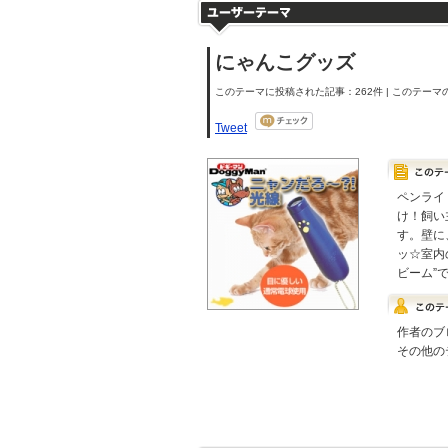
にゃんこグッズ
このテーマに投稿された記事：262件 | このテーマの
Tweet
ペンライ
け！飼い
す。壁に
ッ☆室内
ビーム”
作者のブ
その他の