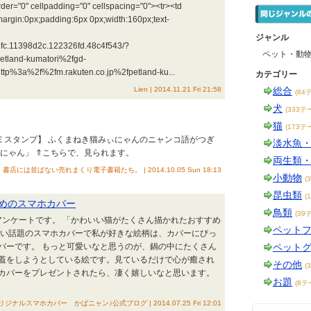
 cellpadding="0" cellspacing="0"><tr><td
;margin:0px;padding:6px 0px;width:160px;text-
ジャンル
326fc.11398d2c.122326fd.48c4f543/?
ペット・動
etland-kumatori%2fgd-
tp%3a%2f%2fm.rakuten.co.jp%2fpetland-ku...
カテゴリー
Lien | 2014.11.21 Fri 21:58
総合
(84
犬
(333テ
猫
(173テ
ＮＥスタンプ】 ふくまねき猫みぃにゃんのニャンコ語がつぎ
淡水魚
にゃん」 ⇑こちらで、見られます。
両生類
書店には並ばない売れまくり電子書籍たち。 | 2014.10.05 Sun 18:13
小動物
(
昆虫類
(
めのスマホカバー
鳥類
(39
アンケートです。 「かわいい猫がたくさん描かれたおすすめ
ペット
愛い話題のスマホカバーで私が好きな絵柄は、カバーにびっ
バーです。 もっと可愛いなと思うのが、鍋の中にたくさん
ペット
蓋をしようとしている絵です。見ているだけで心が癒され
その他
(
カバーをプレゼントされたら、凄く嬉しいなと思います。
お題
(8テ
ナルスマホカバー かばニャン♪公式ブログ | 2014.07.25 Fri 12:01