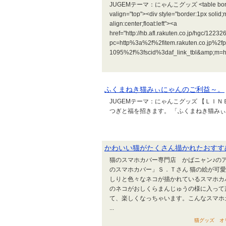
JUGEMテーマ：にゃんこグッズ <table border="0"
valign="top"><div style="border:1px solid
align:center;float:left"><a
href="http://hb.afl.rakuten.co.jp/hgc/122
pc=http%3a%2f%2fitem.rakuten.co.jp%2fp
1095%2f%3fscid%3daf_link_tbl&amp;m=ht
ふくまねき猫みぃにゃんのご利益～。
JUGEMテーマ：にゃんこグッズ 【ＬＩ
つぎと福を招きます。 「ふくまねき猫みぃ
かわいい猫がたくさん描かれたおすす
猫のスマホカバー専門店 かばニャン♪の
のスマホカバー」Ｓ．Ｔさん 猫の絵が可
しりと色々なネコが描かれているスマホカ
のネコがおしくらまんじゅうの様に入って
て、楽しくなっちゃいます。こんなスマホ
...
猫グッズ オリジ