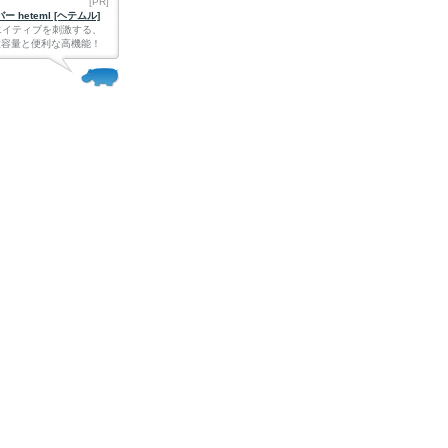
[PR]
 heteml [ヘテムル]
エイティブを刺激する、
Bの大容量と便利な高機能！