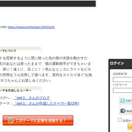
URL:
https://jugem.jp/theme/c154/3120/
トを照射するように壁に映った魚の形の光源を動かすだ
主のあなたは座ったままで、猫の運動相手ができちゃいま
、床に！遠くに、近くに！！色んなところにライトをピカ
JUGEM ID
の空間をフル活用して遊べます。室内をスイスイ泳ぐ“お魚
でネコちゃんとお楽しみください。
パスワード
ログへ：
「pet-1」さんのブログ
テーマ：
「pet-1」さんが作成したテーマ一覧(2件)
次回か