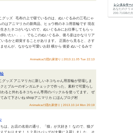
レンタルサーバー
あなたのクリ
200.71G
んこグッズ 毛布の上で寝ているのは、ぬいぐるみの三毛にゃ
るのはアニマリカの新商品、ヒョウ柄のネコ用首輪です 現在
る生きたネコがいないので、ぬいぐるみにお仕事してもらっ
コ飼いたい．．． でもこのぬいぐるみ、後ろ姿はかなりリア
ているかと錯覚することがあります。 正面から見ると、さす
ませんが、なかなか可愛いお顔 横から 後姿 ぬいぐるみで
Animalicaの隠れ家便り | 2013.11.05 Tue 22:13
輪
んこグッズ アニマリカに新しいネコちゃん用首輪が登場しま
ンクとブルーのギンガムチェックで作った、素朴で可愛らし
加わると外れるネコちゃん専用のバックルを使ってます。 ぜ
みて下さいね shopアニマリカ にほんブログ村
Animalicaの隠れ家便り | 2013.10.14 Mon 20:19
♪
ちは、お店の名前の通り、「猫」が大好き！ なので、猫グ
えております！ １２月はバッグが大量に入荷しました。 そ