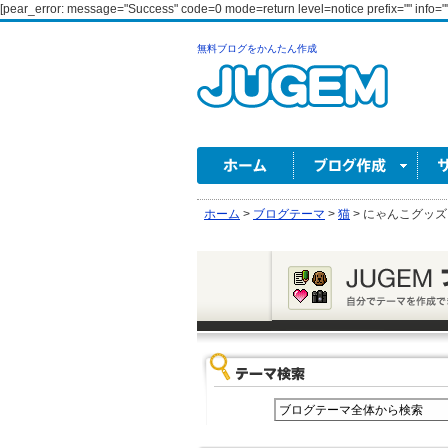
[pear_error: message="Success" code=0 mode=return level=notice prefix="" info=""
無料ブログをかんたん作成
ホーム
>
ブログテーマ
>
猫
>
にゃんこグッズ