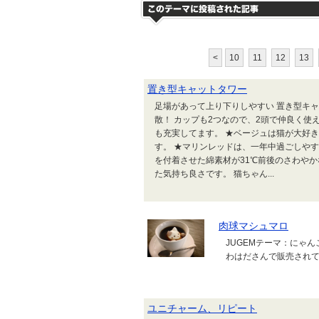
<
10
11
12
13
置き型キャットタワー
足場があって上り下りしやすい 置き型キ
散！ カップも2つなので、2頭で仲良く使
も充実してます。 ★ベージュは猫が大好き
す。 ★マリンレッドは、一年中過ごしや
を付着させた綿素材が31℃前後のさわやか
た気持ち良さです。 猫ちゃん...
肉球マシュマロ
JUGEMテーマ：にゃん
わはださんで販売され
ユニチャーム、リピート