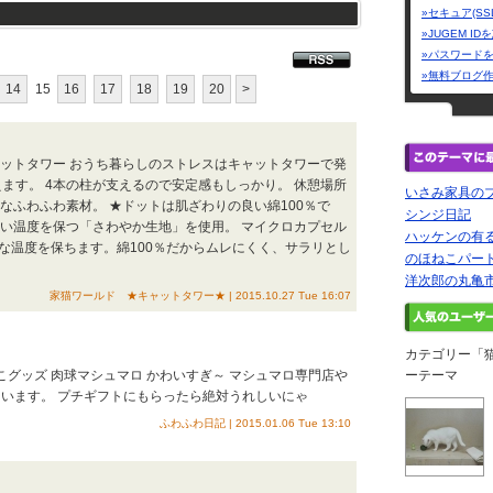
»セキュア(SS
»JUGEM I
»パスワード
»無料ブログ
14
15
16
17
18
19
20
>
ャットタワー おうち暮らしのストレスはキャットタワーで発
えます。 4本の柱が支えるので安定感もしっかり。 休憩場所
いさみ家具の
なふわふわ素材。 ★ドットは肌ざわりの良い綿100％で
シンジ日記
すい温度を保つ「さわやか生地」を使用。 マイクロカプセル
ハッケンの有
な温度を保ちます。綿100％だからムレにくく、サラリとし
のほねこパー
洋次郎の丸亀
家猫ワールド ★キャットタワー★ | 2015.10.27 Tue 16:07
カテゴリー「
こグッズ 肉球マシュマロ かわいすぎ～ マシュマロ専門店や
ーテーマ
ています。 プチギフトにもらったら絶対うれしいにゃ
ふわふわ日記 | 2015.01.06 Tue 13:10