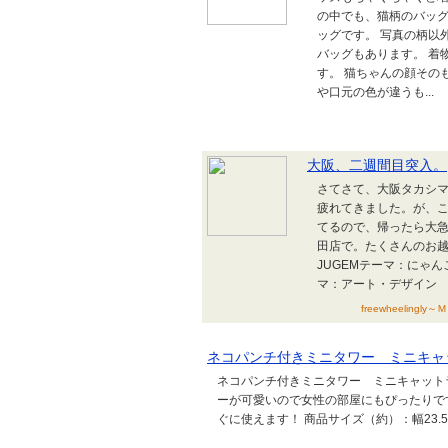
の中でも、猫柄のバッグ
ッグです。 写真の柄以
バッグもあります。 着
す。 猫ちゃんの顔その
や口元の色が違うも...
大阪、二週間目突入。
さてさて、大阪タカシ
疲れてきました。が、
てるので、帰ったら大急
田店で。たくさんのお越
JUGEMテーマ：にゃん
マ：アート・デザイン
freewheelingl
ネコパンチ付きミニタワー ミニキャッ
ネコパンチ付きミニタワー ミニキャットラ
ーが可愛いので女性の部屋にもぴったりで
ぐに使えます！ 商品サイズ（約）：幅23.5×