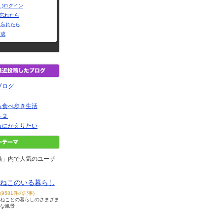
L)ログイン
Dを忘れたら
を忘れたら
作成
ブログ
る食べ歩き生活
ト２
市にかえりたい
猫」内で人気のユーザ
ねこのいる暮らし
(9581件の記事)
ねことの暮らしのさまざま
な風景