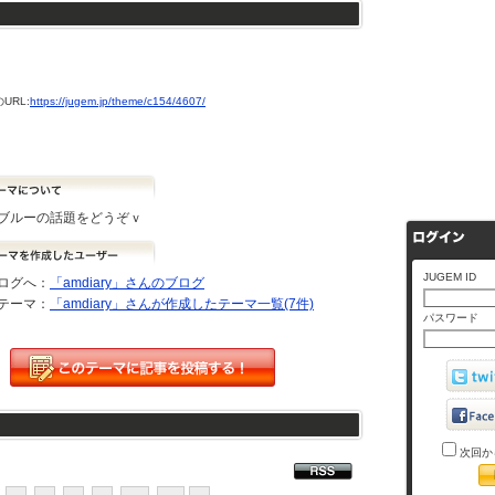
URL:
https://jugem.jp/theme/c154/4607/
ブルーの話題をどうぞｖ
JUGEM ID
ログへ：
「amdiary」さんのブログ
テーマ：
「amdiary」さんが作成したテーマ一覧(7件)
パスワード
次回か