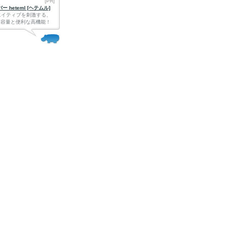
[PR]
 heteml [ヘテムル]
エイティブを刺激する、
Bの大容量と便利な高機能！