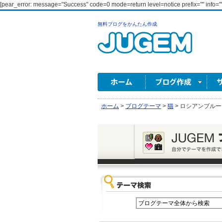
[pear_error: message="Success" code=0 mode=return level=notice prefix="" info=""
無料ブログをかんたん作成
ホーム
>
ブログテーマ
>
猫
>
ロシアンブルー