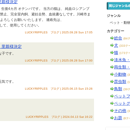
 里親様決定
月 生後4カ月 オテンバです。 当方の猫は、 純血ロシアンブ
売禁止、完全室内飼、避妊去勢、血統書なしです。川崎市ま
ジャンル
よろしくお願いいたします。 連絡先は、
ペット・動
を@に変更して、使用してください。
カテゴリー
LUCKYRIPPLES ブログ | 2025.09.28 Sun 17:05
総合
(84
犬
れ 里親様決定
(333テ
猫
な子です。
(173テ
淡水魚
LUCKYRIPPLES ブログ | 2025.09.28 Sun 17:00
両生類
小動物
(
昆虫類
元気です。
(
鳥類
LUCKYRIPPLES ブログ | 2025.06.15 Sun 15:26
(39
ペット
ペット
その他
(
LUCKYRIPPLES ブログ | 2024.04.13 Sat 16:22
お題
(8テ