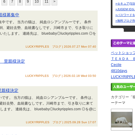
6
7
8
9
10
11
>
»セキュア(SS
»JUGEM I
里親様募集中
»パスワード
»無料ブログ
集中です。 当方の猫は、 純血ロシアンブルーです。 条件
飼、避妊去勢、血統書なしです。川崎市まで、引き取りに
。 連絡先は、 bluebaby◎luckyripples.com ◎を
LUCKYRIPPLES ブログ | 2026.07.27 Mon 07:40
ペットショップ 
ＴＥＡＤＡ 
まれ 里親様決定
Cecile
4810days
LUCKYRIPPLES ブログ | 2026.02.18 Wed 03:50
LUCKYRIPP
 里親様決定
カテゴリー「
いです。 当方の猫は、 純血ロシアンブルーです。 条件は、
ーテーマ
避妊去勢、血統書なしです。川崎市まで、引き取りに来て
連絡先は、 bluebaby◎luckyripples.com ◎を@に
LUCKYRIPPLES ブログ | 2025.09.28 Sun 17:07