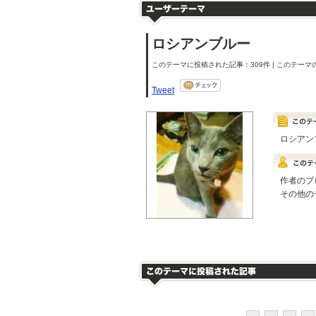
ロシアンブルー
このテーマに投稿された記事：309件 | このテーマの
Tweet
ロシアン
作者のブ
その他の