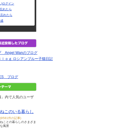
L)ログイン
Dを忘れたら
を忘れたら
作成
Angel Wanのブログ
Ｂｌｏｇ ロシアンブルー子猫日記
LES ブログ
猫」内で人気のユーザ
ねこのいる暮らし
(9581件の記事)
ねことの暮らしのさまざま
な風景