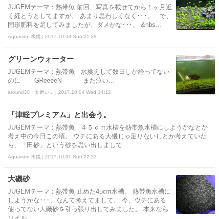
JUGEMテーマ：熱帯魚 前回、写真を載せてから１ヶ月近
く経とうとしてますが、 あまり思わしくなく･･･。 で、
固形肥料を足してみましたが、ダメかな･･･。 &nbs...
Aquarium 水鏡 | 2017.10.08 Sun 21:28
グリーンウォーター
JUGEMテーマ：熱帯魚 水換えして数日しか経ってない
のに GReeeeN また泣い...
around30 女磨い... | 2017.10.04 Wed 14:12
「津軽プレミアム」と出会う。
JUGEMテーマ：熱帯魚 ４５ｃｍ水槽を熱帯魚水槽にしようかなとか
考え中の今日この頃。 ウチにある大磯じゃ足りないしとか考えていた
ら、「田砂」という砂を思い出しまして...
Aquarium 水鏡 | 2017.10.01 Sun 22:32
大磯砂
JUGEMテーマ：熱帯魚 止めた45cm水槽。 熱帯魚水槽に
しようかな･･･、なんて考えてまして。 今、ウチにある
使ってない大磯砂を引っ張り出してみました。 本来なら
ソイル...