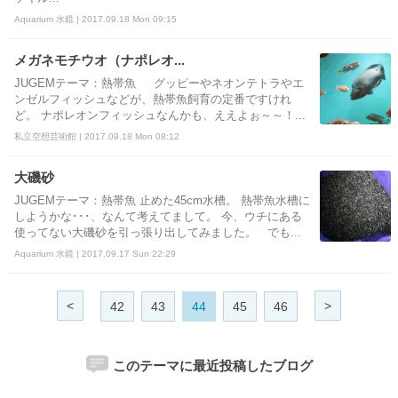
Aquarium 水鏡 | 2017.09.18 Mon 09:15
メガネモチウオ（ナポレオ...
JUGEMテーマ：熱帯魚 グッピーやネオンテトラやエ
ンゼルフィッシュなどが、熱帯魚飼育の定番ですけれ
ど。 ナポレオンフィッシュなんかも、ええよぉ～～！...
私立空想芸術館 | 2017.09.18 Mon 08:12
大磯砂
JUGEMテーマ：熱帯魚 止めた45cm水槽。 熱帯魚水槽に
しようかな･･･、なんて考えてまして。 今、ウチにある
使ってない大磯砂を引っ張り出してみました。 でも...
Aquarium 水鏡 | 2017.09.17 Sun 22:29
<
>
42
43
44
45
46
このテーマに最近投稿したブログ