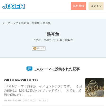
[pear_error: message="Success" code=0 mode=return level=notice
prefix="" info=""]
無料登録
ログイン
テーマトップ
淡水魚・海水魚
熱帯魚
熱帯魚
このテーマのついた記事：1897件
このテーマに投稿された記事
WILDL66×WILDL333
JUGEMテーマ：熱帯魚 イノセントアクアです。 今回
の個体は、L66×L333のハイブリッドです。 とても、綺
麗な個体です。 ...
My First JUGEM | 2017.11.02 Thu 17:22