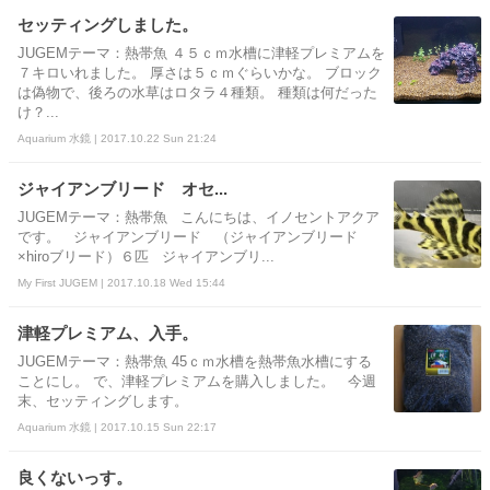
セッティングしました。
JUGEMテーマ：熱帯魚 ４５ｃｍ水槽に津軽プレミアムを
７キロいれました。 厚さは５ｃｍぐらいかな。 ブロック
は偽物で、後ろの水草はロタラ４種類。 種類は何だった
け？...
Aquarium 水鏡 | 2017.10.22 Sun 21:24
ジャイアンブリード オセ...
JUGEMテーマ：熱帯魚 こんにちは、イノセントアクア
です。 ジャイアンブリード （ジャイアンブリード
×hiroブリード）６匹 ジャイアンブリ...
My First JUGEM | 2017.10.18 Wed 15:44
津軽プレミアム、入手。
JUGEMテーマ：熱帯魚 45ｃｍ水槽を熱帯魚水槽にする
ことにし。 で、津軽プレミアムを購入しました。 今週
末、セッティングします。
Aquarium 水鏡 | 2017.10.15 Sun 22:17
良くないっす。